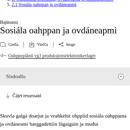
2.1 Sosiála oahppan ja ovdáneapmi
Bajitoassi
Sosiála oahppan ja ovdáneapmi
Giella
Viečča
Juoge
Oahppoplánii vg3 produksjonselektronikerfaget
Sisdoallu
Čájet resurssaid
Skuvla galgá doarjut ja veahkehit ohppiid sosiála oahppama
ja ovdáneami barggadettiin fágaiguin ja muđui