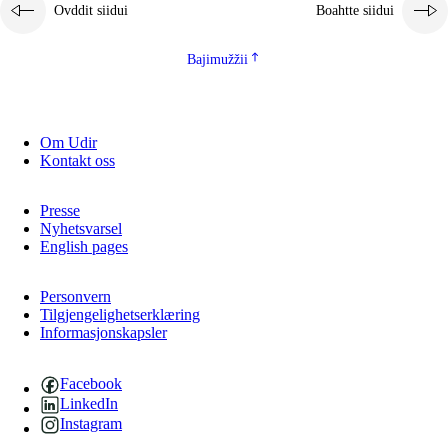
Ovddit siidui
Boahtte siidui
Bajimužžii
Om Udir
Kontakt oss
Presse
Nyhetsvarsel
English pages
Personvern
Tilgjengelighetserklæring
Informasjonskapsler
Facebook
LinkedIn
Instagram