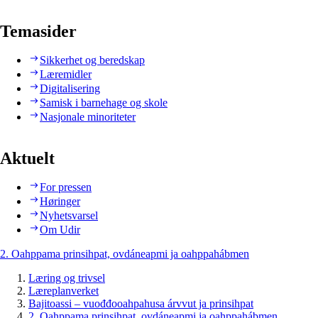
Temasider
Sikkerhet og beredskap
Læremidler
Digitalisering
Samisk i barnehage og skole
Nasjonale minoriteter
Aktuelt
For pressen
Høringer
Nyhetsvarsel
Om Udir
2. Oahppama prinsihpat, ovdáneapmi ja oahppahábmen
Læring og trivsel
Læreplanverket
Bajitoassi – vuođđooahpahusa árvvut ja prinsihpat
2. Oahppama prinsihpat, ovdáneapmi ja oahppahábmen