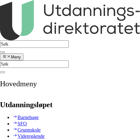
Meny
Hovedmeny
Utdanningsløpet
Barnehage
SFO
Grunnskole
Videregående