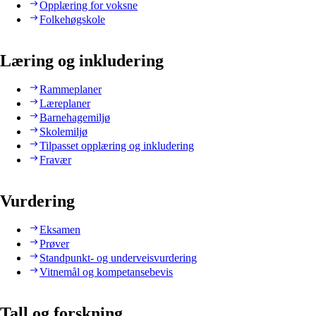
Opplæring for voksne
Folkehøgskole
Læring og inkludering
Rammeplaner
Læreplaner
Barnehagemiljø
Skolemiljø
Tilpasset opplæring og inkludering
Fravær
Vurdering
Eksamen
Prøver
Standpunkt- og underveisvurdering
Vitnemål og kompetansebevis
Tall og forskning