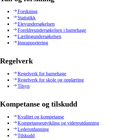
Forskning
Statistikk
Elevundersøkelsen
Foreldreundersøkelsen i barnehage
Lærlingundersøkelsen
Innrapportering
Regelverk
Regelverk for barnehage
Regelverk for skole og opplæring
Tilsyn
Kompetanse og tilskudd
Kvalitet og kompetanse
Kompetanseutvikling og videreutdanning
Lederutdanning
Tilskudd