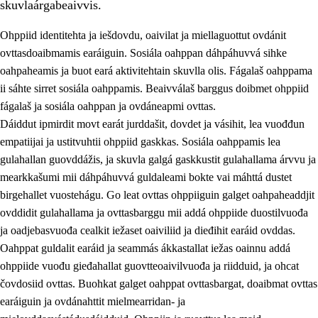
skuvlaárgabeaivvis.
Ohppiid identitehta ja iešdovdu, oaivilat ja miellaguottut ovdánit
ovttasdoaibmamis earáiguin. Sosiála oahppan dáhpáhuvvá sihke
oahpaheamis ja buot eará aktivitehtain skuvlla olis. Fágalaš oahppama
ii sáhte sirret sosiála oahppamis. Beaivválaš barggus doibmet ohppiid
2.
Oahppama prinsihpat, ovdáneapmi ja oahppahábmen
fágalaš ja sosiála oahppan ja ovdáneapmi ovttas.
Dáiddut ipmirdit movt earát jurddašit, dovdet ja vásihit, lea vuođđun
2.1
Sosiála oahppan ja ovdáneapmi
empatiijai ja ustitvuhtii ohppiid gaskkas. Sosiála oahppamis lea
2.2
Gealbu fágain
gulahallan guovddážis, ja skuvla galgá gaskkustit gulahallama árvvu ja
mearkkašumi mii dáhpáhuvvá guldaleami bokte vai máhttá dustet
2.3
Vuođđogálggat
birgehallet vuostehágu. Go leat ovttas ohppiiguin galget oahpaheaddjit
2.4
Oahppat oahppat
ovddidit gulahallama ja ovttasbarggu mii addá ohppiide duostilvuođa
ja oadjebasvuođa cealkit iežaset oaiviliid ja dieđihit earáid ovddas.
Fágaidrasttideaddji fáttát
Oahppat guldalit earáid ja seammás ákkastallat iežas oainnu addá
ohppiide vuođu gieđahallat guovtteoaivilvuođa ja riidduid, ja ohcat
čovdosiid ovttas. Buohkat galget oahppat ovttasbargat, doaibmat ovttas
earáiguin ja ovdánahttit mielmearridan- ja