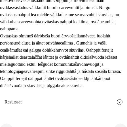
mielovddasvástádusdáidduid. Ohppiin ja ruovttus lea maid
ovddasvástádus váikkuhit buori searvevuhtii ja birrasii. Nu go
ovttaskas oahppi lea mielde váikkuheame searvevuhtii skuvllas, nu
váikkuha searvevuohta ovttaskas oahppi loaktima, ovdáneami ja
oahppama.
Ovttaskas olmmoš dárbbaša buori árvvoštallannávcca fuolahit
personsuodjalusa ja áktet priváhtaeallima . Gutnehis ja vašši
cealkámušat eai galgga dohkkehuvvot skuvllas. Oahppit fertejit
hárjehallat deasttalaččat láhttet ja ovdánahttit diđolašvuođa iežaset
miellaguottuid ektui. Iešguđet kommunikašuvdnavuogit ja
teknologiijageavaheapmi sihke riggudahttá ja hástala sosiála birrasa.
Oahppit fertejit oahppat láhttet ovddasvástideaddji láhkái buot
dilálašvuođain skuvllas ja olggobealde skuvlla.
Resurssat