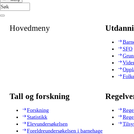
Hovedmeny
Utdanni
Barn
SFO
Grun
Vide
Oppl
Folk
Tall og forskning
Regelve
Forskning
Rege
Statistikk
Rege
Elevundersøkelsen
Tilsy
Foreldreundersøkelsen i barnehage