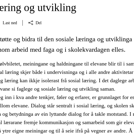
æring og utvikling
Last ned
Del
tøtte og bidra til den sosiale læringa og utviklinga 
nom arbeid med faga og i skolekvardagen elles.
jølvbiletet, meiningane og haldningane til elevane blir til i sa
l læring skjer både i undervisninga og i alle andre aktivitetar 
g læring kan ikkje isolerast frå sosial læring. I det daglege ar
evane si faglege og sosiale læring og utvikling saman.
g inn i kva andre tenkjer, føler og erfarer, er grunnlaget for 
om elevane. Dialog står sentralt i sosial læring, og skolen sk
 og betydninga av ein lyttande dialog for å takle motstand. I
l lærarane fremje kommunikasjon og samarbeid som gir elev
 å ytre eigne meiningar og til å seie ifrå på vegner av andre. Å