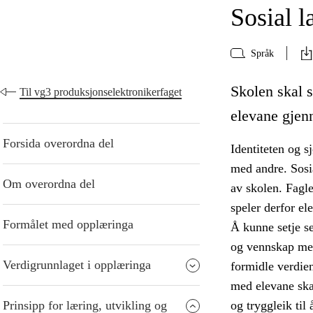
Sosial l
Språk
Skolen skal s
Til vg3 produksjonselektronikerfaget
elevane gjen
Forsida overordna del
Identiteten og s
med andre. Sosia
Om overordna del
av skolen. Fagle
speler derfor el
Formålet med opplæringa
Å kunne setje se
og vennskap mell
Verdigrunnlaget i opplæringa
formidle verdien
med elevane ska
Prinsipp for læring, utvikling og
og tryggleik til