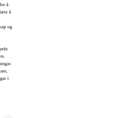
for å
lære å
skap og
pekt
en.
ingar.
are,
gar i