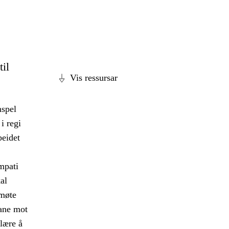
til
Vis ressursar
mspel
i regi
beidet
empati
al
 møte
ane mot
 lære å