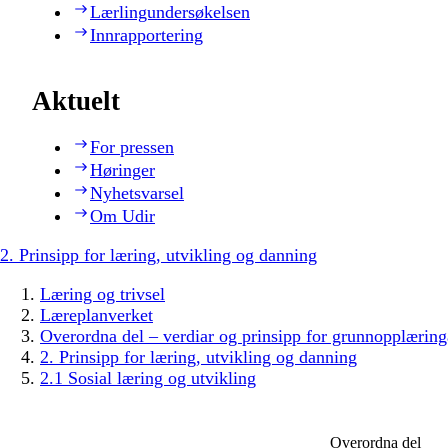
Lærlingundersøkelsen
Innrapportering
Aktuelt
For pressen
Høringer
Nyhetsvarsel
Om Udir
2. Prinsipp for læring, utvikling og danning
Læring og trivsel
Læreplanverket
Overordna del – verdiar og prinsipp for grunnopplæring
2. Prinsipp for læring, utvikling og danning
2.1 Sosial læring og utvikling
Overordna del