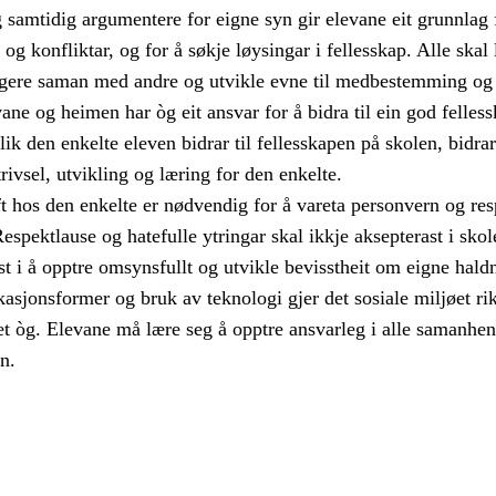
og samtidig argumentere for eigne syn gir elevane eit grunnlag 
og konfliktar, og for å søkje løysingar i fellesskap. Alle skal 
gere saman med andre og utvikle evne til medbestemming og
ne og heimen har òg eit ansvar for å bidra til ein god felles
Slik den enkelte eleven bidrar til fellesskapen på skolen, bidrar
trivsel, utvikling og læring for den enkelte.
hos den enkelte er nødvendig for å vareta personvern og res
 Respektlause og hatefulle ytringar skal ikkje aksepterast i skol
 i å opptre omsynsfullt og utvikle bevisstheit om eigne haldn
sjonsformer og bruk av teknologi gjer det sosiale miljøet rik
t òg. Elevane må lære seg å opptre ansvarleg i alle samanhen
n.