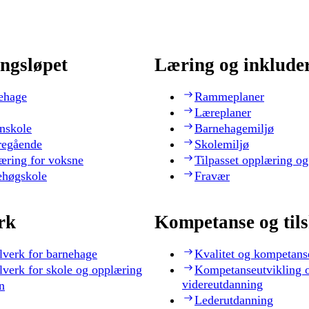
ngsløpet
Læring og inklude
ehage
Rammeplaner
Læreplaner
nskole
Barnehagemiljø
regående
Skolemiljø
æring for voksne
Tilpasset opplæring og
ehøgskole
Fravær
rk
Kompetanse og til
lverk for barnehage
Kvalitet og kompetans
lverk for skole og opplæring
Kompetanseutvikling 
videreutdanning
n
Lederutdanning