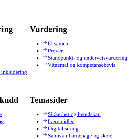
ring
Vurdering
Eksamen
Prøver
Standpunkt- og underveisvurdering
Vitnemål og kompetansebevis
 inkludering
skudd
Temasider
e
Sikkerhet og beredskap
og
Læremidler
Digitalisering
Samisk i barnehage og skole