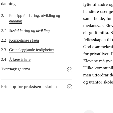
danning
lytte til andre 
handtere usemje 
2.
Prinsipp for læring, utvikling og
samarbeide, fun
danning
medansvar. Eleva
2.1
Sosial læring og utvikling
eit godt miljø. 
fellesskapen til 
2.2
Kompetanse i faga
God dømmekraft 
2.3
Grunnleggjande ferdigheiter
for privatlivet.
2.4
Å lære å lære
Elevane må øvast
Ulike kommunika
Tverrfaglege tema
men utfordrar de
og utanfor skole
Prinsipp for praksisen i skolen