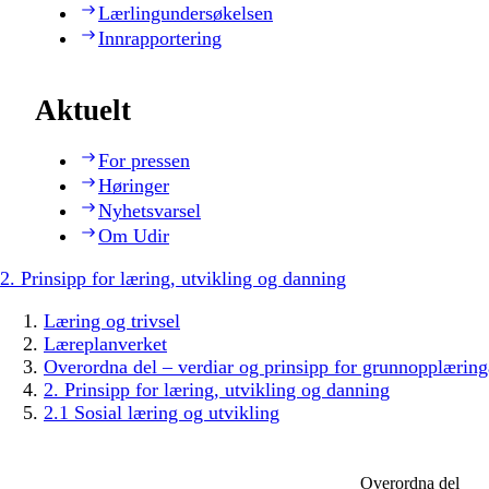
Lærlingundersøkelsen
Innrapportering
Aktuelt
For pressen
Høringer
Nyhetsvarsel
Om Udir
2. Prinsipp for læring, utvikling og danning
Læring og trivsel
Læreplanverket
Overordna del – verdiar og prinsipp for grunnopplæring
2. Prinsipp for læring, utvikling og danning
2.1 Sosial læring og utvikling
Overordna del