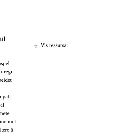
til
Vis ressursar
mspel
i regi
beidet
empati
al
 møte
ane mot
 lære å