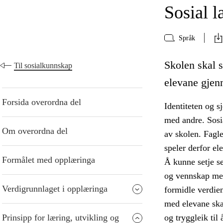
Sosial l
Språk
Skolen skal s
Til sosialkunnskap
elevane gjen
Forsida overordna del
Identiteten og s
med andre. Sosia
Om overordna del
av skolen. Fagle
speler derfor el
Formålet med opplæringa
Å kunne setje se
og vennskap mell
Verdigrunnlaget i opplæringa
formidle verdien
med elevane ska
Prinsipp for læring, utvikling og
og tryggleik til