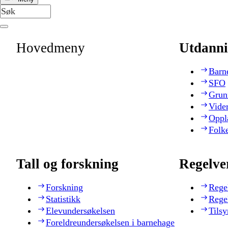
Hovedmeny
Utdanni
Barn
SFO
Grun
Vide
Oppl
Folk
Tall og forskning
Regelve
Forskning
Rege
Statistikk
Rege
Elevundersøkelsen
Tilsy
Foreldreundersøkelsen i barnehage