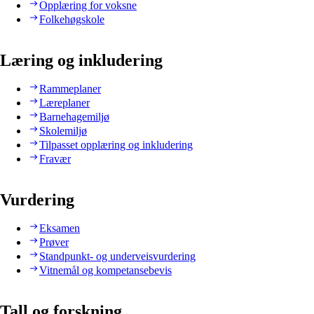
Opplæring for voksne
Folkehøgskole
Læring og inkludering
Rammeplaner
Læreplaner
Barnehagemiljø
Skolemiljø
Tilpasset opplæring og inkludering
Fravær
Vurdering
Eksamen
Prøver
Standpunkt- og underveisvurdering
Vitnemål og kompetansebevis
Tall og forskning