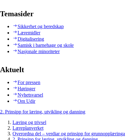
Temasider
Sikkerhet og beredskap
Læremidler
Digitalisering
Samisk i barnehage og skole
Nasjonale minoriteter
Aktuelt
For pressen
Høringer
Nyhetsvarsel
Om Udir
2. Prinsipp for læring, utvikling og danning
Læring og trivsel
Læreplanverket
Overordna del – verdiar og prinsipp for grunnopplæringa
2. Prinsipp for læring, utvikling og danning