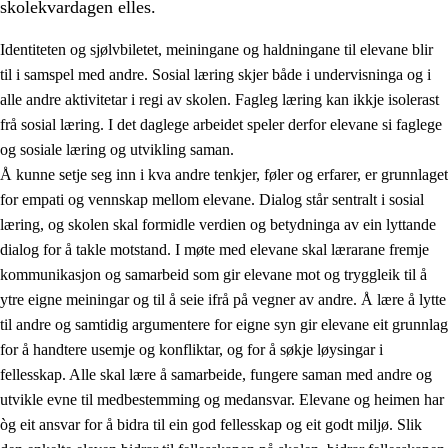
skolekvardagen elles.
Identiteten og sjølvbiletet, meiningane og haldningane til elevane blir
til i samspel med andre. Sosial læring skjer både i undervisninga og i
alle andre aktivitetar i regi av skolen. Fagleg læring kan ikkje isolerast
frå sosial læring. I det daglege arbeidet speler derfor elevane si faglege
2.
Prinsipp for læring, utvikling og danning
og sosiale læring og utvikling saman.
Å kunne setje seg inn i kva andre tenkjer, føler og erfarer, er grunnlaget
2.1
Sosial læring og utvikling
for empati og vennskap mellom elevane. Dialog står sentralt i sosial
2.2
Kompetanse i faga
læring, og skolen skal formidle verdien og betydninga av ein lyttande
dialog for å takle motstand. I møte med elevane skal lærarane fremje
2.3
Grunnleggjande ferdigheiter
kommunikasjon og samarbeid som gir elevane mot og tryggleik til å
2.4
Å lære å lære
ytre eigne meiningar og til å seie ifrå på vegner av andre. Å lære å lytte
til andre og samtidig argumentere for eigne syn gir elevane eit grunnlag
Tverrfaglege tema
for å handtere usemje og konfliktar, og for å søkje løysingar i
fellesskap. Alle skal lære å samarbeide, fungere saman med andre og
utvikle evne til medbestemming og medansvar. Elevane og heimen har
òg eit ansvar for å bidra til ein god fellesskap og eit godt miljø. Slik