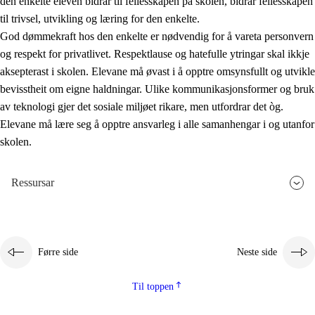
den enkelte eleven bidrar til fellesskapen på skolen, bidrar fellesskapen
til trivsel, utvikling og læring for den enkelte.
God dømmekraft hos den enkelte er nødvendig for å vareta personvern
og respekt for privatlivet. Respektlause og hatefulle ytringar skal ikkje
aksepterast i skolen. Elevane må øvast i å opptre omsynsfullt og utvikle
bevisstheit om eigne haldningar. Ulike kommunikasjonsformer og bruk
av teknologi gjer det sosiale miljøet rikare, men utfordrar det òg.
Elevane må lære seg å opptre ansvarleg i alle samanhengar i og utanfor
skolen.
Ressursar
Førre side
Neste side
Til toppen