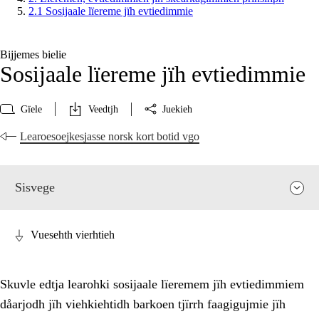
2.1 Sosijaale lïereme jïh evtiedimmie
Bijjemes bielie
Sosijaale lïereme jïh evtiedimmie
Gïele
Veedtjh
Juekieh
Learoesoejkesjasse norsk kort botid vgo
Sisvege
Vuesehth vierhtieh
Skuvle edtja learohki sosijaale lïeremem jïh evtiedimmiem
dåarjodh jïh viehkiehtidh barkoen tjïrrh faagigujmie jïh