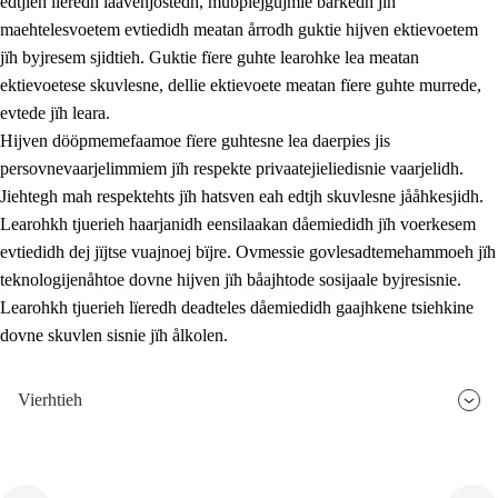
edtjieh lïeredh laavenjostedh, mubpiejgujmie barkedh jïh
maehtelesvoetem evtiedidh meatan årrodh guktie hijven ektievoetem
jïh byjresem sjidtieh. Guktie fïere guhte learohke lea meatan
ektievoetese skuvlesne, dellie ektievoete meatan fïere guhte murrede,
evtede jïh leara.
Hijven dööpmemefaamoe fïere guhtesne lea daerpies jis
persovnevaarjelimmiem jïh respekte privaatejieliedisnie vaarjelidh.
Jiehtegh mah respektehts jïh hatsven eah edtjh skuvlesne jååhkesjidh.
Learohkh tjuerieh haarjanidh eensilaakan dåemiedidh jïh voerkesem
evtiedidh dej jïjtse vuajnoej bïjre. Ovmessie govlesadtemehammoeh jïh
teknologijenåhtoe dovne hijven jïh båajhtode sosijaale byjresisnie.
Learohkh tjuerieh lïeredh deadteles dåemiedidh gaajhkene tsiehkine
dovne skuvlen sisnie jïh ålkolen.
Vierhtieh