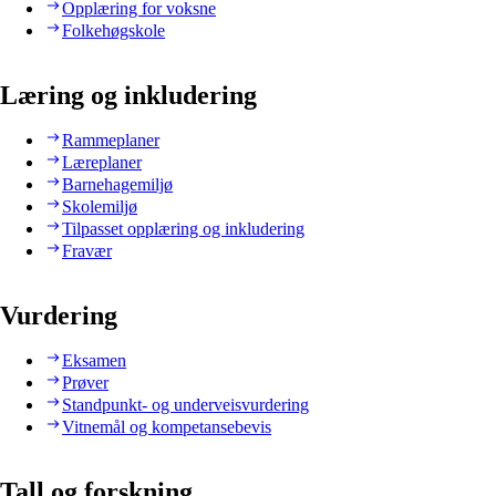
Opplæring for voksne
Folkehøgskole
Læring og inkludering
Rammeplaner
Læreplaner
Barnehagemiljø
Skolemiljø
Tilpasset opplæring og inkludering
Fravær
Vurdering
Eksamen
Prøver
Standpunkt- og underveisvurdering
Vitnemål og kompetansebevis
Tall og forskning