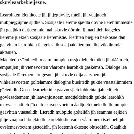
skuvleaarkebiejjesne.
Learohken identiteete jïh jïjtjeguvvie, mïelh jïh vuajnoeh
mubpiejgujmie sjidtieh. Sosijaale lïereme sjædta dovne lïerehtimmesne
jïh gaajhkh darjoeminie mah skuvle öörnie. Ij maehtieh faageles
lïereme juekieh sosijaale lïeremistie. Fïerhten biejjien barkosne dan
2.
Lïeremen, evtiedimmien jïh skearkagimmien prinsihph
gaavhtan learohken faageles jïh sosijaale lïereme jïh evtiedimmie
aktanieh.
2.1
Sosijaale lïereme jïh evtiedimmie
Maehtedh vïenhtedh maam mubpieh ussjedieh, demtieh jïh dååjroeh,
2.2
Maahtoe faagine
empatijen jïh vïenevoeten våarome learohkh gaskemsh. Dialoge lea
sosijaale lïeremen jarngesne, jïh skuvle edtja aarvoem jïh
2.3
Vihkeles tjiehpiesvoeth
vihkelesvoetem goltelamme dialogine buektedh guktie vuastalimmiem
2.4
Lïeredh lïeredh
gïetedidh. Gosse learoehkidie gaavnesjieh lohkehtæjjah edtjieh
govlesadtemem jïh laavenjostoem madtjeldehtedh guktie learohkh
Dåaresthfaageles teemah
mavvas sjidtieh jïh dah jearsoesvoetem åadtjoeh mïeledh jïh mubpiej
gaavhtan vuastalidh. Lïeredh mubpide goltelidh jïh seamma aejkien
jïjtje vuajnoeh buektedh learoehkidie vadta våaromem tsælloeh jïh
ovsïemesvoetem gïetedidh, jïh loetemh ektesne ohtsedidh. Gaajhkh