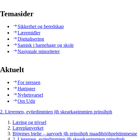
Temasider
Sikkerhet og beredskap
Læremidler
Digitalisering
Samisk i barnehage og skole
Nasjonale minoriteter
Aktuelt
For pressen
Høringer
Nyhetsvarsel
Om Udir
2. Lïeremen, evtiedimmien jïh skearkagimmien prinsihph
Læring og trivsel
Læreplanverket
Bijjemes bielie – aarvoeh jïh prinsihph maadthööhpehtimmesne
2. Lïeremen, evtiedimmien jïh skearkagimmien prinsihph