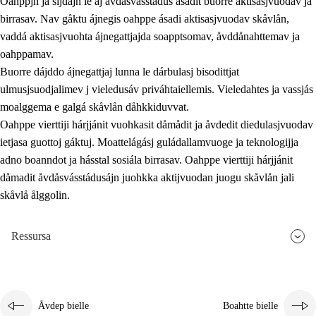
Oahppjn ja sijdajn le aj åvdåsvásstádus ásadit buorre aktisasjvuodav ja
birrasav. Nav gåktu ájnegis oahppe ásadi aktisasjvuodav skåvlån,
vaddá aktisasjvuohta ájnegattjajda soapptsomav, åvddånahttemav ja
oahppamav.
Buorre dájddo ájnegattjaj lunna le dárbulasj bisodittjat
ulmusjsuodjalimev j vieledusáv priváhtaiellemis. Vieledahtes ja vassjás
moalggema e galgá skåvlån dåhkkiduvvat.
Oahppe vierttiji hárjjánit vuohkasit dåmådit ja åvdedit diedulasjvuodav
ietjasa guottoj gáktuj. Moattelágásj guládallamvuoge ja teknologijja
adno boanndot ja hásstal sosiála birrasav. Oahppe vierttiji hárjjánit
dåmadit åvdåsvásstádusájn juohkka aktijvuodan juogu skåvlån jali
skåvlå ålggolin.
Ressursa
Åvdep bielle
Boahtte bielle