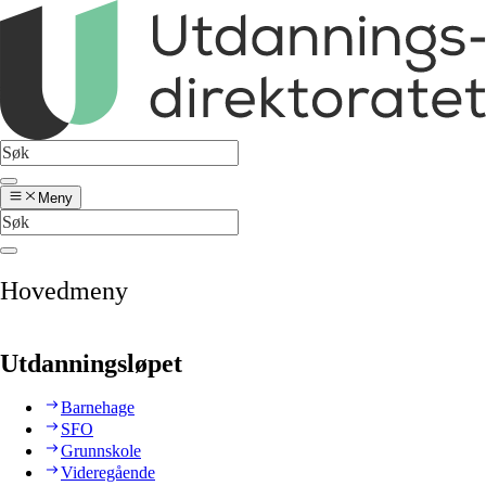
Meny
Hovedmeny
Utdanningsløpet
Barnehage
SFO
Grunnskole
Videregående