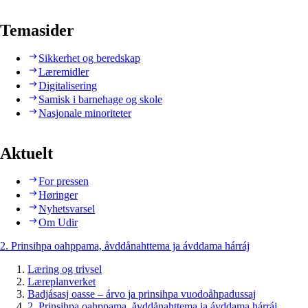
Temasider
Sikkerhet og beredskap
Læremidler
Digitalisering
Samisk i barnehage og skole
Nasjonale minoriteter
Aktuelt
For pressen
Høringer
Nyhetsvarsel
Om Udir
2. Prinsihpa oahppama, åvddånahttema ja ávddama hárráj
Læring og trivsel
Læreplanverket
Badjásasj oasse – árvo ja prinsihpa vuodoåhpadussaj
2. Prinsihpa oahppama, åvddånahttema ja ávddama hárráj