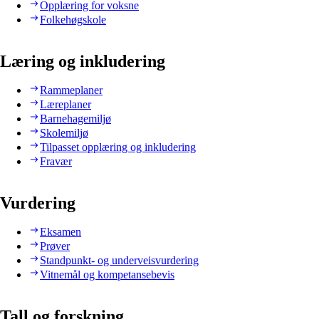
Opplæring for voksne
Folkehøgskole
Læring og inkludering
Rammeplaner
Læreplaner
Barnehagemiljø
Skolemiljø
Tilpasset opplæring og inkludering
Fravær
Vurdering
Eksamen
Prøver
Standpunkt- og underveisvurdering
Vitnemål og kompetansebevis
Tall og forskning