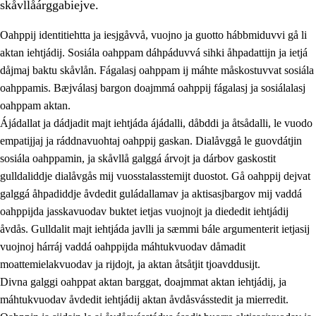
skåvllåárggabiejve.
Oahppij identitiehtta ja iesjgåvvå, vuojno ja guotto hábbmiduvvi gå li
aktan iehtjádij. Sosiála oahppam dáhpáduvvá sihki åhpadattijn ja ietjá
dåjmaj baktu skåvlån. Fágalasj oahppam ij máhte måskostuvvat sosiála
oahppamis. Bæjválasj bargon doajmmá oahppij fágalasj ja sosiálalasj
2.
Prinsihpa oahppama, åvddånahttema ja ávddama hárráj
oahppam aktan.
Ájádallat ja dádjadit majt iehtjáda ájádalli, dåbddi ja åtsådalli, le vuodo
2.1
Sosiála oahppam ja åvddånibme
empatijjaj ja ráddnavuohtaj oahppij gaskan. Dialåvggå le guovdátjin
2.2
Máhtudahka fágáj hárráj
sosiála oahppamin, ja skåvllå galggá árvojt ja dárbov gaskostit
gulldaliddje dialåvgås mij vuosstalasstemijt duostot. Gå oahppij dejvat
2.3
Vuodulasj tjehpudagá
galggá åhpadiddje åvdedit guládallamav ja aktisasjbargov mij vaddá
2.4
Oahppat oahppat
oahppijda jasskavuodav buktet ietjas vuojnojt ja diededit iehtjádij
åvdås. Gulldalit majt iehtjáda javlli ja sæmmi bále argumenterit ietjasij
Doaresfágalasj tiemá
vuojnoj hárráj vaddá oahppijda máhtukvuodav dåmadit
moattemielakvuodav ja rijdojt, ja aktan åtsåtjit tjoavddusijt.
Divna galggi oahppat aktan barggat, doajmmat aktan iehtjádij, ja
máhtukvuodav åvdedit iehtjádij aktan åvdåsvásstedit ja mierredit.