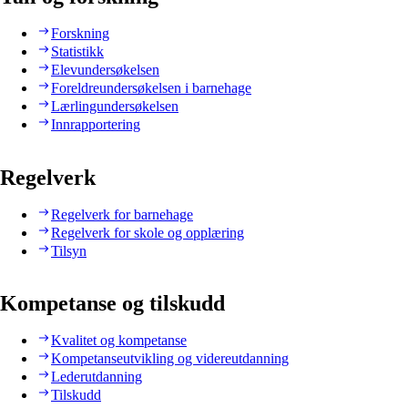
Forskning
Statistikk
Elevundersøkelsen
Foreldreundersøkelsen i barnehage
Lærlingundersøkelsen
Innrapportering
Regelverk
Regelverk for barnehage
Regelverk for skole og opplæring
Tilsyn
Kompetanse og tilskudd
Kvalitet og kompetanse
Kompetanseutvikling og videreutdanning
Lederutdanning
Tilskudd