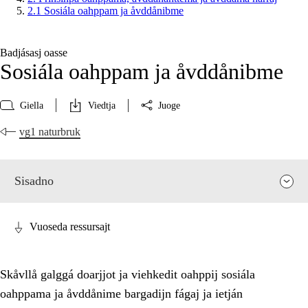
2.1 Sosiála oahppam ja åvddånibme
Badjásasj oasse
Sosiála oahppam ja åvddånibme
Giella
Viedtja
Juoge
vg1 naturbruk
Sisadno
Vuoseda ressursajt
Skåvllå galggá doarjjot ja viehkedit oahppij sosiála
oahppama ja åvddånime bargadijn fágaj ja ietján