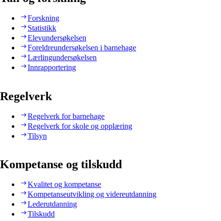
Forskning
Statistikk
Elevundersøkelsen
Foreldreundersøkelsen i barnehage
Lærlingundersøkelsen
Innrapportering
Regelverk
Regelverk for barnehage
Regelverk for skole og opplæring
Tilsyn
Kompetanse og tilskudd
Kvalitet og kompetanse
Kompetanseutvikling og videreutdanning
Lederutdanning
Tilskudd