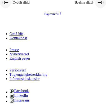
Ovddit siidui
Boahtte siidui
Bajimužžii
Om Udir
Kontakt oss
Presse
Nyhetsvarsel
English pages
Personvern
Tilgjengelighetserklæring
Informasjonskapsler
Facebook
LinkedIn
Instagram