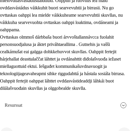
mielovddasvástádusdáidduid. Ohppiin ja ruovttus lea maid
ovddasvástádus váikkuhit buori searvevuhtii ja birrasii. Nu go
ovttaskas oahppi lea mielde váikkuheame searvevuhtii skuvllas, nu
váikkuha searvevuohta ovttaskas oahppi loaktima, ovdáneami ja
oahppama.
Ovttaskas olmmoš dárbbaša buori árvvoštallannávcca fuolahit
personsuodjalusa ja áktet priváhtaeallima . Gutnehis ja vašši
cealkámušat eai galgga dohkkehuvvot skuvllas. Oahppit fertejit
hárjehallat deasttalaččat láhttet ja ovdánahttit diđolašvuođa iežaset
miellaguottuid ektui. Iešguđet kommunikašuvdnavuogit ja
teknologiijageavaheapmi sihke riggudahttá ja hástala sosiála birrasa.
Oahppit fertejit oahppat láhttet ovddasvástideaddji láhkái buot
dilálašvuođain skuvllas ja olggobealde skuvlla.
Resurssat