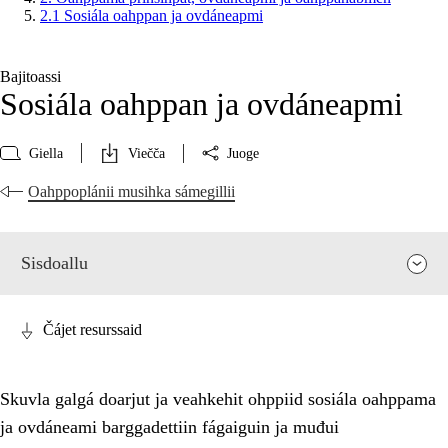
2.1 Sosiála oahppan ja ovdáneapmi
Bajitoassi
Sosiála oahppan ja ovdáneapmi
Giella
Viečča
Juoge
Oahppoplánii musihka sámegillii
Sisdoallu
Čájet resurssaid
Skuvla galgá doarjut ja veahkehit ohppiid sosiála oahppama
ja ovdáneami barggadettiin fágaiguin ja muđui