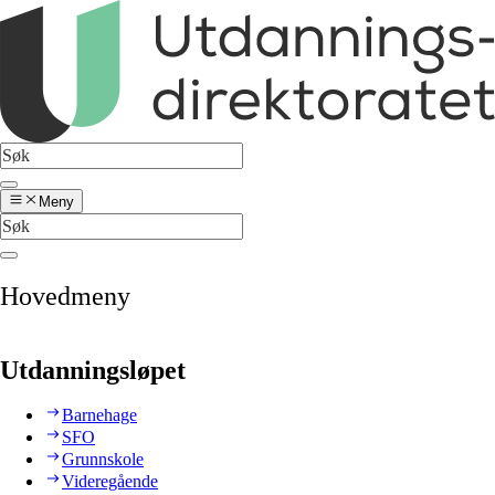
Meny
Hovedmeny
Utdanningsløpet
Barnehage
SFO
Grunnskole
Videregående