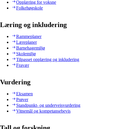
Opplæring for voksne
Folkehøgskole
Læring og inkludering
Rammeplaner
Læreplaner
Barnehagemiljø
Skolemiljø
Tilpasset opplæring og inkludering
Fravær
Vurdering
Eksamen
Prøver
Standpunkt- og underveisvurdering
Vitnemål og kompetansebevis
Tall og forskning