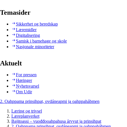
Temasider
Sikkerhet og beredskap
Læremidler
Digitalisering
Samisk i barnehage og skole
Nasjonale minoriteter
Aktuelt
For pressen
Høringer
Nyhetsvarsel
Om Udir
2. Oahppama prinsihpat, ovdáneapmi ja oahppahábmen
Læring og trivsel
Læreplanverket
Bajitoassi – vuođđooahpahusa árvvut ja prinsihpat
2. Oahppama prinsihpat, ovdáneapmi ja oahppahábmen