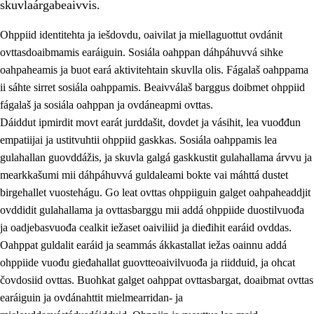
skuvlaárgabeaivvis.
Ohppiid identitehta ja iešdovdu, oaivilat ja miellaguottut ovdánit
ovttasdoaibmamis earáiguin. Sosiála oahppan dáhpáhuvvá sihke
oahpaheamis ja buot eará aktivitehtain skuvlla olis. Fágalaš oahppama
ii sáhte sirret sosiála oahppamis. Beaivválaš barggus doibmet ohppiid
2.
Oahppama prinsihpat, ovdáneapmi ja oahppahábmen
fágalaš ja sosiála oahppan ja ovdáneapmi ovttas.
Dáiddut ipmirdit movt earát jurddašit, dovdet ja vásihit, lea vuođđun
2.1
Sosiála oahppan ja ovdáneapmi
empatiijai ja ustitvuhtii ohppiid gaskkas. Sosiála oahppamis lea
2.2
Gealbu fágain
gulahallan guovddážis, ja skuvla galgá gaskkustit gulahallama árvvu ja
mearkkašumi mii dáhpáhuvvá guldaleami bokte vai máhttá dustet
2.3
Vuođđogálggat
birgehallet vuostehágu. Go leat ovttas ohppiiguin galget oahpaheaddjit
2.4
Oahppat oahppat
ovddidit gulahallama ja ovttasbarggu mii addá ohppiide duostilvuođa
ja oadjebasvuođa cealkit iežaset oaiviliid ja dieđihit earáid ovddas.
Fágaidrasttideaddji fáttát
Oahppat guldalit earáid ja seammás ákkastallat iežas oainnu addá
ohppiide vuođu gieđahallat guovtteoaivilvuođa ja riidduid, ja ohcat
čovdosiid ovttas. Buohkat galget oahppat ovttasbargat, doaibmat ovttas
earáiguin ja ovdánahttit mielmearridan- ja