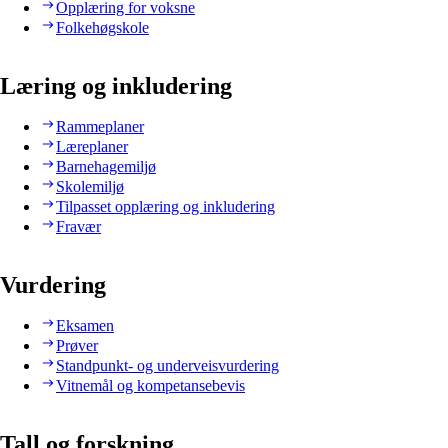
Opplæring for voksne
Folkehøgskole
Læring og inkludering
Rammeplaner
Læreplaner
Barnehagemiljø
Skolemiljø
Tilpasset opplæring og inkludering
Fravær
Vurdering
Eksamen
Prøver
Standpunkt- og underveisvurdering
Vitnemål og kompetansebevis
Tall og forskning