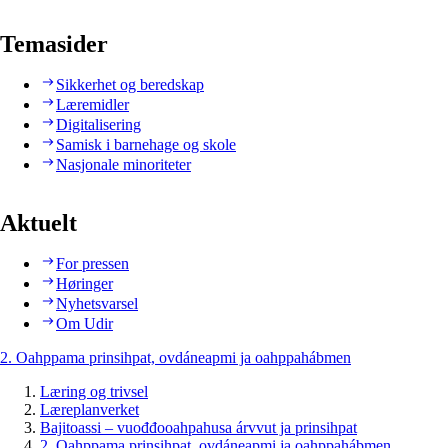
Temasider
Sikkerhet og beredskap
Læremidler
Digitalisering
Samisk i barnehage og skole
Nasjonale minoriteter
Aktuelt
For pressen
Høringer
Nyhetsvarsel
Om Udir
2. Oahppama prinsihpat, ovdáneapmi ja oahppahábmen
Læring og trivsel
Læreplanverket
Bajitoassi – vuođđooahpahusa árvvut ja prinsihpat
2. Oahppama prinsihpat, ovdáneapmi ja oahppahábmen