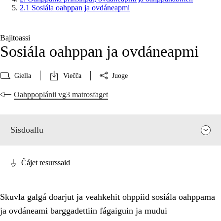
2.1 Sosiála oahppan ja ovdáneapmi
Bajitoassi
Sosiála oahppan ja ovdáneapmi
Giella
Viečča
Juoge
Oahppoplánii vg3 matrosfaget
Sisdoallu
Čájet resurssaid
Skuvla galgá doarjut ja veahkehit ohppiid sosiála oahppama
ja ovdáneami barggadettiin fágaiguin ja muđui