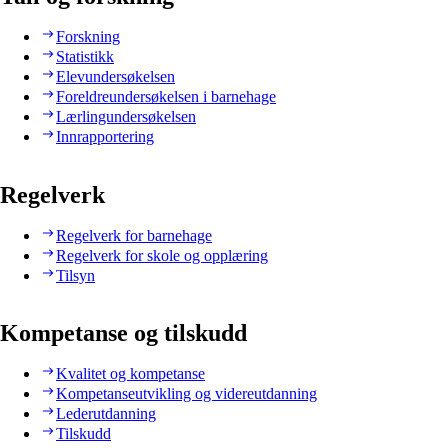
Forskning
Statistikk
Elevundersøkelsen
Foreldreundersøkelsen i barnehage
Lærlingundersøkelsen
Innrapportering
Regelverk
Regelverk for barnehage
Regelverk for skole og opplæring
Tilsyn
Kompetanse og tilskudd
Kvalitet og kompetanse
Kompetanseutvikling og videreutdanning
Lederutdanning
Tilskudd