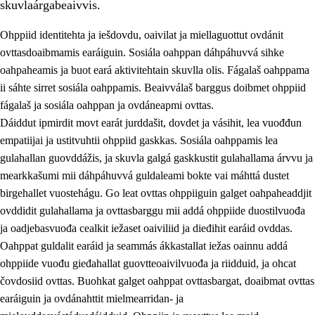
skuvlaárgabeaivvis.
Ohppiid identitehta ja iešdovdu, oaivilat ja miellaguottut ovdánit
ovttasdoaibmamis earáiguin. Sosiála oahppan dáhpáhuvvá sihke
oahpaheamis ja buot eará aktivitehtain skuvlla olis. Fágalaš oahppama
ii sáhte sirret sosiála oahppamis. Beaivválaš barggus doibmet ohppiid
2.
Oahppama prinsihpat, ovdáneapmi ja oahppahábmen
fágalaš ja sosiála oahppan ja ovdáneapmi ovttas.
Dáiddut ipmirdit movt earát jurddašit, dovdet ja vásihit, lea vuođđun
2.1
Sosiála oahppan ja ovdáneapmi
empatiijai ja ustitvuhtii ohppiid gaskkas. Sosiála oahppamis lea
2.2
Gealbu fágain
gulahallan guovddážis, ja skuvla galgá gaskkustit gulahallama árvvu ja
mearkkašumi mii dáhpáhuvvá guldaleami bokte vai máhttá dustet
2.3
Vuođđogálggat
birgehallet vuostehágu. Go leat ovttas ohppiiguin galget oahpaheaddjit
2.4
Oahppat oahppat
ovddidit gulahallama ja ovttasbarggu mii addá ohppiide duostilvuođa
ja oadjebasvuođa cealkit iežaset oaiviliid ja dieđihit earáid ovddas.
Fágaidrasttideaddji fáttát
Oahppat guldalit earáid ja seammás ákkastallat iežas oainnu addá
ohppiide vuođu gieđahallat guovtteoaivilvuođa ja riidduid, ja ohcat
čovdosiid ovttas. Buohkat galget oahppat ovttasbargat, doaibmat ovttas
earáiguin ja ovdánahttit mielmearridan- ja