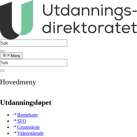
Meny
Hovedmeny
Utdanningsløpet
Barnehage
SFO
Grunnskole
Videregående