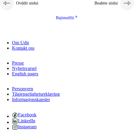
Ovddit siidui
Boahtte siidui
Bajimužžii
Om Udir
Kontakt oss
Presse
Nyhetsvarsel
English pages
Personvern
Tilgjengelighetserklæring
Informasjonskapsler
Facebook
LinkedIn
Instagram