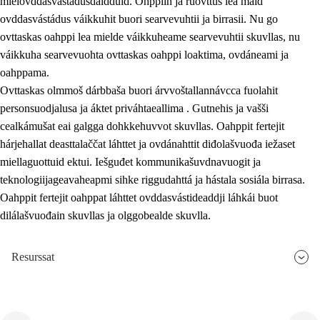
mielovddasvástádusdáidduid. Ohppiin ja ruovttus lea maid
ovddasvástádus váikkuhit buori searvevuhtii ja birrasii. Nu go
ovttaskas oahppi lea mielde váikkuheame searvevuhtii skuvllas, nu
váikkuha searvevuohta ovttaskas oahppi loaktima, ovdáneami ja
oahppama.
Ovttaskas olmmoš dárbbaša buori árvvoštallannávcca fuolahit
personsuodjalusa ja áktet priváhtaeallima . Gutnehis ja vašši
cealkámušat eai galgga dohkkehuvvot skuvllas. Oahppit fertejit
hárjehallat deasttalaččat láhttet ja ovdánahttit diđolašvuođa iežaset
miellaguottuid ektui. Iešguđet kommunikašuvdnavuogit ja
teknologiijageavaheapmi sihke riggudahttá ja hástala sosiála birrasa.
Oahppit fertejit oahppat láhttet ovddasvástideaddji láhkái buot
dilálašvuođain skuvllas ja olggobealde skuvlla.
Resurssat