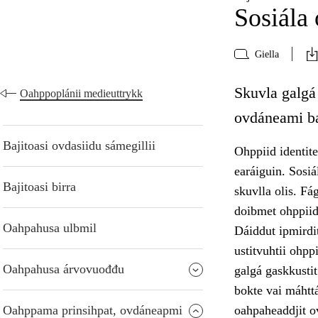
Sosiála
Giella
Skuvla galgá
Oahppoplánii medieuttrykk
ovdáneami ba
Bajitoasi ovdasiidu sámegillii
Ohppiid identite
earáiguin. Sosi
Bajitoasi birra
skuvlla olis. Fá
doibmet ohppiid
Oahpahusa ulbmil
Dáiddut ipmirdit
ustitvuhtii ohpp
Oahpahusa árvovuođđu
galgá gaskkusti
bokte vai máhttá
Oahppama prinsihpat, ovdáneapmi
oahpaheaddjit o