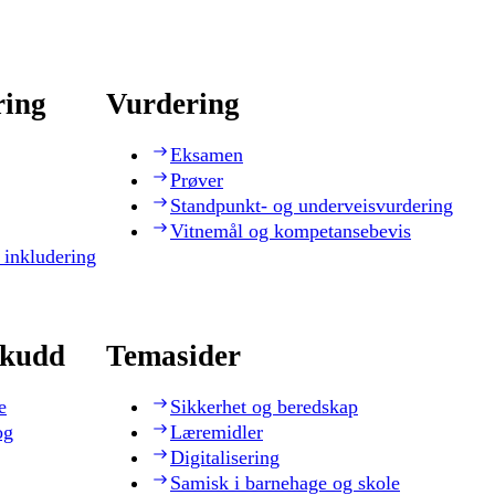
ring
Vurdering
Eksamen
Prøver
Standpunkt- og underveisvurdering
Vitnemål og kompetansebevis
 inkludering
skudd
Temasider
e
Sikkerhet og beredskap
og
Læremidler
Digitalisering
Samisk i barnehage og skole