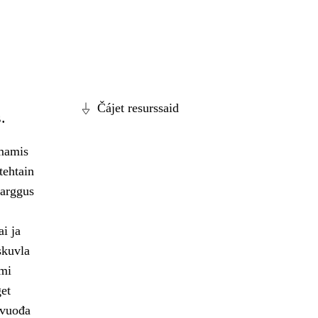
Čájet resurssaid
.
bmamis
tehtain
barggus
i ja
skuvla
ami
get
lvuođa