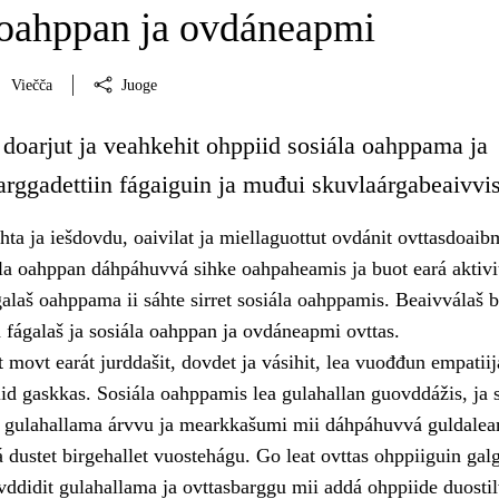
 oahppan ja ovdáneapmi
Viečča
Juoge
 doarjut ja veahkehit ohppiid sosiála oahppama ja
rggadettiin fágaiguin ja muđui skuvlaárgabeaivvis
hta ja iešdovdu, oaivilat ja miellaguottut ovdánit ovttasdoai
ála oahppan dáhpáhuvvá sihke oahpaheamis ja buot eará aktivi
galaš oahppama ii sáhte sirret sosiála oahppamis. Beaivválaš 
 fágalaš ja sosiála oahppan ja ovdáneapmi ovttas.
 movt earát jurddašit, dovdet ja vásihit, lea vuođđun empatiija
iid gaskkas. Sosiála oahppamis lea gulahallan guovddážis, ja 
t gulahallama árvvu ja mearkkašumi mii dáhpáhuvvá guldale
 dustet birgehallet vuostehágu. Go leat ovttas ohppiiguin gal
vddidit gulahallama ja ovttasbarggu mii addá ohppiide duosti