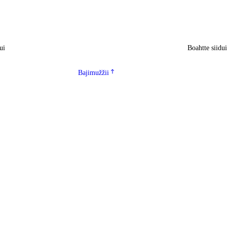
ui
Boahtte siidu
Bajimužžii