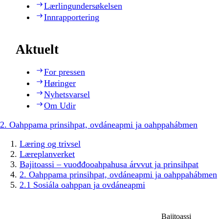
Lærlingundersøkelsen
Innrapportering
Aktuelt
For pressen
Høringer
Nyhetsvarsel
Om Udir
2. Oahppama prinsihpat, ovdáneapmi ja oahppahábmen
Læring og trivsel
Læreplanverket
Bajitoassi – vuođđooahpahusa árvvut ja prinsihpat
2. Oahppama prinsihpat, ovdáneapmi ja oahppahábmen
2.1 Sosiála oahppan ja ovdáneapmi
Bajitoassi