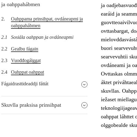
ja oahppahábmen
ja oadjebasvuođa
earáid ja seamm
2.
Oahppama prinsihpat, ovdáneapmi ja
guovtteoaivilvuo
oahppahábmen
ovttasbargat, do
2.1
Sosiála oahppan ja ovdáneapmi
mielovddasvástá
buori searvevuht
2.2
Gealbu fágain
searvevuhtii sk
2.3
Vuođđogálggat
ovdáneami ja o
2.4
Oahppat oahppat
Ovttaskas olmmo
áktet priváhtae
Fágaidrasttideaddji fáttát
skuvllas. Oahppi
iežaset miellag
Skuvlla praksisa prinsihpat
teknologiijageav
oahppat láhttet 
olggobealde sku