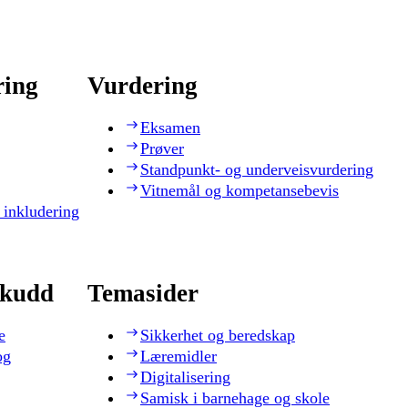
ring
Vurdering
Eksamen
Prøver
Standpunkt- og underveisvurdering
Vitnemål og kompetansebevis
 inkludering
skudd
Temasider
e
Sikkerhet og beredskap
og
Læremidler
Digitalisering
Samisk i barnehage og skole