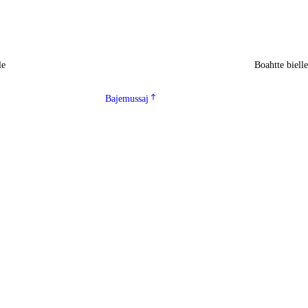
le
Boahtte biell
Bajemussaj