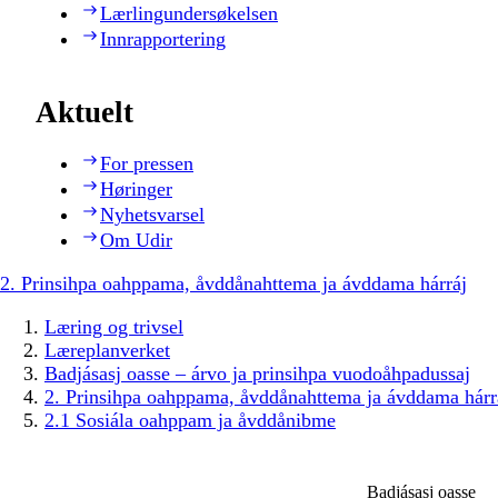
Lærlingundersøkelsen
Innrapportering
Aktuelt
For pressen
Høringer
Nyhetsvarsel
Om Udir
2. Prinsihpa oahppama, åvddånahttema ja ávddama hárráj
Læring og trivsel
Læreplanverket
Badjásasj oasse – árvo ja prinsihpa vuodoåhpadussaj
2. Prinsihpa oahppama, åvddånahttema ja ávddama hárr
2.1 Sosiála oahppam ja åvddånibme
Badjásasj oasse