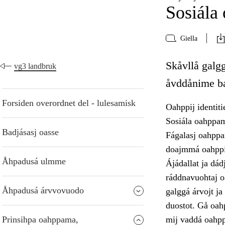
Sosiála
Giella
Skåvllå galgg
vg3 landbruk
åvddånime bar
Forsiden overordnet del - lulesamisk
Oahppij identiti
Sosiála oahppam
Badjásasj oasse
Fágalasj oahppa
doajmmá oahppij
Åhpadusá ulmme
Ájádallat ja dádj
ráddnavuohtaj o
Åhpadusá árvvovuodo
galggá árvojt ja
duostot. Gå oah
Prinsihpa oahppama,
mij vaddá oahppi