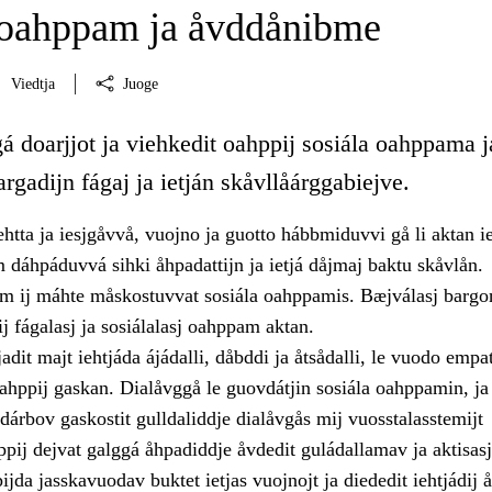
 oahppam ja åvddånibme
Viedtja
Juoge
á doarjjot ja viehkedit oahppij sosiála oahppama j
gadijn fágaj ja ietján skåvllåárggabiejve.
ehtta ja iesjgåvvå, vuojno ja guotto hábbmiduvvi gå li aktan ie
 dáhpáduvvá sihki åhpadattijn ja ietjá dåjmaj baktu skåvlån.
m ij máhte måskostuvvat sosiála oahppamis. Bæjválasj bargo
 fágalasj ja sosiálalasj oahppam aktan.
adit majt iehtjáda ájádalli, dåbddi ja åtsådalli, le vuodo empati
ahppij gaskan. Dialåvggå le guovdátjin sosiála oahppamin, ja
 dárbov gaskostit gulldaliddje dialåvgås mij vuosstalasstemijt
ppij dejvat galggá åhpadiddje åvdedit guládallamav ja aktisas
jda jasskavuodav buktet ietjas vuojnojt ja diededit iehtjádij 