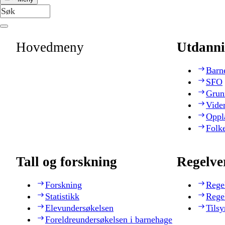
Hovedmeny
Utdanni
Barn
SFO
Grun
Vide
Oppl
Folk
Tall og forskning
Regelve
Forskning
Rege
Statistikk
Rege
Elevundersøkelsen
Tilsy
Foreldreundersøkelsen i barnehage