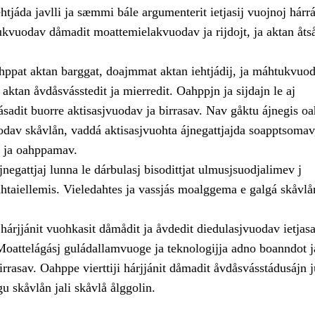
ehtjáda javlli ja sæmmi bále argumenterit ietjasij vuojnoj hárr
kvuodav dåmadit moattemielakvuodav ja rijdojt, ja aktan åtså
hppat aktan barggat, doajmmat aktan iehtjádij, ja máhtukvuo
j aktan åvdåsvásstedit ja mierredit. Oahppjn ja sijdajn le aj
sadit buorre aktisasjvuodav ja birrasav. Nav gåktu ájnegis o
uodav skåvlån, vaddá aktisasjvuohta ájnegattjajda soapptsomav
 ja oahppamav.
negattjaj lunna le dárbulasj bisodittjat ulmusjsuodjalimev j
áhtaiellemis. Vieledahtes ja vassjás moalggema e galgá skåvlå
 hárjjánit vuohkasit dåmådit ja åvdedit diedulasjvuodav ietjas
 Moattelágásj guládallamvuoge ja teknologijja adno boanndot j
birrasav. Oahppe vierttiji hárjjánit dåmadit åvdåsvásstádusájn
u skåvlån jali skåvlå ålggolin.