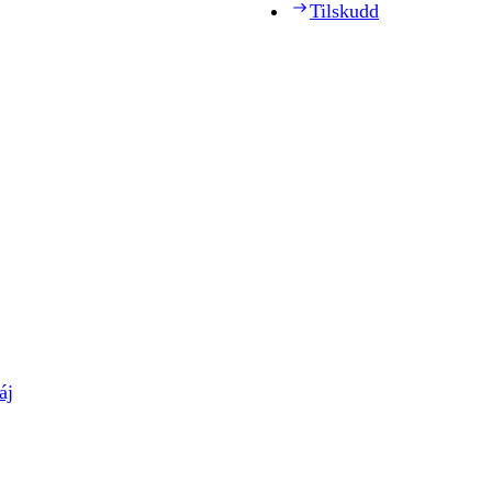
Tilskudd
áj