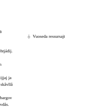
a
Vuoseda ressursajt
htjádij.
n
jjaj ja
 skåvllå
jbargov
åvdås.