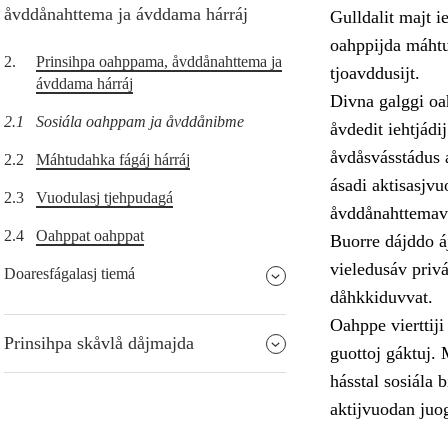
åvddånahttema ja ávddama hárráj
Gulldalit majt i
oahppijda máhtu
2.
Prinsihpa oahppama, åvddånahttema ja
tjoavddusijt.
ávddama hárráj
Divna galggi oa
2.1
Sosiála oahppam ja åvddånibme
åvdedit iehtjádi
åvdåsvásstádus á
2.2
Máhtudahka fágáj hárráj
ásadi aktisasjv
2.3
Vuodulasj tjehpudagá
åvddånahttemav
2.4
Oahppat oahppat
Buorre dájddo áj
vieledusáv priv
Doaresfágalasj tiemá
dåhkkiduvvat.
Oahppe vierttiji
Prinsihpa skåvlå dåjmajda
guottoj gáktuj.
hásstal sosiála 
aktijvuodan juog