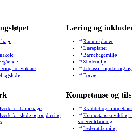
ngsløpet
Læring og inklude
ehage
Rammeplaner
Læreplaner
nskole
Barnehagemiljø
regående
Skolemiljø
æring for voksne
Tilpasset opplæring og
ehøgskole
Fravær
rk
Kompetanse og til
lverk for barnehage
Kvalitet og kompetans
lverk for skole og opplæring
Kompetanseutvikling 
videreutdanning
n
Lederutdanning