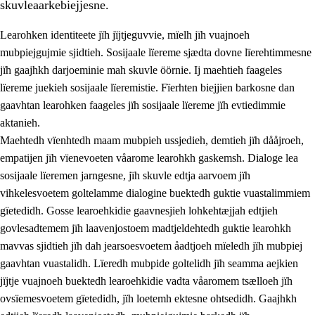
skuvleaarkebiejjesne.
Learohken identiteete jïh jïjtjeguvvie, mïelh jïh vuajnoeh
mubpiejgujmie sjidtieh. Sosijaale lïereme sjædta dovne lïerehtimmesne
jïh gaajhkh darjoeminie mah skuvle öörnie. Ij maehtieh faageles
lïereme juekieh sosijaale lïeremistie. Fïerhten biejjien barkosne dan
2.
Lïeremen, evtiedimmien jïh skearkagimmien prinsihph
gaavhtan learohken faageles jïh sosijaale lïereme jïh evtiedimmie
aktanieh.
2.1
Sosijaale lïereme jïh evtiedimmie
Maehtedh vïenhtedh maam mubpieh ussjedieh, demtieh jïh dååjroeh,
2.2
Maahtoe faagine
empatijen jïh vïenevoeten våarome learohkh gaskemsh. Dialoge lea
sosijaale lïeremen jarngesne, jïh skuvle edtja aarvoem jïh
2.3
Vihkeles tjiehpiesvoeth
vihkelesvoetem goltelamme dialogine buektedh guktie vuastalimmiem
2.4
Lïeredh lïeredh
gïetedidh. Gosse learoehkidie gaavnesjieh lohkehtæjjah edtjieh
govlesadtemem jïh laavenjostoem madtjeldehtedh guktie learohkh
Dåaresthfaageles teemah
mavvas sjidtieh jïh dah jearsoesvoetem åadtjoeh mïeledh jïh mubpiej
gaavhtan vuastalidh. Lïeredh mubpide goltelidh jïh seamma aejkien
jïjtje vuajnoeh buektedh learoehkidie vadta våaromem tsælloeh jïh
ovsïemesvoetem gïetedidh, jïh loetemh ektesne ohtsedidh. Gaajhkh