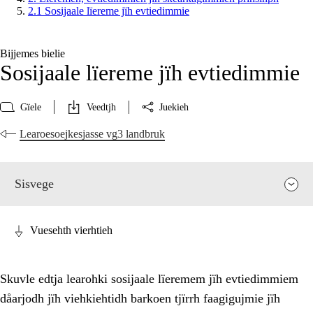
2.1 Sosijaale lïereme jïh evtiedimmie
Bijjemes bielie
Sosijaale lïereme jïh evtiedimmie
Gïele
Veedtjh
Juekieh
Learoesoejkesjasse vg3 landbruk
Sisvege
Vuesehth vierhtieh
Skuvle edtja learohki sosijaale lïeremem jïh evtiedimmiem
dåarjodh jïh viehkiehtidh barkoen tjïrrh faagigujmie jïh