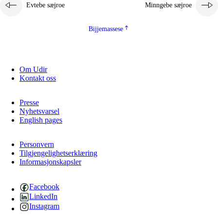
Evtebe sæjroe
Minngebe sæjroe
Bijjemassese
Om Udir
Kontakt oss
Presse
Nyhetsvarsel
English pages
Personvern
Tilgjengelighetserklæring
Informasjonskapsler
Facebook
LinkedIn
Instagram