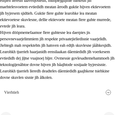
edtjieh lïeredh laavenjostedh, mubpiejgujmie barkedh jïh
maehtelesvoetem evtiedidh meatan årrodh guktie hijven ektievoetem
jïh byjresem sjidtieh. Guktie fïere guhte learohke lea meatan
ektievoetese skuvlesne, dellie ektievoete meatan fïere guhte murrede,
evtede jïh leara.
Hijven dööpmemefaamoe fïere guhtesne lea daerpies jis
persovnevaarjelimmiem jïh respekte privaatejieliedisnie vaarjelidh.
Jiehtegh mah respektehts jïh hatsven eah edtjh skuvlesne jååhkesjidh.
Learohkh tjuerieh haarjanidh eensilaakan dåemiedidh jïh voerkesem
evtiedidh dej jïjtse vuajnoej bïjre. Ovmessie govlesadtemehammoeh jïh
teknologijenåhtoe dovne hijven jïh båajhtode sosijaale byjresisnie.
Learohkh tjuerieh lïeredh deadteles dåemiedidh gaajhkene tsiehkine
dovne skuvlen sisnie jïh ålkolen.
Vierhtieh