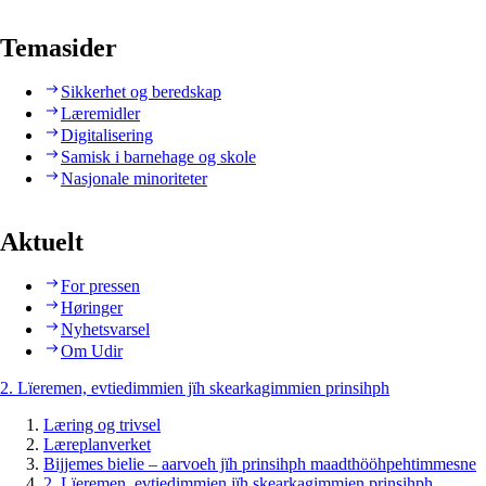
Temasider
Sikkerhet og beredskap
Læremidler
Digitalisering
Samisk i barnehage og skole
Nasjonale minoriteter
Aktuelt
For pressen
Høringer
Nyhetsvarsel
Om Udir
2. Lïeremen, evtiedimmien jïh skearkagimmien prinsihph
Læring og trivsel
Læreplanverket
Bijjemes bielie – aarvoeh jïh prinsihph maadthööhpehtimmesne
2. Lïeremen, evtiedimmien jïh skearkagimmien prinsihph