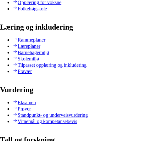
Opplæring for voksne
Folkehøgskole
Læring og inkludering
Rammeplaner
Læreplaner
Barnehagemiljø
Skolemiljø
Tilpasset opplæring og inkludering
Fravær
Vurdering
Eksamen
Prøver
Standpunkt- og underveisvurdering
Vitnemål og kompetansebevis
Tall og forskning