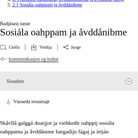
2.1 Sosiála oahppam ja åvddånibme
Badjásasj oasse
Sosiála oahppam ja åvddånibme
Giella
Viedtja
Juoge
kommunikasjon og kultur
Sisadno
Vuoseda ressursajt
Skåvllå galggá doarjjot ja viehkedit oahppij sosiála
oahppama ja åvddånime bargadijn fágaj ja ietján