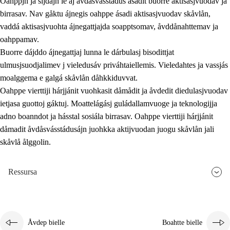
Oahppjn ja sijdajn le aj åvdåsvásstádus ásadit buorre aktisasjvuodav ja
birrasav. Nav gåktu ájnegis oahppe ásadi aktisasjvuodav skåvlån,
vaddá aktisasjvuohta ájnegattjajda soapptsomav, åvddånahttemav ja
oahppamav.
Buorre dájddo ájnegattjaj lunna le dárbulasj bisodittjat
ulmusjsuodjalimev j vieledusáv priváhtaiellemis. Vieledahtes ja vassjás
moalggema e galgá skåvlån dåhkkiduvvat.
Oahppe vierttiji hárjjánit vuohkasit dåmådit ja åvdedit diedulasjvuodav
ietjasa guottoj gáktuj. Moattelágásj guládallamvuoge ja teknologijja
adno boanndot ja hásstal sosiála birrasav. Oahppe vierttiji hárjjánit
dåmadit åvdåsvásstádusájn juohkka aktijvuodan juogu skåvlån jali
skåvlå ålggolin.
Ressursa
Åvdep bielle
Boahtte bielle