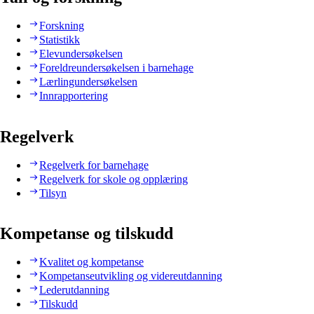
Forskning
Statistikk
Elevundersøkelsen
Foreldreundersøkelsen i barnehage
Lærlingundersøkelsen
Innrapportering
Regelverk
Regelverk for barnehage
Regelverk for skole og opplæring
Tilsyn
Kompetanse og tilskudd
Kvalitet og kompetanse
Kompetanseutvikling og videreutdanning
Lederutdanning
Tilskudd