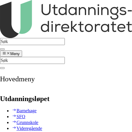
Meny
Hovedmeny
Utdanningsløpet
Barnehage
SFO
Grunnskole
Videregående