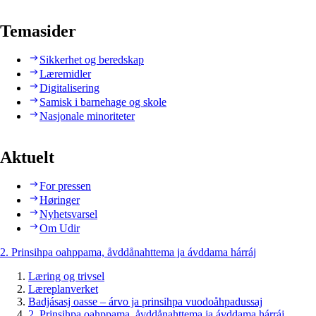
Temasider
Sikkerhet og beredskap
Læremidler
Digitalisering
Samisk i barnehage og skole
Nasjonale minoriteter
Aktuelt
For pressen
Høringer
Nyhetsvarsel
Om Udir
2. Prinsihpa oahppama, åvddånahttema ja ávddama hárráj
Læring og trivsel
Læreplanverket
Badjásasj oasse – árvo ja prinsihpa vuodoåhpadussaj
2. Prinsihpa oahppama, åvddånahttema ja ávddama hárráj