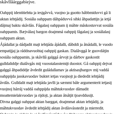
skåvllåárggabiejve.
Oahppij identitiehtta ja iesjgåvvå, vuojno ja guotto hábbmiduvvi gå li
aktan iehtjádij. Sosiála oahppam dáhpáduvvá sihki åhpadattijn ja ietjá
dåjmaj baktu skåvlån. Fágalasj oahppam ij máhte måskostuvvat sosiála
oahppamis. Bæjválasj bargon doajmmá oahppij fágalasj ja sosiálalasj
2.
Prinsihpa oahppama, åvddånahttema ja ávddama hárráj
oahppam aktan.
Ájádallat ja dádjadit majt iehtjáda ájádalli, dåbddi ja åtsådalli, le vuodo
2.1
Sosiála oahppam ja åvddånibme
empatijjaj ja ráddnavuohtaj oahppij gaskan. Dialåvggå le guovdátjin
2.2
Máhtudahka fágáj hárráj
sosiála oahppamin, ja skåvllå galggá árvojt ja dárbov gaskostit
gulldaliddje dialåvgås mij vuosstalasstemijt duostot. Gå oahppij dejvat
2.3
Vuodulasj tjehpudagá
galggá åhpadiddje åvdedit guládallamav ja aktisasjbargov mij vaddá
2.4
Oahppat oahppat
oahppijda jasskavuodav buktet ietjas vuojnojt ja diededit iehtjádij
åvdås. Gulldalit majt iehtjáda javlli ja sæmmi bále argumenterit ietjasij
Doaresfágalasj tiemá
vuojnoj hárráj vaddá oahppijda máhtukvuodav dåmadit
moattemielakvuodav ja rijdojt, ja aktan åtsåtjit tjoavddusijt.
Divna galggi oahppat aktan barggat, doajmmat aktan iehtjádij, ja
máhtukvuodav åvdedit iehtjádij aktan åvdåsvásstedit ja mierredit.