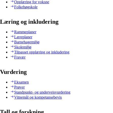
Opplæring for voksne
Folkehøgskole
Læring og inkludering
Rammeplaner
Læreplaner
Barnehagemiljø
Skolemiljø
Tilpasset opplæring og inkludering
Fravær
Vurdering
Eksamen
Prøver
Standpunkt- og underveisvurdering
Vitnemål og kompetansebevis
Tall og forskning