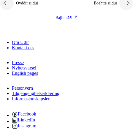
Ovddit siidui
Boahtte siidui
Bajimužžii
Om Udir
Kontakt oss
Presse
Nyhetsvarsel
English pages
Personvern
Tilgjengelighetserklæring
Informasjonskapsler
Facebook
LinkedIn
Instagram