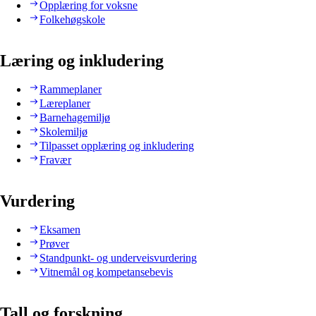
Opplæring for voksne
Folkehøgskole
Læring og inkludering
Rammeplaner
Læreplaner
Barnehagemiljø
Skolemiljø
Tilpasset opplæring og inkludering
Fravær
Vurdering
Eksamen
Prøver
Standpunkt- og underveisvurdering
Vitnemål og kompetansebevis
Tall og forskning