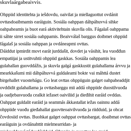
skuvlaárgabeaivvis.
Ohppiid identitehta ja iešdovdu, oaivilat ja miellaguottut ovdánit
ovttasdoaibmamis earáiguin. Sosiála oahppan dáhpáhuvvá sihke
oahpaheamis ja buot eará aktivitehtain skuvlla olis. Fágalaš oahppama
ii sáhte sirret sosiála oahppamis. Beaivválaš barggus doibmet ohppiid
2.
Oahppama prinsihpat, ovdáneapmi ja oahppahábmen
fágalaš ja sosiála oahppan ja ovdáneapmi ovttas.
Dáiddut ipmirdit movt earát jurddašit, dovdet ja vásihit, lea vuođđun
2.1
Sosiála oahppan ja ovdáneapmi
empatiijai ja ustitvuhtii ohppiid gaskkas. Sosiála oahppamis lea
2.2
Gealbu fágain
gulahallan guovddážis, ja skuvla galgá gaskkustit gulahallama árvvu ja
mearkkašumi mii dáhpáhuvvá guldaleami bokte vai máhttá dustet
2.3
Vuođđogálggat
birgehallet vuostehágu. Go leat ovttas ohppiiguin galget oahpaheaddjit
2.4
Oahppat oahppat
ovddidit gulahallama ja ovttasbarggu mii addá ohppiide duostilvuođa
ja oadjebasvuođa cealkit iežaset oaiviliid ja dieđihit earáid ovddas.
Fágaidrasttideaddji fáttát
Oahppat guldalit earáid ja seammás ákkastallat iežas oainnu addá
ohppiide vuođu gieđahallat guovtteoaivilvuođa ja riidduid, ja ohcat
čovdosiid ovttas. Buohkat galget oahppat ovttasbargat, doaibmat ovttas
earáiguin ja ovdánahttit mielmearridan- ja