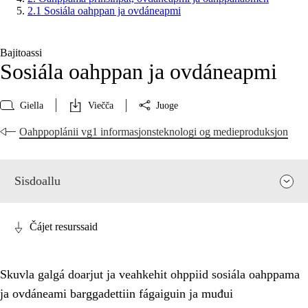
2.1 Sosiála oahppan ja ovdáneapmi
Bajitoassi
Sosiála oahppan ja ovdáneapmi
Giella
Viečča
Juoge
Oahppoplánii vg1 informasjonsteknologi og medieproduksjon
Sisdoallu
Čájet resurssaid
Skuvla galgá doarjut ja veahkehit ohppiid sosiála oahppama
ja ovdáneami barggadettiin fágaiguin ja muđui