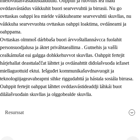
mielovddasvástádusdáidduid. Ohppiin ja ruovttus lea maid
ovddasvástádus váikkuhit buori searvevuhtii ja birrasii. Nu go
ovttaskas oahppi lea mielde váikkuheame searvevuhtii skuvllas, nu
váikkuha searvevuohta ovttaskas oahppi loaktima, ovdáneami ja
oahppama.
Ovttaskas olmmoš dárbbaša buori árvvoštallannávcca fuolahit
personsuodjalusa ja áktet priváhtaeallima . Gutnehis ja vašši
cealkámušat eai galgga dohkkehuvvot skuvllas. Oahppit fertejit
hárjehallat deasttalaččat láhttet ja ovdánahttit diđolašvuođa iežaset
miellaguottuid ektui. Iešguđet kommunikašuvdnavuogit ja
teknologiijageavaheapmi sihke riggudahttá ja hástala sosiála birrasa.
Oahppit fertejit oahppat láhttet ovddasvástideaddji láhkái buot
dilálašvuođain skuvllas ja olggobealde skuvlla.
Resurssat