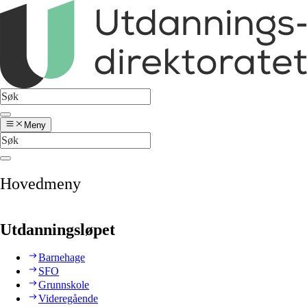
Meny
Hovedmeny
Utdanningsløpet
Barnehage
SFO
Grunnskole
Videregående