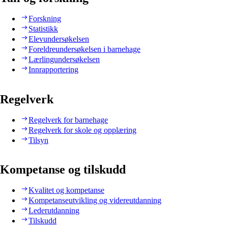
Forskning
Statistikk
Elevundersøkelsen
Foreldreundersøkelsen i barnehage
Lærlingundersøkelsen
Innrapportering
Regelverk
Regelverk for barnehage
Regelverk for skole og opplæring
Tilsyn
Kompetanse og tilskudd
Kvalitet og kompetanse
Kompetanseutvikling og videreutdanning
Lederutdanning
Tilskudd