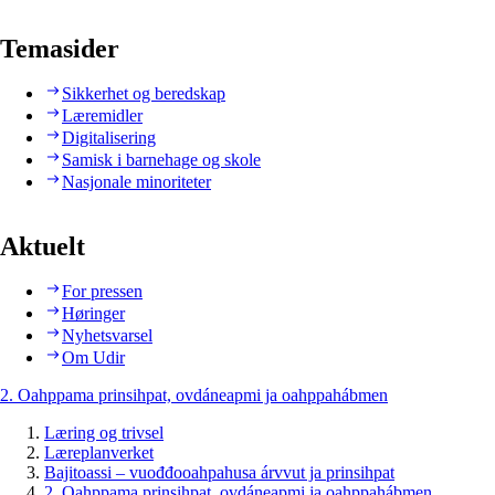
Temasider
Sikkerhet og beredskap
Læremidler
Digitalisering
Samisk i barnehage og skole
Nasjonale minoriteter
Aktuelt
For pressen
Høringer
Nyhetsvarsel
Om Udir
2. Oahppama prinsihpat, ovdáneapmi ja oahppahábmen
Læring og trivsel
Læreplanverket
Bajitoassi – vuođđooahpahusa árvvut ja prinsihpat
2. Oahppama prinsihpat, ovdáneapmi ja oahppahábmen