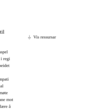
til
Vis ressursar
mspel
i regi
beidet
empati
al
 møte
ane mot
 lære å