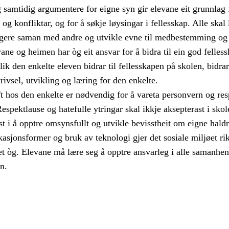
og samtidig argumentere for eigne syn gir elevane eit grunnlag 
og konfliktar, og for å søkje løysingar i fellesskap. Alle skal 
gere saman med andre og utvikle evne til medbestemming og
ne og heimen har òg eit ansvar for å bidra til ein god felles
Slik den enkelte eleven bidrar til fellesskapen på skolen, bidrar
trivsel, utvikling og læring for den enkelte.
hos den enkelte er nødvendig for å vareta personvern og res
 Respektlause og hatefulle ytringar skal ikkje aksepterast i skol
 i å opptre omsynsfullt og utvikle bevisstheit om eigne haldn
sjonsformer og bruk av teknologi gjer det sosiale miljøet rik
t òg. Elevane må lære seg å opptre ansvarleg i alle samanhen
n.