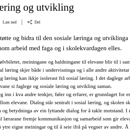
æring og utvikling
Last ned
Del
tøtte og bidra til den sosiale læringa og utviklinga 
nom arbeid med faga og i skolekvardagen elles.
jølvbiletet, meiningane og haldningane til elevane blir til i sa
l læring skjer både i undervisninga og i alle andre aktivitetar 
g læring kan ikkje isolerast frå sosial læring. I det daglege ar
evane si faglege og sosiale læring og utvikling saman.
g inn i kva andre tenkjer, føler og erfarer, er grunnlaget for 
om elevane. Dialog står sentralt i sosial læring, og skolen sk
 og betydninga av ein lyttande dialog for å takle motstand. I
l lærarane fremje kommunikasjon og samarbeid som gir elev
 å ytre eigne meiningar og til å seie ifrå på vegner av andre. Å