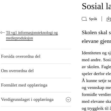
Sosial l
Språk
Skolen skal s
Til vg1 informasjonsteknologi og
medieproduksjon
elevane gjen
Identiteten og s
Forsida overordna del
med andre. Sosia
av skolen. Fagle
Om overordna del
speler derfor el
Å kunne setje se
Formålet med opplæringa
og vennskap mell
formidle verdien
Verdigrunnlaget i opplæringa
med elevane ska
og tryggleik til