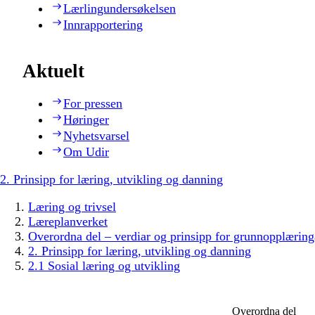
Lærlingundersøkelsen
Innrapportering
Aktuelt
For pressen
Høringer
Nyhetsvarsel
Om Udir
2. Prinsipp for læring, utvikling og danning
Læring og trivsel
Læreplanverket
Overordna del – verdiar og prinsipp for grunnopplæring
2. Prinsipp for læring, utvikling og danning
2.1 Sosial læring og utvikling
Overordna del