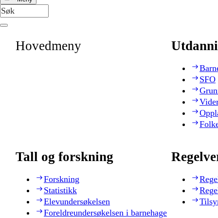
Hovedmeny
Utdanni
Barn
SFO
Grun
Vide
Oppl
Folk
Tall og forskning
Regelve
Forskning
Rege
Statistikk
Rege
Elevundersøkelsen
Tilsy
Foreldreundersøkelsen i barnehage