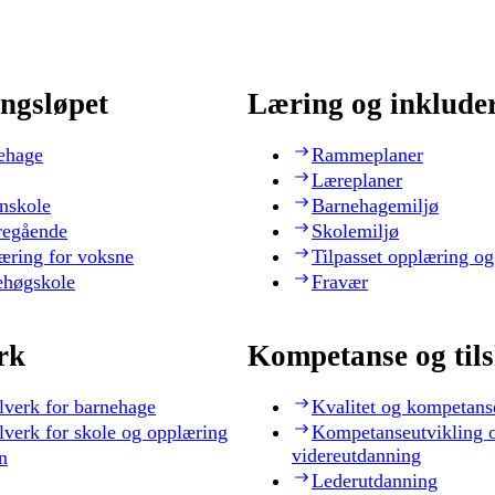
ngsløpet
Læring og inklude
ehage
Rammeplaner
Læreplaner
nskole
Barnehagemiljø
regående
Skolemiljø
æring for voksne
Tilpasset opplæring og
ehøgskole
Fravær
rk
Kompetanse og til
lverk for barnehage
Kvalitet og kompetans
lverk for skole og opplæring
Kompetanseutvikling 
videreutdanning
n
Lederutdanning