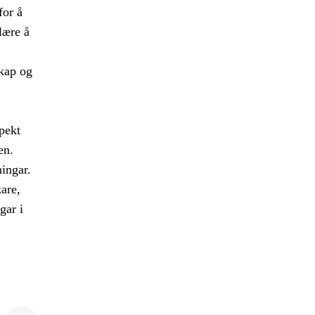
for å
lære å
skap og
pekt
en.
ingar.
are,
gar i