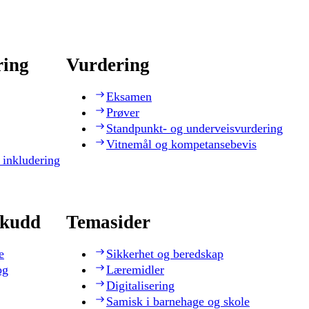
ring
Vurdering
Eksamen
Prøver
Standpunkt- og underveisvurdering
Vitnemål og kompetansebevis
 inkludering
skudd
Temasider
e
Sikkerhet og beredskap
og
Læremidler
Digitalisering
Samisk i barnehage og skole