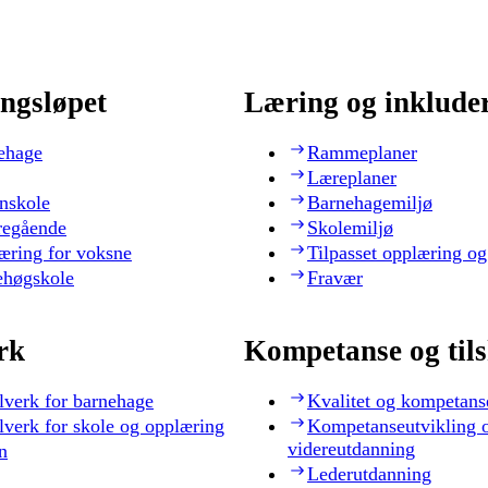
ngsløpet
Læring og inklude
ehage
Rammeplaner
Læreplaner
nskole
Barnehagemiljø
regående
Skolemiljø
æring for voksne
Tilpasset opplæring og
ehøgskole
Fravær
rk
Kompetanse og til
lverk for barnehage
Kvalitet og kompetans
lverk for skole og opplæring
Kompetanseutvikling 
videreutdanning
n
Lederutdanning