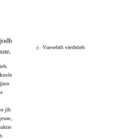
rjodh
Vuesehth vierhtieh
esne.
ieh.
skuvle
jjien
ie
n jïh
gesne,
uktie
h