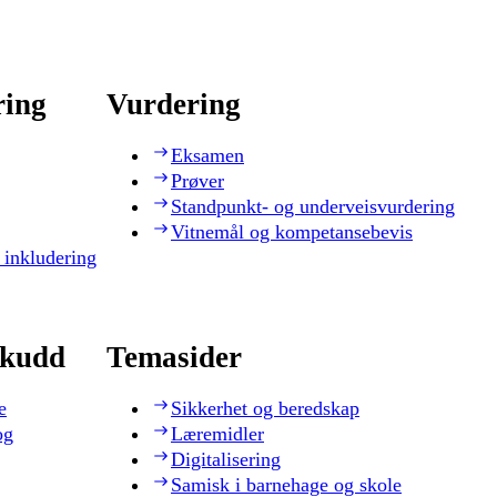
ring
Vurdering
Eksamen
Prøver
Standpunkt- og underveisvurdering
Vitnemål og kompetansebevis
 inkludering
skudd
Temasider
e
Sikkerhet og beredskap
og
Læremidler
Digitalisering
Samisk i barnehage og skole