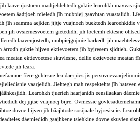
ïh laavenjostoem madtjeldehtedh guktie learohkh mavvas sji
svoetem åadtjoeh mïeledh jïh mubpiej gaavhtan vuastalidh. Lï
dh jïh seamma aejkien jïjtje vuajnoeh buektedh learoehkidie v
eh jïh ovsïemesvoetem gïetedidh, jïh loetemh ektesne ohtsed
 lïeredh laavenjostedh, mubpiejgujmie barkedh jïh maehteles
 årrodh guktie hijven ektievoetem jïh byjresem sjidtieh. Gukt
ea meatan ektievoetese skuvlesne, dellie ektievoete meatan fï
vtede jïh leara.
faamoe fïere guhtesne lea daerpies jis persovnevaarjelimmi
ejieliedisnie vaarjelidh. Jiehtegh mah respektehts jïh hatsven 
 jååhkesjidh. Learohkh tjuerieh haarjanidh eensilaakan dåemi
vtiedidh dej jïjtse vuajnoej bïjre. Ovmessie govlesadtemeha
åhtoe dovne hijven jïh båajhtode sosijaale byjresisnie. Learoh
 deadteles dåemiedidh gaajhkene tsiehkine dovne skuvlen sisni