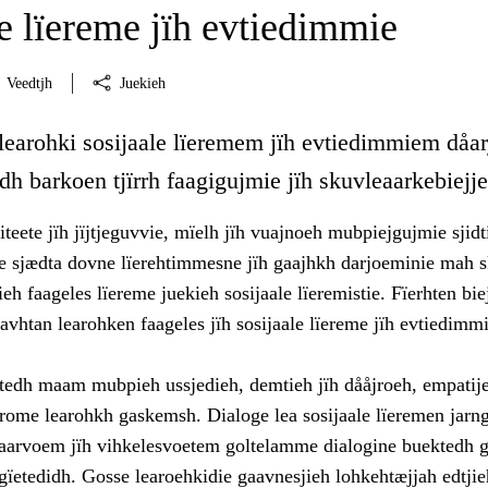
e lïereme jïh evtiedimmie
Veedtjh
Juekieh
 learohki sosijaale lïeremem jïh evtiedimmiem dåa
idh barkoen tjïrrh faagigujmie jïh skuvleaarkebiejj
teete jïh jïjtjeguvvie, mïelh jïh vuajnoeh mubpiejgujmie sjidt
me sjædta dovne lïerehtimmesne jïh gaajhkh darjoeminie mah 
ieh faageles lïereme juekieh sosijaale lïeremistie. Fïerhten bie
vhtan learohken faageles jïh sosijaale lïereme jïh evtiedimm
edh maam mubpieh ussjedieh, demtieh jïh dååjroeh, empatije
rome learohkh gaskemsh. Dialoge lea sosijaale lïeremen jarn
a aarvoem jïh vihkelesvoetem goltelamme dialogine buektedh g
ïetedidh. Gosse learoehkidie gaavnesjieh lohkehtæjjah edtjie