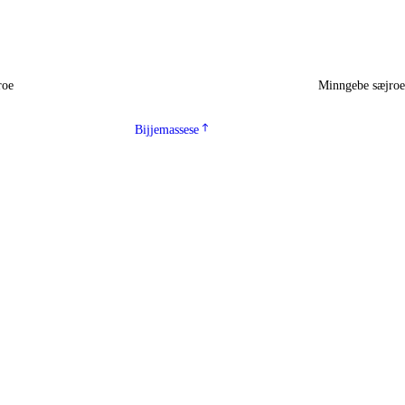
roe
Minngebe sæjro
Bijjemassese