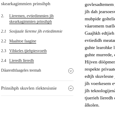
skearkagimmien prinsihph
govlesadtemem j
jïh dah jearsoe
2.
Lïeremen, evtiedimmien jïh
mubpide golteli
skearkagimmien prinsihph
våaromem tsællo
2.1
Sosijaale lïereme jïh evtiedimmie
Gaajhkh edtjieh
evtiedidh meatan
2.2
Maahtoe faagine
guhte learohke l
2.3
Vihkeles tjiehpiesvoeth
guhte murrede, e
2.4
Lïeredh lïeredh
Hijven dööpmeme
respekte privaat
Dåaresthfaageles teemah
edtjh skuvlesne
jïh voerkesem e
Prinsihph skuvlen rïektesisnie
jïh teknologijen
tjuerieh lïeredh
ålkolen.