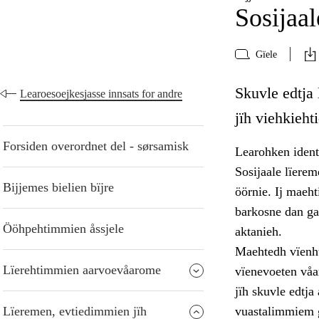
Sosijaal
Gïele
Skuvle edtja
Learoesoejkesjasse innsats for andre
jïh viehkieht
Forsiden overordnet del - sørsamisk
Learohken identi
Sosijaale lïere
Bijjemes bielien bïjre
öörnie. Ij maeht
barkosne dan gaa
Ööhpehtimmien åssjele
aktanieh.
Maehtedh vïenht
Lïerehtimmien aarvoevåarome
vïenevoeten våa
jïh skuvle edtj
Lïeremen, evtiedimmien jïh
vuastalimmiem g