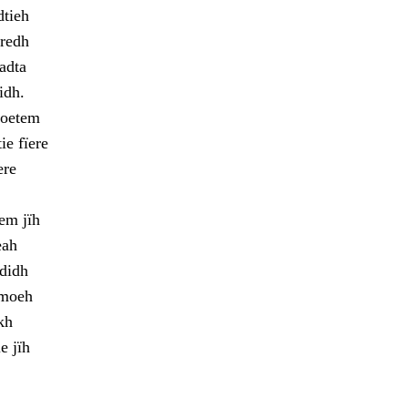
dtieh
eredh
adta
idh.
voetem
ie fïere
ere
em jïh
eah
edidh
mmoeh
kh
e jïh