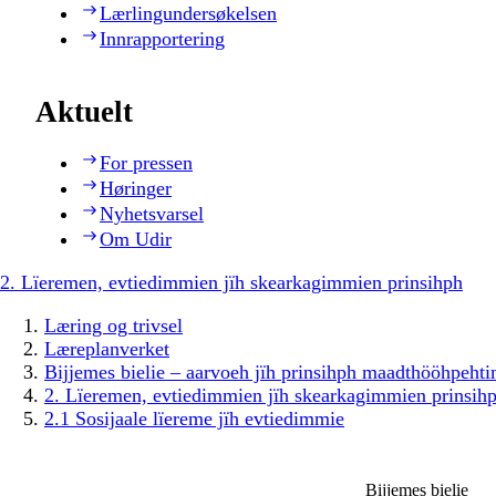
Lærlingundersøkelsen
Innrapportering
Aktuelt
For pressen
Høringer
Nyhetsvarsel
Om Udir
2. Lïeremen, evtiedimmien jïh skearkagimmien prinsihph
Læring og trivsel
Læreplanverket
Bijjemes bielie – aarvoeh jïh prinsihph maadthööhpeh
2. Lïeremen, evtiedimmien jïh skearkagimmien prinsih
2.1 Sosijaale lïereme jïh evtiedimmie
Bijjemes bielie