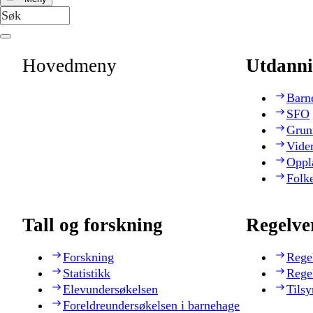
Hovedmeny
Utdanni
Barn
SFO
Grun
Vide
Oppl
Folk
Tall og forskning
Regelve
Forskning
Rege
Statistikk
Rege
Elevundersøkelsen
Tilsy
Foreldreundersøkelsen i barnehage