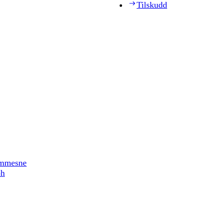
Tilskudd
timmesne
ph