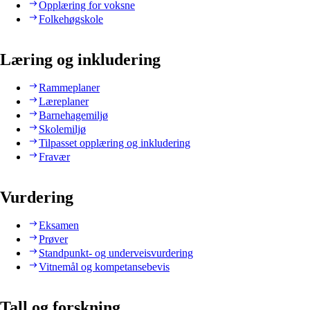
Opplæring for voksne
Folkehøgskole
Læring og inkludering
Rammeplaner
Læreplaner
Barnehagemiljø
Skolemiljø
Tilpasset opplæring og inkludering
Fravær
Vurdering
Eksamen
Prøver
Standpunkt- og underveisvurdering
Vitnemål og kompetansebevis
Tall og forskning