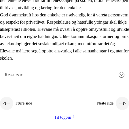
den enkelte eleven bidrar til fellesskapen på skolen, bidrar fellesskapen
til trivsel, utvikling og læring for den enkelte.
God dømmekraft hos den enkelte er nødvendig for å vareta personvern
og respekt for privatlivet. Respektlause og hatefulle ytringar skal ikkje
aksepterast i skolen. Elevane må øvast i å opptre omsynsfullt og utvikle
bevisstheit om eigne haldningar. Ulike kommunikasjonsformer og bruk
av teknologi gjer det sosiale miljøet rikare, men utfordrar det òg.
Elevane må lære seg å opptre ansvarleg i alle samanhengar i og utanfor
skolen.
Ressursar
Førre side
Neste side
Til toppen