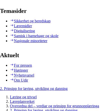
Temasider
Sikkerhet og beredskap
Læremidler
Digitalisering
Samisk i barnehage og skole
Nasjonale minoriteter
Aktuelt
For pressen
Høringer
Nyhetsvarsel
Om Udir
2. Prinsipp for læring, utvikling og danning
Læring og trivsel
Læreplanverket
Overordna del – verdiar og prinsipp for grunnopplæringa
2. Prinsipp for læring, utvikling og danning