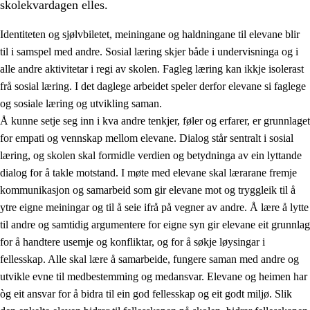
skolekvardagen elles.
Identiteten og sjølvbiletet, meiningane og haldningane til elevane blir
til i samspel med andre. Sosial læring skjer både i undervisninga og i
alle andre aktivitetar i regi av skolen. Fagleg læring kan ikkje isolerast
frå sosial læring. I det daglege arbeidet speler derfor elevane si faglege
2.
Prinsipp for læring, utvikling og danning
og sosiale læring og utvikling saman.
Å kunne setje seg inn i kva andre tenkjer, føler og erfarer, er grunnlaget
2.1
Sosial læring og utvikling
for empati og vennskap mellom elevane. Dialog står sentralt i sosial
2.2
Kompetanse i faga
læring, og skolen skal formidle verdien og betydninga av ein lyttande
dialog for å takle motstand. I møte med elevane skal lærarane fremje
2.3
Grunnleggjande ferdigheiter
kommunikasjon og samarbeid som gir elevane mot og tryggleik til å
2.4
Å lære å lære
ytre eigne meiningar og til å seie ifrå på vegner av andre. Å lære å lytte
til andre og samtidig argumentere for eigne syn gir elevane eit grunnlag
Tverrfaglege tema
for å handtere usemje og konfliktar, og for å søkje løysingar i
fellesskap. Alle skal lære å samarbeide, fungere saman med andre og
utvikle evne til medbestemming og medansvar. Elevane og heimen har
òg eit ansvar for å bidra til ein god fellesskap og eit godt miljø. Slik