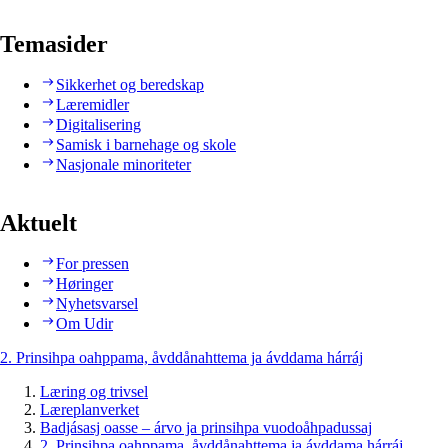
Temasider
Sikkerhet og beredskap
Læremidler
Digitalisering
Samisk i barnehage og skole
Nasjonale minoriteter
Aktuelt
For pressen
Høringer
Nyhetsvarsel
Om Udir
2. Prinsihpa oahppama, åvddånahttema ja ávddama hárráj
Læring og trivsel
Læreplanverket
Badjásasj oasse – árvo ja prinsihpa vuodoåhpadussaj
2. Prinsihpa oahppama, åvddånahttema ja ávddama hárráj