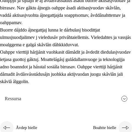
Oahppjn ja sijdajn le aj åvdåsvásstádus ásadit buorre aktisasjvuodav ja
birrasav. Nav gåktu ájnegis oahppe ásadi aktisasjvuodav skåvlån,
vaddá aktisasjvuohta ájnegattjajda soapptsomav, åvddånahttemav ja
oahppamav.
Buorre dájddo ájnegattjaj lunna le dárbulasj bisodittjat
ulmusjsuodjalimev j vieledusáv priváhtaiellemis. Vieledahtes ja vassjás
moalggema e galgá skåvlån dåhkkiduvvat.
Oahppe vierttiji hárjjánit vuohkasit dåmådit ja åvdedit diedulasjvuodav
ietjasa guottoj gáktuj. Moattelágásj guládallamvuoge ja teknologijja
adno boanndot ja hásstal sosiála birrasav. Oahppe vierttiji hárjjánit
dåmadit åvdåsvásstádusájn juohkka aktijvuodan juogu skåvlån jali
skåvlå ålggolin.
Ressursa
Åvdep bielle
Boahtte bielle