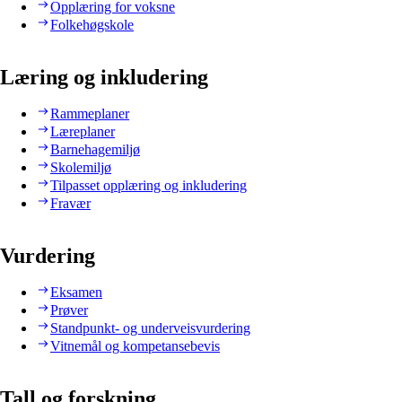
Opplæring for voksne
Folkehøgskole
Læring og inkludering
Rammeplaner
Læreplaner
Barnehagemiljø
Skolemiljø
Tilpasset opplæring og inkludering
Fravær
Vurdering
Eksamen
Prøver
Standpunkt- og underveisvurdering
Vitnemål og kompetansebevis
Tall og forskning