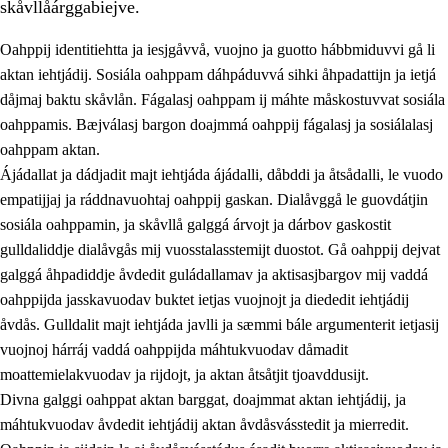
skåvllåárggabiejve.
Oahppij identitiehtta ja iesjgåvvå, vuojno ja guotto hábbmiduvvi gå li
aktan iehtjádij. Sosiála oahppam dáhpáduvvá sihki åhpadattijn ja ietjá
dåjmaj baktu skåvlån. Fágalasj oahppam ij máhte måskostuvvat sosiála
oahppamis. Bæjválasj bargon doajmmá oahppij fágalasj ja sosiálalasj
2.
Prinsihpa oahppama, åvddånahttema ja ávddama hárráj
oahppam aktan.
Ájádallat ja dádjadit majt iehtjáda ájádalli, dåbddi ja åtsådalli, le vuodo
2.1
Sosiála oahppam ja åvddånibme
empatijjaj ja ráddnavuohtaj oahppij gaskan. Dialåvggå le guovdátjin
2.2
Máhtudahka fágáj hárráj
sosiála oahppamin, ja skåvllå galggá árvojt ja dárbov gaskostit
gulldaliddje dialåvgås mij vuosstalasstemijt duostot. Gå oahppij dejvat
2.3
Vuodulasj tjehpudagá
galggá åhpadiddje åvdedit guládallamav ja aktisasjbargov mij vaddá
2.4
Oahppat oahppat
oahppijda jasskavuodav buktet ietjas vuojnojt ja diededit iehtjádij
åvdås. Gulldalit majt iehtjáda javlli ja sæmmi bále argumenterit ietjasij
Doaresfágalasj tiemá
vuojnoj hárráj vaddá oahppijda máhtukvuodav dåmadit
moattemielakvuodav ja rijdojt, ja aktan åtsåtjit tjoavddusijt.
Divna galggi oahppat aktan barggat, doajmmat aktan iehtjádij, ja
máhtukvuodav åvdedit iehtjádij aktan åvdåsvásstedit ja mierredit.