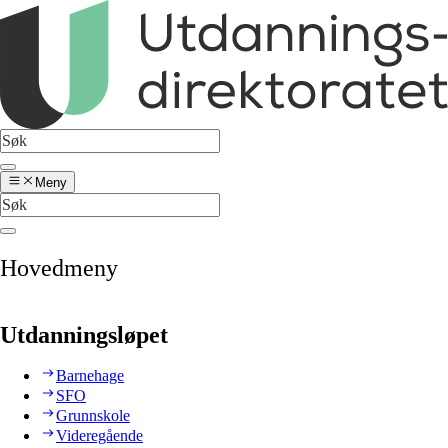
Meny
Hovedmeny
Utdanningsløpet
Barnehage
SFO
Grunnskole
Videregående