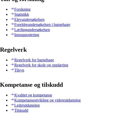
Forskning
Statistikk
Elevundersøkelsen
Foreldreundersøkelsen i barnehage
Lærlingundersøkelsen
Innrapportering
Regelverk
Regelverk for barnehage
Regelverk for skole og opplæring
Tilsyn
Kompetanse og tilskudd
Kvalitet og kompetanse
Kompetanseutvikling og videreutdanning
Lederutdanning
Tilskudd