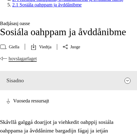
2.1 Sosiála oahppam ja åvddånibme
Badjásasj oasse
Sosiála oahppam ja åvddånibme
Giella
Viedtja
Juoge
hovslagarfaget
Sisadno
Vuoseda ressursajt
Skåvllå galggá doarjjot ja viehkedit oahppij sosiála
oahppama ja åvddånime bargadijn fágaj ja ietján