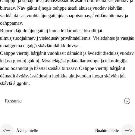
Oahppjn ja sijdajn le aj åvdåsvásstádus ásadit buorre aktisasjvuodav ja
birrasav. Nav gåktu ájnegis oahppe ásadi aktisasjvuodav skåvlån,
vaddá aktisasjvuohta ájnegattjajda soapptsomav, åvddånahttemav ja
oahppamav.
Buorre dájddo ájnegattjaj lunna le dárbulasj bisodittjat
ulmusjsuodjalimev j vieledusáv priváhtaiellemis. Vieledahtes ja vassjás
moalggema e galgá skåvlån dåhkkiduvvat.
Oahppe vierttiji hárjjánit vuohkasit dåmådit ja åvdedit diedulasjvuodav
ietjasa guottoj gáktuj. Moattelágásj guládallamvuoge ja teknologijja
adno boanndot ja hásstal sosiála birrasav. Oahppe vierttiji hárjjánit
dåmadit åvdåsvásstádusájn juohkka aktijvuodan juogu skåvlån jali
skåvlå ålggolin.
Ressursa
Åvdep bielle
Boahtte bielle