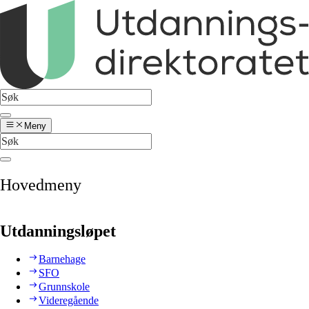
Meny
Hovedmeny
Utdanningsløpet
Barnehage
SFO
Grunnskole
Videregående