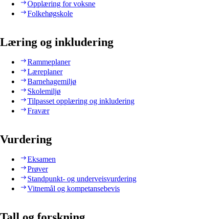
Opplæring for voksne
Folkehøgskole
Læring og inkludering
Rammeplaner
Læreplaner
Barnehagemiljø
Skolemiljø
Tilpasset opplæring og inkludering
Fravær
Vurdering
Eksamen
Prøver
Standpunkt- og underveisvurdering
Vitnemål og kompetansebevis
Tall og forskning