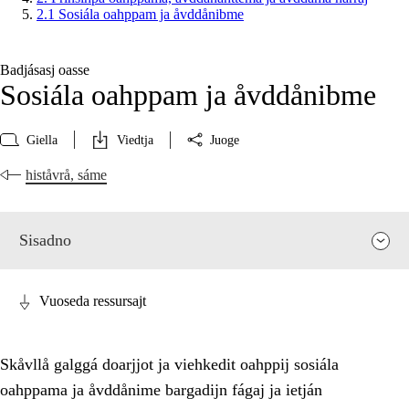
2.1 Sosiála oahppam ja åvddånibme
Badjásasj oasse
Sosiála oahppam ja åvddånibme
Giella
Viedtja
Juoge
histåvrå, sáme
Sisadno
Vuoseda ressursajt
Skåvllå galggá doarjjot ja viehkedit oahppij sosiála
oahppama ja åvddånime bargadijn fágaj ja ietján