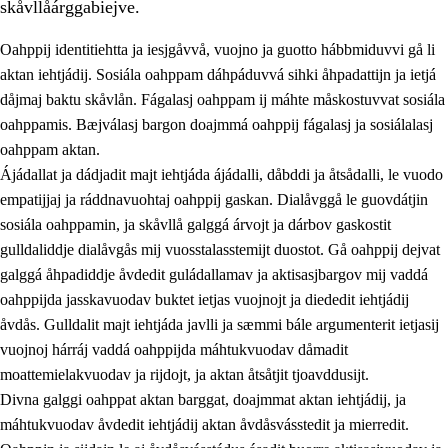
skåvllåárggabiejve.
Oahppij identitiehtta ja iesjgåvvå, vuojno ja guotto hábbmiduvvi gå li
aktan iehtjádij. Sosiála oahppam dáhpáduvvá sihki åhpadattijn ja ietjá
dåjmaj baktu skåvlån. Fágalasj oahppam ij máhte måskostuvvat sosiála
oahppamis. Bæjválasj bargon doajmmá oahppij fágalasj ja sosiálalasj
2.
Prinsihpa oahppama, åvddånahttema ja ávddama hárráj
oahppam aktan.
Ájádallat ja dádjadit majt iehtjáda ájádalli, dåbddi ja åtsådalli, le vuodo
2.1
Sosiála oahppam ja åvddånibme
empatijjaj ja ráddnavuohtaj oahppij gaskan. Dialåvggå le guovdátjin
2.2
Máhtudahka fágáj hárráj
sosiála oahppamin, ja skåvllå galggá árvojt ja dárbov gaskostit
gulldaliddje dialåvgås mij vuosstalasstemijt duostot. Gå oahppij dejvat
2.3
Vuodulasj tjehpudagá
galggá åhpadiddje åvdedit guládallamav ja aktisasjbargov mij vaddá
2.4
Oahppat oahppat
oahppijda jasskavuodav buktet ietjas vuojnojt ja diededit iehtjádij
åvdås. Gulldalit majt iehtjáda javlli ja sæmmi bále argumenterit ietjasij
Doaresfágalasj tiemá
vuojnoj hárráj vaddá oahppijda máhtukvuodav dåmadit
moattemielakvuodav ja rijdojt, ja aktan åtsåtjit tjoavddusijt.
Divna galggi oahppat aktan barggat, doajmmat aktan iehtjádij, ja
máhtukvuodav åvdedit iehtjádij aktan åvdåsvásstedit ja mierredit.