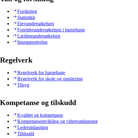
Forskning
Statistikk
Elevundersøkelsen
Foreldreundersøkelsen i barnehage
Lærlingundersøkelsen
Innrapportering
Regelverk
Regelverk for barnehage
Regelverk for skole og opplæring
Tilsyn
Kompetanse og tilskudd
Kvalitet og kompetanse
Kompetanseutvikling og videreutdanning
Lederutdanning
Tilskudd