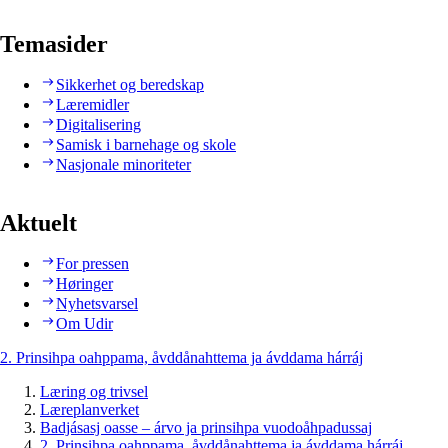
Temasider
Sikkerhet og beredskap
Læremidler
Digitalisering
Samisk i barnehage og skole
Nasjonale minoriteter
Aktuelt
For pressen
Høringer
Nyhetsvarsel
Om Udir
2. Prinsihpa oahppama, åvddånahttema ja ávddama hárráj
Læring og trivsel
Læreplanverket
Badjásasj oasse – árvo ja prinsihpa vuodoåhpadussaj
2. Prinsihpa oahppama, åvddånahttema ja ávddama hárráj