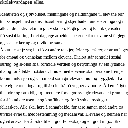
skolekvardagen elles.
Identiteten og sjølvbiletet, meiningane og haldningane til elevane blir
til i samspel med andre. Sosial læring skjer både i undervisninga og i
alle andre aktivitetar i regi av skolen. Fagleg læring kan ikkje isolerast
frå sosial læring. I det daglege arbeidet speler derfor elevane si faglege
2.
Prinsipp for læring, utvikling og danning
og sosiale læring og utvikling saman.
Å kunne setje seg inn i kva andre tenkjer, føler og erfarer, er grunnlaget
2.1
Sosial læring og utvikling
for empati og vennskap mellom elevane. Dialog står sentralt i sosial
2.2
Kompetanse i faga
læring, og skolen skal formidle verdien og betydninga av ein lyttande
dialog for å takle motstand. I møte med elevane skal lærarane fremje
2.3
Grunnleggjande ferdigheiter
kommunikasjon og samarbeid som gir elevane mot og tryggleik til å
2.4
Å lære å lære
ytre eigne meiningar og til å seie ifrå på vegner av andre. Å lære å lytte
til andre og samtidig argumentere for eigne syn gir elevane eit grunnlag
Tverrfaglege tema
for å handtere usemje og konfliktar, og for å søkje løysingar i
fellesskap. Alle skal lære å samarbeide, fungere saman med andre og
utvikle evne til medbestemming og medansvar. Elevane og heimen har
òg eit ansvar for å bidra til ein god fellesskap og eit godt miljø. Slik