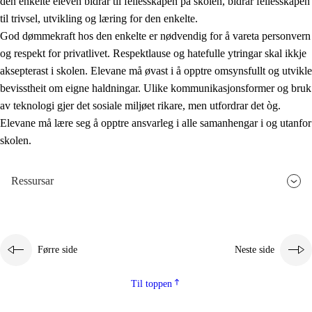
den enkelte eleven bidrar til fellesskapen på skolen, bidrar fellesskapen
til trivsel, utvikling og læring for den enkelte.
God dømmekraft hos den enkelte er nødvendig for å vareta personvern
og respekt for privatlivet. Respektlause og hatefulle ytringar skal ikkje
aksepterast i skolen. Elevane må øvast i å opptre omsynsfullt og utvikle
bevisstheit om eigne haldningar. Ulike kommunikasjonsformer og bruk
av teknologi gjer det sosiale miljøet rikare, men utfordrar det òg.
Elevane må lære seg å opptre ansvarleg i alle samanhengar i og utanfor
skolen.
Ressursar
Førre side
Neste side
Til toppen