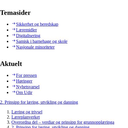
Temasider
Sikkerhet og beredskap
Læremidler
Digitalisering
Samisk i barnehage og skole
Nasjonale minoriteter
Aktuelt
For pressen
Høringer
Nyhetsvarsel
Om Udir
2. Prinsipp for læring, utvikling og danning
Læring og trivsel
Læreplanverket
Overordna del – verdiar og prinsipp for grunnopplæringa
2. Prinsipp for læring, utvikling og danning