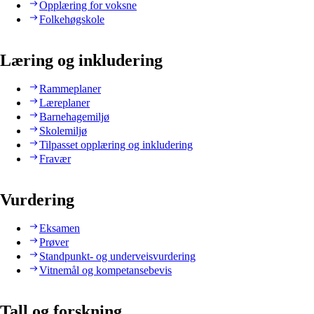
Opplæring for voksne
Folkehøgskole
Læring og inkludering
Rammeplaner
Læreplaner
Barnehagemiljø
Skolemiljø
Tilpasset opplæring og inkludering
Fravær
Vurdering
Eksamen
Prøver
Standpunkt- og underveisvurdering
Vitnemål og kompetansebevis
Tall og forskning