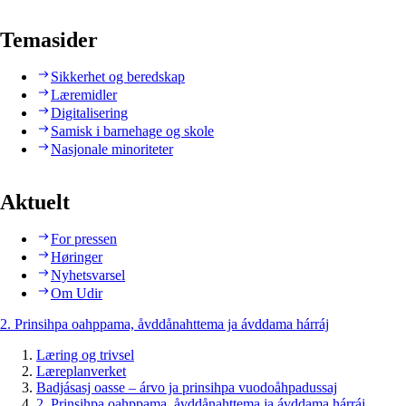
Temasider
Sikkerhet og beredskap
Læremidler
Digitalisering
Samisk i barnehage og skole
Nasjonale minoriteter
Aktuelt
For pressen
Høringer
Nyhetsvarsel
Om Udir
2. Prinsihpa oahppama, åvddånahttema ja ávddama hárráj
Læring og trivsel
Læreplanverket
Badjásasj oasse – árvo ja prinsihpa vuodoåhpadussaj
2. Prinsihpa oahppama, åvddånahttema ja ávddama hárráj