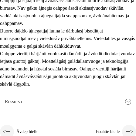
Oahppjn ja sijdajn le aj åvdåsvásstádus ásadit buorre aktisasjvuodav ja
birrasav. Nav gåktu ájnegis oahppe ásadi aktisasjvuodav skåvlån,
vaddá aktisasjvuohta ájnegattjajda soapptsomav, åvddånahttemav ja
oahppamav.
Buorre dájddo ájnegattjaj lunna le dárbulasj bisodittjat
ulmusjsuodjalimev j vieledusáv priváhtaiellemis. Vieledahtes ja vassjás
moalggema e galgá skåvlån dåhkkiduvvat.
Oahppe vierttiji hárjjánit vuohkasit dåmådit ja åvdedit diedulasjvuodav
ietjasa guottoj gáktuj. Moattelágásj guládallamvuoge ja teknologijja
adno boanndot ja hásstal sosiála birrasav. Oahppe vierttiji hárjjánit
dåmadit åvdåsvásstádusájn juohkka aktijvuodan juogu skåvlån jali
skåvlå ålggolin.
Ressursa
Åvdep bielle
Boahtte bielle