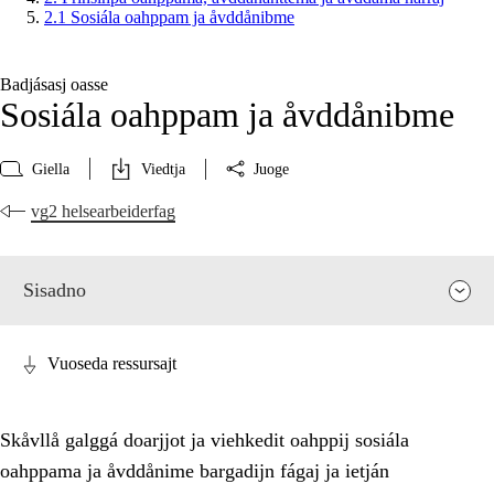
2.1 Sosiála oahppam ja åvddånibme
Badjásasj oasse
Sosiála oahppam ja åvddånibme
Giella
Viedtja
Juoge
vg2 helsearbeiderfag
Sisadno
Vuoseda ressursajt
Skåvllå galggá doarjjot ja viehkedit oahppij sosiála
oahppama ja åvddånime bargadijn fágaj ja ietján