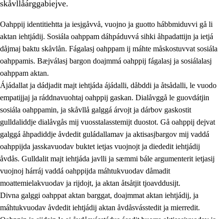
skåvllåárggabiejve.
Oahppij identitiehtta ja iesjgåvvå, vuojno ja guotto hábbmiduvvi gå li
aktan iehtjádij. Sosiála oahppam dáhpáduvvá sihki åhpadattijn ja ietjá
dåjmaj baktu skåvlån. Fágalasj oahppam ij máhte måskostuvvat sosiála
oahppamis. Bæjválasj bargon doajmmá oahppij fágalasj ja sosiálalasj
2.
Prinsihpa oahppama, åvddånahttema ja ávddama hárráj
oahppam aktan.
Ájádallat ja dádjadit majt iehtjáda ájádalli, dåbddi ja åtsådalli, le vuodo
2.1
Sosiála oahppam ja åvddånibme
empatijjaj ja ráddnavuohtaj oahppij gaskan. Dialåvggå le guovdátjin
2.2
Máhtudahka fágáj hárráj
sosiála oahppamin, ja skåvllå galggá árvojt ja dárbov gaskostit
gulldaliddje dialåvgås mij vuosstalasstemijt duostot. Gå oahppij dejvat
2.3
Vuodulasj tjehpudagá
galggá åhpadiddje åvdedit guládallamav ja aktisasjbargov mij vaddá
2.4
Oahppat oahppat
oahppijda jasskavuodav buktet ietjas vuojnojt ja diededit iehtjádij
åvdås. Gulldalit majt iehtjáda javlli ja sæmmi bále argumenterit ietjasij
Doaresfágalasj tiemá
vuojnoj hárráj vaddá oahppijda máhtukvuodav dåmadit
moattemielakvuodav ja rijdojt, ja aktan åtsåtjit tjoavddusijt.
Divna galggi oahppat aktan barggat, doajmmat aktan iehtjádij, ja
máhtukvuodav åvdedit iehtjádij aktan åvdåsvásstedit ja mierredit.