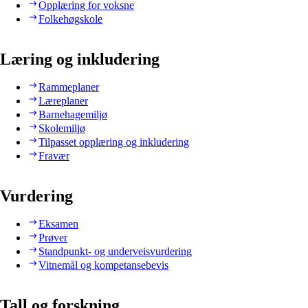
Opplæring for voksne
Folkehøgskole
Læring og inkludering
Rammeplaner
Læreplaner
Barnehagemiljø
Skolemiljø
Tilpasset opplæring og inkludering
Fravær
Vurdering
Eksamen
Prøver
Standpunkt- og underveisvurdering
Vitnemål og kompetansebevis
Tall og forskning