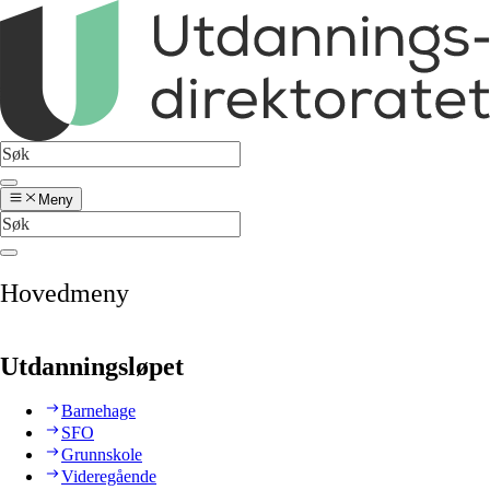
Meny
Hovedmeny
Utdanningsløpet
Barnehage
SFO
Grunnskole
Videregående