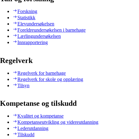
Forskning
Statistikk
Elevundersøkelsen
Foreldreundersøkelsen i barnehage
Lærlingundersøkelsen
Innrapportering
Regelverk
Regelverk for barnehage
Regelverk for skole og opplæring
Tilsyn
Kompetanse og tilskudd
Kvalitet og kompetanse
Kompetanseutvikling og videreutdanning
Lederutdanning
Tilskudd