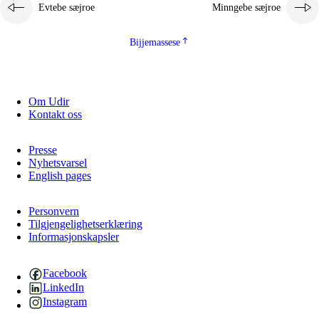
Evtebe sæjroe
Minngebe sæjroe
Bijjemassese
Om Udir
Kontakt oss
Presse
Nyhetsvarsel
English pages
Personvern
Tilgjengelighetserklæring
Informasjonskapsler
Facebook
LinkedIn
Instagram