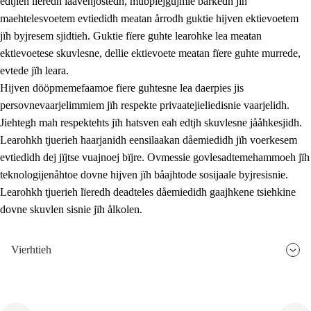
edtjieh lïeredh laavenjostedh, mubpiejgujmie barkedh jïh
maehtelesvoetem evtiedidh meatan årrodh guktie hijven ektievoetem
jïh byjresem sjidtieh. Guktie fïere guhte learohke lea meatan
ektievoetese skuvlesne, dellie ektievoete meatan fïere guhte murrede,
evtede jïh leara.
Hijven dööpmemefaamoe fïere guhtesne lea daerpies jis
persovnevaarjelimmiem jïh respekte privaatejieliedisnie vaarjelidh.
Jiehtegh mah respektehts jïh hatsven eah edtjh skuvlesne jååhkesjidh.
Learohkh tjuerieh haarjanidh eensilaakan dåemiedidh jïh voerkesem
evtiedidh dej jïjtse vuajnoej bïjre. Ovmessie govlesadtemehammoeh jïh
teknologijenåhtoe dovne hijven jïh båajhtode sosijaale byjresisnie.
Learohkh tjuerieh lïeredh deadteles dåemiedidh gaajhkene tsiehkine
dovne skuvlen sisnie jïh ålkolen.
Vierhtieh