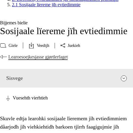
2.1 Sosijaale lïereme jïh evtiedimmie
Bijjemes bielie
Sosijaale lïereme jïh evtiedimmie
Gïele
Veedtjh
Juekieh
Learoesoejkesjasse gjørtlerfaget
Sisvege
Vuesehth vierhtieh
Skuvle edtja learohki sosijaale lïeremem jïh evtiedimmiem
dåarjodh jïh viehkiehtidh barkoen tjïrrh faagigujmie jïh