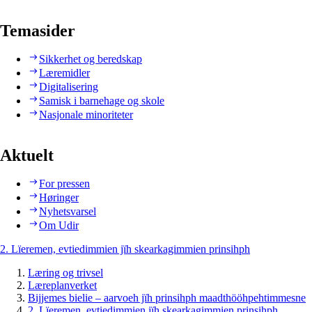
Temasider
Sikkerhet og beredskap
Læremidler
Digitalisering
Samisk i barnehage og skole
Nasjonale minoriteter
Aktuelt
For pressen
Høringer
Nyhetsvarsel
Om Udir
2. Lïeremen, evtiedimmien jïh skearkagimmien prinsihph
Læring og trivsel
Læreplanverket
Bijjemes bielie – aarvoeh jïh prinsihph maadthööhpehtimmesne
2. Lïeremen, evtiedimmien jïh skearkagimmien prinsihph