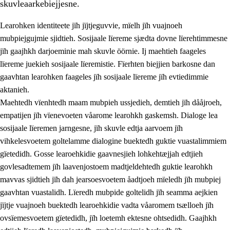
skuvleaarkebiejjesne.
Learohken identiteete jïh jïjtjeguvvie, mïelh jïh vuajnoeh
mubpiejgujmie sjidtieh. Sosijaale lïereme sjædta dovne lïerehtimmesne
jïh gaajhkh darjoeminie mah skuvle öörnie. Ij maehtieh faageles
lïereme juekieh sosijaale lïeremistie. Fïerhten biejjien barkosne dan
2.
Lïeremen, evtiedimmien jïh skearkagimmien prinsihph
gaavhtan learohken faageles jïh sosijaale lïereme jïh evtiedimmie
aktanieh.
2.1
Sosijaale lïereme jïh evtiedimmie
Maehtedh vïenhtedh maam mubpieh ussjedieh, demtieh jïh dååjroeh,
2.2
Maahtoe faagine
empatijen jïh vïenevoeten våarome learohkh gaskemsh. Dialoge lea
sosijaale lïeremen jarngesne, jïh skuvle edtja aarvoem jïh
2.3
Vihkeles tjiehpiesvoeth
vihkelesvoetem goltelamme dialogine buektedh guktie vuastalimmiem
2.4
Lïeredh lïeredh
gïetedidh. Gosse learoehkidie gaavnesjieh lohkehtæjjah edtjieh
govlesadtemem jïh laavenjostoem madtjeldehtedh guktie learohkh
Dåaresthfaageles teemah
mavvas sjidtieh jïh dah jearsoesvoetem åadtjoeh mïeledh jïh mubpiej
gaavhtan vuastalidh. Lïeredh mubpide goltelidh jïh seamma aejkien
jïjtje vuajnoeh buektedh learoehkidie vadta våaromem tsælloeh jïh
ovsïemesvoetem gïetedidh, jïh loetemh ektesne ohtsedidh. Gaajhkh