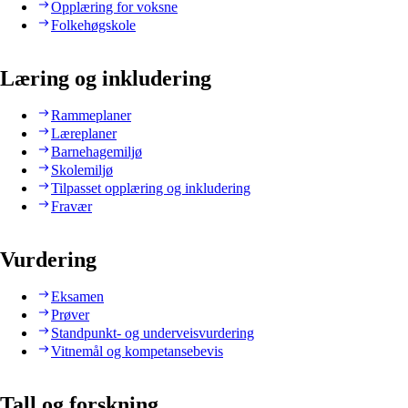
Opplæring for voksne
Folkehøgskole
Læring og inkludering
Rammeplaner
Læreplaner
Barnehagemiljø
Skolemiljø
Tilpasset opplæring og inkludering
Fravær
Vurdering
Eksamen
Prøver
Standpunkt- og underveisvurdering
Vitnemål og kompetansebevis
Tall og forskning