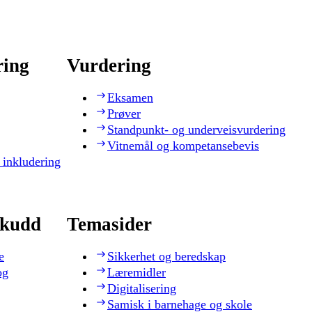
ring
Vurdering
Eksamen
Prøver
Standpunkt- og underveisvurdering
Vitnemål og kompetansebevis
 inkludering
skudd
Temasider
e
Sikkerhet og beredskap
og
Læremidler
Digitalisering
Samisk i barnehage og skole