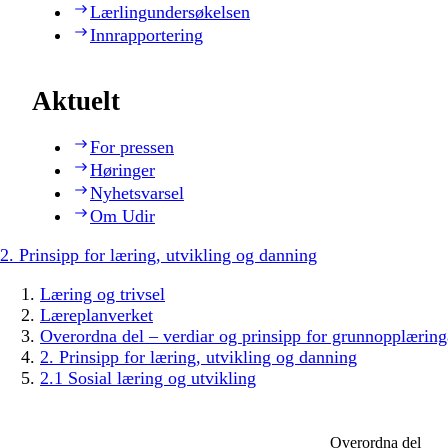
Lærlingundersøkelsen
Innrapportering
Aktuelt
For pressen
Høringer
Nyhetsvarsel
Om Udir
2. Prinsipp for læring, utvikling og danning
Læring og trivsel
Læreplanverket
Overordna del – verdiar og prinsipp for grunnopplæring
2. Prinsipp for læring, utvikling og danning
2.1 Sosial læring og utvikling
Overordna del