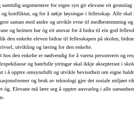
og samtidig argumentere for eigne syn gir elevane eit grunnlag 
og konfliktar, og for å søkje løysingar i fellesskap. Alle skal 
gere saman med andre og utvikle evne til medbestemming og
ne og heimen har òg eit ansvar for å bidra til ein god felles
Slik den enkelte eleven bidrar til fellesskapen på skolen, bidrar
trivsel, utvikling og læring for den enkelte.
hos den enkelte er nødvendig for å vareta personvern og res
 Respektlause og hatefulle ytringar skal ikkje aksepterast i skol
 i å opptre omsynsfullt og utvikle bevisstheit om eigne haldn
sjonsformer og bruk av teknologi gjer det sosiale miljøet rik
t òg. Elevane må lære seg å opptre ansvarleg i alle samanhen
n.