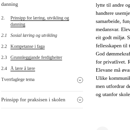
danning
lytte til andre 
handtere usemje 
2.
Prinsipp for læring, utvikling og
samarbeide, fun
danning
medansvar. Eleva
2.1
Sosial læring og utvikling
eit godt miljø. 
fellesskapen til 
2.2
Kompetanse i faga
God dømmekraft 
2.3
Grunnleggjande ferdigheiter
for privatlivet.
2.4
Å lære å lære
Elevane må øvast
Ulike kommunika
Tverrfaglege tema
men utfordrar de
og utanfor skole
Prinsipp for praksisen i skolen