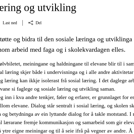
æring og utvikling
Last ned
Del
tøtte og bidra til den sosiale læringa og utviklinga 
nom arbeid med faga og i skolekvardagen elles.
jølvbiletet, meiningane og haldningane til elevane blir til i sa
l læring skjer både i undervisninga og i alle andre aktivitetar 
g læring kan ikkje isolerast frå sosial læring. I det daglege ar
evane si faglege og sosiale læring og utvikling saman.
g inn i kva andre tenkjer, føler og erfarer, er grunnlaget for 
om elevane. Dialog står sentralt i sosial læring, og skolen sk
 og betydninga av ein lyttande dialog for å takle motstand. I
l lærarane fremje kommunikasjon og samarbeid som gir elev
 å ytre eigne meiningar og til å seie ifrå på vegner av andre. Å