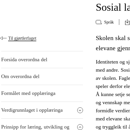
Sosial l
Språk
Skolen skal s
Til gjørtlerfaget
elevane gjen
Forsida overordna del
Identiteten og s
med andre. Sosia
Om overordna del
av skolen. Fagle
speler derfor el
Formålet med opplæringa
Å kunne setje se
og vennskap mell
Verdigrunnlaget i opplæringa
formidle verdien
med elevane ska
Prinsipp for læring, utvikling og
og tryggleik til