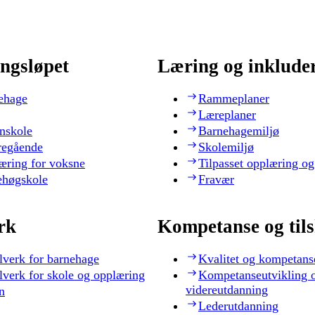
ngsløpet
Læring og inklude
ehage
Rammeplaner
Læreplaner
nskole
Barnehagemiljø
regående
Skolemiljø
æring for voksne
Tilpasset opplæring og
ehøgskole
Fravær
rk
Kompetanse og til
lverk for barnehage
Kvalitet og kompetans
lverk for skole og opplæring
Kompetanseutvikling 
videreutdanning
n
Lederutdanning