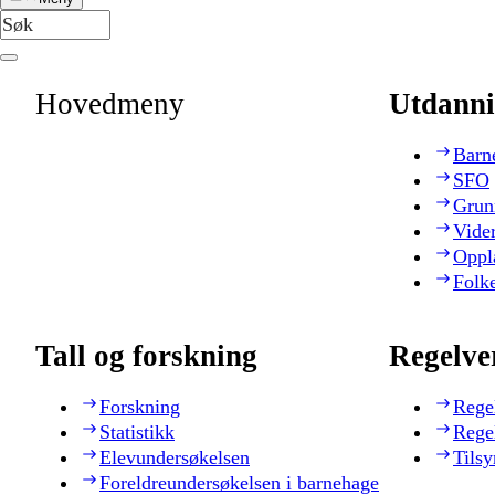
Hovedmeny
Utdanni
Barn
SFO
Grun
Vide
Oppl
Folk
Tall og forskning
Regelve
Forskning
Rege
Statistikk
Rege
Elevundersøkelsen
Tilsy
Foreldreundersøkelsen i barnehage