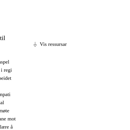
til
Vis ressursar
mspel
i regi
beidet
empati
al
 møte
ane mot
 lære å