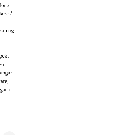
for å
lære å
skap og
pekt
en.
ingar.
are,
gar i