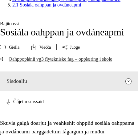
2.1 Sosiála oahppan ja ovdáneapmi
Bajitoassi
Sosiála oahppan ja ovdáneapmi
Giella
Viečča
Juoge
Oahppoplánii vg3 flytekniske fag – opplæring i skole
Sisdoallu
Čájet resurssaid
Skuvla galgá doarjut ja veahkehit ohppiid sosiála oahppama
ja ovdáneami barggadettiin fágaiguin ja muđui