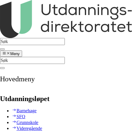
Meny
Hovedmeny
Utdanningsløpet
Barnehage
SFO
Grunnskole
Videregående