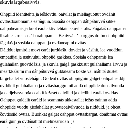
skuvlaárgabeaivvis.
Ohppiid identitehta ja iešdovdu, oaivilat ja miellaguottut ovdánit
ovttasdoaibmamis earáiguin. Sosiála oahppan dáhpáhuvvá sihke
oahpaheamis ja buot eará aktivitehtain skuvlla olis. Fágalaš oahppama
ii sáhte sirret sosiála oahppamis. Beaivválaš barggus doibmet ohppiid
2.
Oahppama prinsihpat, ovdáneapmi ja oahppahábmen
fágalaš ja sosiála oahppan ja ovdáneapmi ovttas.
Dáiddut ipmirdit movt earát jurddašit, dovdet ja vásihit, lea vuođđun
2.1
Sosiála oahppan ja ovdáneapmi
empatiijai ja ustitvuhtii ohppiid gaskkas. Sosiála oahppamis lea
2.2
Gealbu fágain
gulahallan guovddážis, ja skuvla galgá gaskkustit gulahallama árvvu ja
mearkkašumi mii dáhpáhuvvá guldaleami bokte vai máhttá dustet
2.3
Vuođđogálggat
birgehallet vuostehágu. Go leat ovttas ohppiiguin galget oahpaheaddjit
2.4
Oahppat oahppat
ovddidit gulahallama ja ovttasbarggu mii addá ohppiide duostilvuođa
ja oadjebasvuođa cealkit iežaset oaiviliid ja dieđihit earáid ovddas.
Fágaidrasttideaddji fáttát
Oahppat guldalit earáid ja seammás ákkastallat iežas oainnu addá
ohppiide vuođu gieđahallat guovtteoaivilvuođa ja riidduid, ja ohcat
čovdosiid ovttas. Buohkat galget oahppat ovttasbargat, doaibmat ovttas
earáiguin ja ovdánahttit mielmearridan- ja