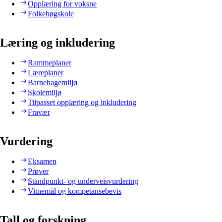
Opplæring for voksne
Folkehøgskole
Læring og inkludering
Rammeplaner
Læreplaner
Barnehagemiljø
Skolemiljø
Tilpasset opplæring og inkludering
Fravær
Vurdering
Eksamen
Prøver
Standpunkt- og underveisvurdering
Vitnemål og kompetansebevis
Tall og forskning