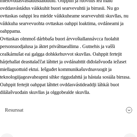
mielovddasvástádusdáidduid. Ohppiin ja ruovttus lea maid
ovddasvástádus váikkuhit buori searvevuhtii ja birrasii. Nu go
ovttaskas oahppi lea mielde váikkuheame searvevuhtii skuvllas, nu
váikkuha searvevuohta ovttaskas oahppi loaktima, ovdáneami ja
oahppama.
Ovttaskas olmmoš dárbbaša buori árvvoštallannávcca fuolahit
personsuodjalusa ja áktet priváhtaeallima . Gutnehis ja vašši
cealkámušat eai galgga dohkkehuvvot skuvllas. Oahppit fertejit
hárjehallat deasttalaččat láhttet ja ovdánahttit diđolašvuođa iežaset
miellaguottuid ektui. Iešguđet kommunikašuvdnavuogit ja
teknologiijageavaheapmi sihke riggudahttá ja hástala sosiála birrasa.
Oahppit fertejit oahppat láhttet ovddasvástideaddji láhkái buot
dilálašvuođain skuvllas ja olggobealde skuvlla.
Resurssat