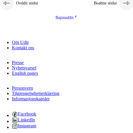
Ovddit siidui
Boahtte siidui
Bajimužžii
Om Udir
Kontakt oss
Presse
Nyhetsvarsel
English pages
Personvern
Tilgjengelighetserklæring
Informasjonskapsler
Facebook
LinkedIn
Instagram