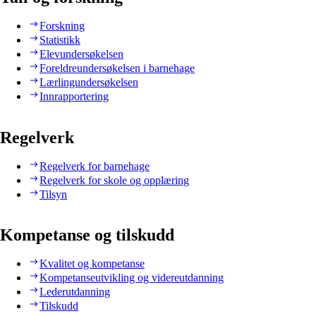
Forskning
Statistikk
Elevundersøkelsen
Foreldreundersøkelsen i barnehage
Lærlingundersøkelsen
Innrapportering
Regelverk
Regelverk for barnehage
Regelverk for skole og opplæring
Tilsyn
Kompetanse og tilskudd
Kvalitet og kompetanse
Kompetanseutvikling og videreutdanning
Lederutdanning
Tilskudd