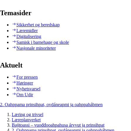
Temasider
Sikkerhet og beredskap
Læremidler
Digitalisering
Samisk i barnehage og skole
Nasjonale minoriteter
Aktuelt
For pressen
Høringer
Nyhetsvarsel
Om Udir
2. Oahppama prinsihpat, ovdáneapmi ja oahppahábmen
Læring og trivsel
Læreplanverket
Bajitoassi – vuođđooahpahusa árvvut ja prinsihpat
2. Oahppama prinsihpat, ovdáneapmi ja oahppahábmen