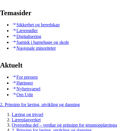
Temasider
Sikkerhet og beredskap
Læremidler
Digitalisering
Samisk i barnehage og skole
Nasjonale minoriteter
Aktuelt
For pressen
Høringer
Nyhetsvarsel
Om Udir
2. Prinsipp for læring, utvikling og danning
Læring og trivsel
Læreplanverket
Overordna del – verdiar og prinsipp for grunnopplæringa
2. Prinsipp for læring, utvikling og danning