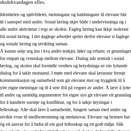
skolekvardagen elles.
Identiteten og sjølvbiletet, meiningane og haldningane til elevane blir
til i samspel med andre. Sosial læring skjer både i undervisninga og i
alle andre aktivitetar i regi av skolen. Fagleg læring kan ikkje isolerast
frå sosial læring. I det daglege arbeidet speler derfor elevane si faglege
2.
Prinsipp for læring, utvikling og danning
og sosiale læring og utvikling saman.
Å kunne setje seg inn i kva andre tenkjer, føler og erfarer, er grunnlaget
2.1
Sosial læring og utvikling
for empati og vennskap mellom elevane. Dialog står sentralt i sosial
2.2
Kompetanse i faga
læring, og skolen skal formidle verdien og betydninga av ein lyttande
dialog for å takle motstand. I møte med elevane skal lærarane fremje
2.3
Grunnleggjande ferdigheiter
kommunikasjon og samarbeid som gir elevane mot og tryggleik til å
2.4
Å lære å lære
ytre eigne meiningar og til å seie ifrå på vegner av andre. Å lære å lytte
til andre og samtidig argumentere for eigne syn gir elevane eit grunnlag
Tverrfaglege tema
for å handtere usemje og konfliktar, og for å søkje løysingar i
fellesskap. Alle skal lære å samarbeide, fungere saman med andre og
utvikle evne til medbestemming og medansvar. Elevane og heimen har
òg eit ansvar for å bidra til ein god fellesskap og eit godt miljø. Slik