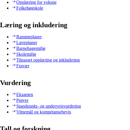
Opplæring for voksne
Folkehøgskole
Læring og inkludering
Rammeplaner
Læreplaner
Barnehagemiljø
Skolemiljø
Tilpasset opplæring og inkludering
Fravær
Vurdering
Eksamen
Prøver
Standpunkt- og underveisvurdering
Vitnemål og kompetansebevis
Tall og forskning