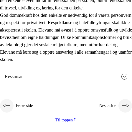
den enkelte eleven bidrar til fellesskapen på skolen, bidrar fellesskapen
til trivsel, utvikling og læring for den enkelte.
God dømmekraft hos den enkelte er nødvendig for å vareta personvern
og respekt for privatlivet. Respektlause og hatefulle ytringar skal ikkje
aksepterast i skolen. Elevane må øvast i å opptre omsynsfullt og utvikle
bevisstheit om eigne haldningar. Ulike kommunikasjonsformer og bruk
av teknologi gjer det sosiale miljøet rikare, men utfordrar det òg.
Elevane må lære seg å opptre ansvarleg i alle samanhengar i og utanfor
skolen.
Ressursar
Førre side
Neste side
Til toppen