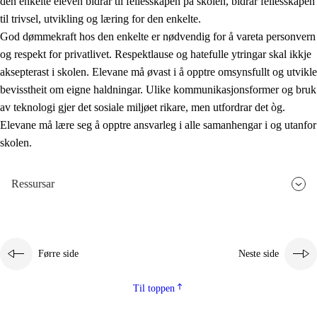
den enkelte eleven bidrar til fellesskapen på skolen, bidrar fellesskapen
til trivsel, utvikling og læring for den enkelte.
God dømmekraft hos den enkelte er nødvendig for å vareta personvern
og respekt for privatlivet. Respektlause og hatefulle ytringar skal ikkje
aksepterast i skolen. Elevane må øvast i å opptre omsynsfullt og utvikle
bevisstheit om eigne haldningar. Ulike kommunikasjonsformer og bruk
av teknologi gjer det sosiale miljøet rikare, men utfordrar det òg.
Elevane må lære seg å opptre ansvarleg i alle samanhengar i og utanfor
skolen.
Ressursar
Førre side
Neste side
Til toppen