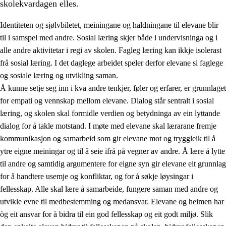
skolekvardagen elles.
Identiteten og sjølvbiletet, meiningane og haldningane til elevane blir
til i samspel med andre. Sosial læring skjer både i undervisninga og i
alle andre aktivitetar i regi av skolen. Fagleg læring kan ikkje isolerast
frå sosial læring. I det daglege arbeidet speler derfor elevane si faglege
2.
Prinsipp for læring, utvikling og danning
og sosiale læring og utvikling saman.
Å kunne setje seg inn i kva andre tenkjer, føler og erfarer, er grunnlaget
2.1
Sosial læring og utvikling
for empati og vennskap mellom elevane. Dialog står sentralt i sosial
2.2
Kompetanse i faga
læring, og skolen skal formidle verdien og betydninga av ein lyttande
dialog for å takle motstand. I møte med elevane skal lærarane fremje
2.3
Grunnleggjande ferdigheiter
kommunikasjon og samarbeid som gir elevane mot og tryggleik til å
2.4
Å lære å lære
ytre eigne meiningar og til å seie ifrå på vegner av andre. Å lære å lytte
til andre og samtidig argumentere for eigne syn gir elevane eit grunnlag
Tverrfaglege tema
for å handtere usemje og konfliktar, og for å søkje løysingar i
fellesskap. Alle skal lære å samarbeide, fungere saman med andre og
utvikle evne til medbestemming og medansvar. Elevane og heimen har
òg eit ansvar for å bidra til ein god fellesskap og eit godt miljø. Slik