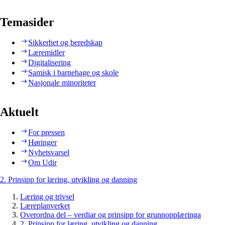
Temasider
Sikkerhet og beredskap
Læremidler
Digitalisering
Samisk i barnehage og skole
Nasjonale minoriteter
Aktuelt
For pressen
Høringer
Nyhetsvarsel
Om Udir
2. Prinsipp for læring, utvikling og danning
Læring og trivsel
Læreplanverket
Overordna del – verdiar og prinsipp for grunnopplæringa
2. Prinsipp for læring, utvikling og danning