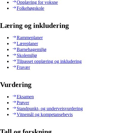
Opplæring for voksne
Folkehøgskole
Læring og inkludering
Rammeplaner
Læreplaner
Barnehagemiljø
Skolemiljø
Tilpasset opplæring og inkludering
Fravær
Vurdering
Eksamen
Prøver
Standpunkt- og underveisvurdering
Vitnemål og kompetansebevis
Tall og forskning