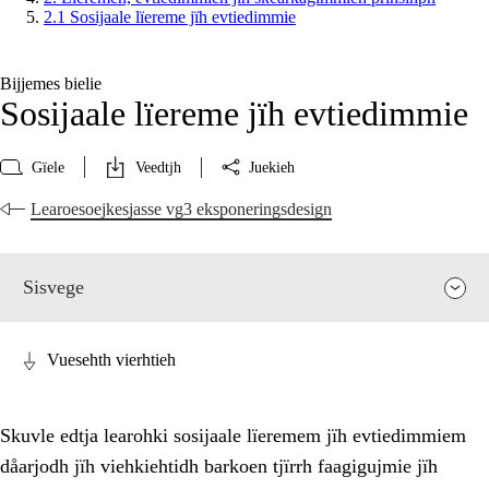
2.1 Sosijaale lïereme jïh evtiedimmie
Bijjemes bielie
Sosijaale lïereme jïh evtiedimmie
Gïele
Veedtjh
Juekieh
Learoesoejkesjasse vg3 eksponeringsdesign
Sisvege
Vuesehth vierhtieh
Skuvle edtja learohki sosijaale lïeremem jïh evtiedimmiem
dåarjodh jïh viehkiehtidh barkoen tjïrrh faagigujmie jïh