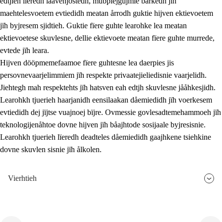
edtjieh lïeredh laavenjostedh, mubpiejgujmie barkedh jïh
maehtelesvoetem evtiedidh meatan årrodh guktie hijven ektievoetem
jïh byjresem sjidtieh. Guktie fïere guhte learohke lea meatan
ektievoetese skuvlesne, dellie ektievoete meatan fïere guhte murrede,
evtede jïh leara.
Hijven dööpmemefaamoe fïere guhtesne lea daerpies jis
persovnevaarjelimmiem jïh respekte privaatejieliedisnie vaarjelidh.
Jiehtegh mah respektehts jïh hatsven eah edtjh skuvlesne jååhkesjidh.
Learohkh tjuerieh haarjanidh eensilaakan dåemiedidh jïh voerkesem
evtiedidh dej jïjtse vuajnoej bïjre. Ovmessie govlesadtemehammoeh jïh
teknologijenåhtoe dovne hijven jïh båajhtode sosijaale byjresisnie.
Learohkh tjuerieh lïeredh deadteles dåemiedidh gaajhkene tsiehkine
dovne skuvlen sisnie jïh ålkolen.
Vierhtieh