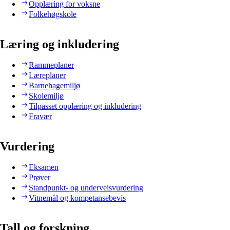
Opplæring for voksne
Folkehøgskole
Læring og inkludering
Rammeplaner
Læreplaner
Barnehagemiljø
Skolemiljø
Tilpasset opplæring og inkludering
Fravær
Vurdering
Eksamen
Prøver
Standpunkt- og underveisvurdering
Vitnemål og kompetansebevis
Tall og forskning