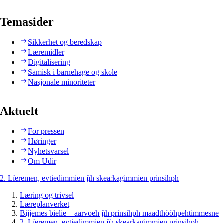
Temasider
Sikkerhet og beredskap
Læremidler
Digitalisering
Samisk i barnehage og skole
Nasjonale minoriteter
Aktuelt
For pressen
Høringer
Nyhetsvarsel
Om Udir
2. Lïeremen, evtiedimmien jïh skearkagimmien prinsihph
Læring og trivsel
Læreplanverket
Bijjemes bielie – aarvoeh jïh prinsihph maadthööhpehtimmesne
2. Lïeremen, evtiedimmien jïh skearkagimmien prinsihph