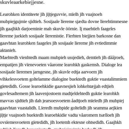
skuvleaarkebiejjesne.
Learohken identiteete jïh jïjtjeguvvie, mïelh jïh vuajnoeh
mubpiejgujmie sjidtieh. Sosijaale lïereme sjædta dovne lïerehtimmesne
jïh gaajhkh darjoeminie mah skuvle öörnie. Ij maehtieh faageles
lïereme juekieh sosijaale lïeremistie. Fïerhten biejjien barkosne dan
2.
Lïeremen, evtiedimmien jïh skearkagimmien prinsihph
gaavhtan learohken faageles jïh sosijaale lïereme jïh evtiedimmie
aktanieh.
2.1
Sosijaale lïereme jïh evtiedimmie
Maehtedh vïenhtedh maam mubpieh ussjedieh, demtieh jïh dååjroeh,
2.2
Maahtoe faagine
empatijen jïh vïenevoeten våarome learohkh gaskemsh. Dialoge lea
sosijaale lïeremen jarngesne, jïh skuvle edtja aarvoem jïh
2.3
Vihkeles tjiehpiesvoeth
vihkelesvoetem goltelamme dialogine buektedh guktie vuastalimmiem
2.4
Lïeredh lïeredh
gïetedidh. Gosse learoehkidie gaavnesjieh lohkehtæjjah edtjieh
govlesadtemem jïh laavenjostoem madtjeldehtedh guktie learohkh
Dåaresthfaageles teemah
mavvas sjidtieh jïh dah jearsoesvoetem åadtjoeh mïeledh jïh mubpiej
gaavhtan vuastalidh. Lïeredh mubpide goltelidh jïh seamma aejkien
jïjtje vuajnoeh buektedh learoehkidie vadta våaromem tsælloeh jïh
ovsïemesvoetem gïetedidh, jïh loetemh ektesne ohtsedidh. Gaajhkh