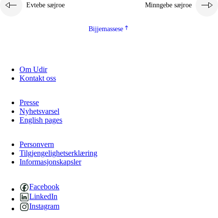
Evtebe sæjroe
Minngebe sæjroe
Bijjemassese
Om Udir
Kontakt oss
Presse
Nyhetsvarsel
English pages
Personvern
Tilgjengelighetserklæring
Informasjonskapsler
Facebook
LinkedIn
Instagram