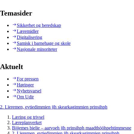
Temasider
Sikkerhet og beredskap
Læremidler
Digitalisering
Samisk i barnehage og skole
Nasjonale minoriteter
Aktuelt
For pressen
Høringer
Nyhetsvarsel
Om Udir
2. Lïeremen, evtiedimmien jïh skearkagimmien prinsihph
Læring og trivsel
Læreplanverket
Bijjemes bielie – aarvoeh jïh prinsihph maadthööhpehtimmesne
2. Lïeremen, evtiedimmien jïh skearkagimmien prinsihph