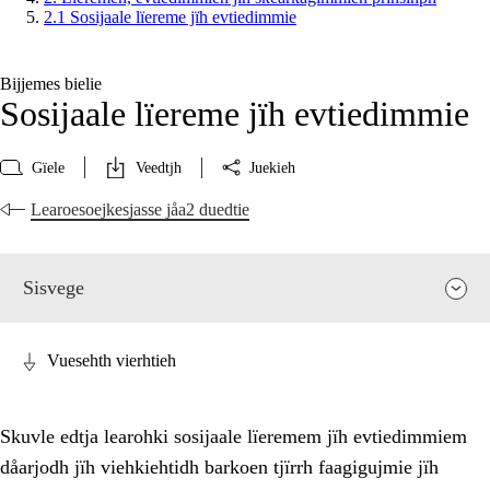
2.1 Sosijaale lïereme jïh evtiedimmie
Bijjemes bielie
Sosijaale lïereme jïh evtiedimmie
Gïele
Veedtjh
Juekieh
Learoesoejkesjasse jåa2 duedtie
Sisvege
Vuesehth vierhtieh
Skuvle edtja learohki sosijaale lïeremem jïh evtiedimmiem
dåarjodh jïh viehkiehtidh barkoen tjïrrh faagigujmie jïh