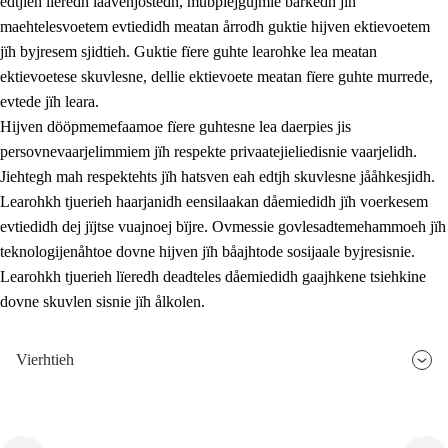
edtjieh lïeredh laavenjostedh, mubpiejgujmie barkedh jïh
maehtelesvoetem evtiedidh meatan årrodh guktie hijven ektievoetem
jïh byjresem sjidtieh. Guktie fïere guhte learohke lea meatan
ektievoetese skuvlesne, dellie ektievoete meatan fïere guhte murrede,
evtede jïh leara.
Hijven dööpmemefaamoe fïere guhtesne lea daerpies jis
persovnevaarjelimmiem jïh respekte privaatejieliedisnie vaarjelidh.
Jiehtegh mah respektehts jïh hatsven eah edtjh skuvlesne jååhkesjidh.
Learohkh tjuerieh haarjanidh eensilaakan dåemiedidh jïh voerkesem
evtiedidh dej jïjtse vuajnoej bïjre. Ovmessie govlesadtemehammoeh jïh
teknologijenåhtoe dovne hijven jïh båajhtode sosijaale byjresisnie.
Learohkh tjuerieh lïeredh deadteles dåemiedidh gaajhkene tsiehkine
dovne skuvlen sisnie jïh ålkolen.
Vierhtieh