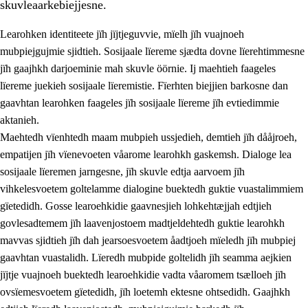
skuvleaarkebiejjesne.
Learohken identiteete jïh jïjtjeguvvie, mïelh jïh vuajnoeh
mubpiejgujmie sjidtieh. Sosijaale lïereme sjædta dovne lïerehtimmesne
jïh gaajhkh darjoeminie mah skuvle öörnie. Ij maehtieh faageles
lïereme juekieh sosijaale lïeremistie. Fïerhten biejjien barkosne dan
2.
Lïeremen, evtiedimmien jïh skearkagimmien prinsihph
gaavhtan learohken faageles jïh sosijaale lïereme jïh evtiedimmie
aktanieh.
2.1
Sosijaale lïereme jïh evtiedimmie
Maehtedh vïenhtedh maam mubpieh ussjedieh, demtieh jïh dååjroeh,
2.2
Maahtoe faagine
empatijen jïh vïenevoeten våarome learohkh gaskemsh. Dialoge lea
sosijaale lïeremen jarngesne, jïh skuvle edtja aarvoem jïh
2.3
Vihkeles tjiehpiesvoeth
vihkelesvoetem goltelamme dialogine buektedh guktie vuastalimmiem
2.4
Lïeredh lïeredh
gïetedidh. Gosse learoehkidie gaavnesjieh lohkehtæjjah edtjieh
govlesadtemem jïh laavenjostoem madtjeldehtedh guktie learohkh
Dåaresthfaageles teemah
mavvas sjidtieh jïh dah jearsoesvoetem åadtjoeh mïeledh jïh mubpiej
gaavhtan vuastalidh. Lïeredh mubpide goltelidh jïh seamma aejkien
jïjtje vuajnoeh buektedh learoehkidie vadta våaromem tsælloeh jïh
ovsïemesvoetem gïetedidh, jïh loetemh ektesne ohtsedidh. Gaajhkh