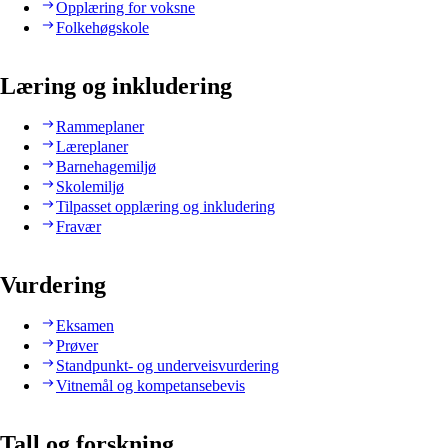
Opplæring for voksne
Folkehøgskole
Læring og inkludering
Rammeplaner
Læreplaner
Barnehagemiljø
Skolemiljø
Tilpasset opplæring og inkludering
Fravær
Vurdering
Eksamen
Prøver
Standpunkt- og underveisvurdering
Vitnemål og kompetansebevis
Tall og forskning