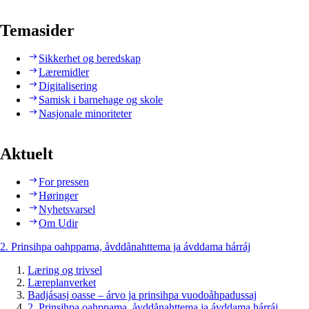
Temasider
Sikkerhet og beredskap
Læremidler
Digitalisering
Samisk i barnehage og skole
Nasjonale minoriteter
Aktuelt
For pressen
Høringer
Nyhetsvarsel
Om Udir
2. Prinsihpa oahppama, åvddånahttema ja ávddama hárráj
Læring og trivsel
Læreplanverket
Badjásasj oasse – árvo ja prinsihpa vuodoåhpadussaj
2. Prinsihpa oahppama, åvddånahttema ja ávddama hárráj