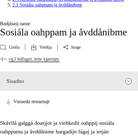
2.1 Sosiála oahppam ja åvddånibme
Badjásasj oasse
Sosiála oahppam ja åvddånibme
Giella
Viedtja
Juoge
vg3 bilfaget, lette kjøretøy
Sisadno
Vuoseda ressursajt
Skåvllå galggá doarjjot ja viehkedit oahppij sosiála
oahppama ja åvddånime bargadijn fágaj ja ietján