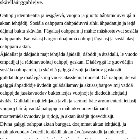
skåvllåárggabiejve.
Oahppij identitiehtta ja iesjgåvvå, vuojno ja guotto hábbmiduvvi gå li
aktan iehtjádij. Sosiála oahppam dáhpáduvvá sihki åhpadattijn ja ietjá
dåjmaj baktu skåvlån. Fágalasj oahppam ij máhte måskostuvvat sosiála
oahppamis. Bæjválasj bargon doajmmá oahppij fágalasj ja sosiálalasj
2.
Prinsihpa oahppama, åvddånahttema ja ávddama hárráj
oahppam aktan.
Ájádallat ja dádjadit majt iehtjáda ájádalli, dåbddi ja åtsådalli, le vuodo
2.1
Sosiála oahppam ja åvddånibme
empatijjaj ja ráddnavuohtaj oahppij gaskan. Dialåvggå le guovdátjin
2.2
Máhtudahka fágáj hárráj
sosiála oahppamin, ja skåvllå galggá árvojt ja dárbov gaskostit
gulldaliddje dialåvgås mij vuosstalasstemijt duostot. Gå oahppij dejvat
2.3
Vuodulasj tjehpudagá
galggá åhpadiddje åvdedit guládallamav ja aktisasjbargov mij vaddá
2.4
Oahppat oahppat
oahppijda jasskavuodav buktet ietjas vuojnojt ja diededit iehtjádij
åvdås. Gulldalit majt iehtjáda javlli ja sæmmi bále argumenterit ietjasij
Doaresfágalasj tiemá
vuojnoj hárráj vaddá oahppijda máhtukvuodav dåmadit
moattemielakvuodav ja rijdojt, ja aktan åtsåtjit tjoavddusijt.
Divna galggi oahppat aktan barggat, doajmmat aktan iehtjádij, ja
máhtukvuodav åvdedit iehtjádij aktan åvdåsvásstedit ja mierredit.