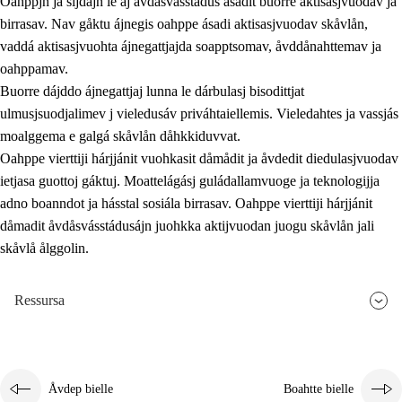
Oahppjn ja sijdajn le aj åvdåsvásstádus ásadit buorre aktisasjvuodav ja
birrasav. Nav gåktu ájnegis oahppe ásadi aktisasjvuodav skåvlån,
vaddá aktisasjvuohta ájnegattjajda soapptsomav, åvddånahttemav ja
oahppamav.
Buorre dájddo ájnegattjaj lunna le dárbulasj bisodittjat
ulmusjsuodjalimev j vieledusáv priváhtaiellemis. Vieledahtes ja vassjás
moalggema e galgá skåvlån dåhkkiduvvat.
Oahppe vierttiji hárjjánit vuohkasit dåmådit ja åvdedit diedulasjvuodav
ietjasa guottoj gáktuj. Moattelágásj guládallamvuoge ja teknologijja
adno boanndot ja hásstal sosiála birrasav. Oahppe vierttiji hárjjánit
dåmadit åvdåsvásstádusájn juohkka aktijvuodan juogu skåvlån jali
skåvlå ålggolin.
Ressursa
Åvdep bielle
Boahtte bielle