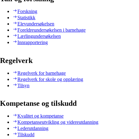
Forskning
Statistikk
Elevundersøkelsen
Foreldreundersøkelsen i barnehage
Lærlingundersøkelsen
Innrapportering
Regelverk
Regelverk for barnehage
Regelverk for skole og opplæring
Tilsyn
Kompetanse og tilskudd
Kvalitet og kompetanse
Kompetanseutvikling og videreutdanning
Lederutdanning
Tilskudd