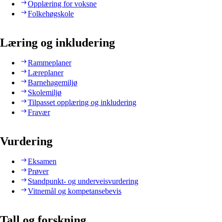
Opplæring for voksne
Folkehøgskole
Læring og inkludering
Rammeplaner
Læreplaner
Barnehagemiljø
Skolemiljø
Tilpasset opplæring og inkludering
Fravær
Vurdering
Eksamen
Prøver
Standpunkt- og underveisvurdering
Vitnemål og kompetansebevis
Tall og forskning