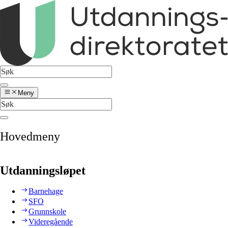
Meny
Hovedmeny
Utdanningsløpet
Barnehage
SFO
Grunnskole
Videregående