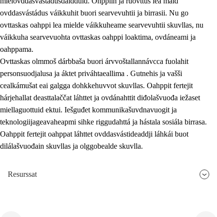
mielovddasvástádusdáidduid. Ohppiin ja ruovttus lea maid
ovddasvástádus váikkuhit buori searvevuhtii ja birrasii. Nu go
ovttaskas oahppi lea mielde váikkuheame searvevuhtii skuvllas, nu
váikkuha searvevuohta ovttaskas oahppi loaktima, ovdáneami ja
oahppama.
Ovttaskas olmmoš dárbbaša buori árvvoštallannávcca fuolahit
personsuodjalusa ja áktet priváhtaeallima . Gutnehis ja vašši
cealkámušat eai galgga dohkkehuvvot skuvllas. Oahppit fertejit
hárjehallat deasttalaččat láhttet ja ovdánahttit diđolašvuođa iežaset
miellaguottuid ektui. Iešguđet kommunikašuvdnavuogit ja
teknologiijageavaheapmi sihke riggudahttá ja hástala sosiála birrasa.
Oahppit fertejit oahppat láhttet ovddasvástideaddji láhkái buot
dilálašvuođain skuvllas ja olggobealde skuvlla.
Resurssat