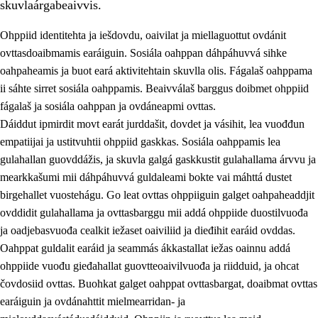
skuvlaárgabeaivvis.
Ohppiid identitehta ja iešdovdu, oaivilat ja miellaguottut ovdánit
ovttasdoaibmamis earáiguin. Sosiála oahppan dáhpáhuvvá sihke
oahpaheamis ja buot eará aktivitehtain skuvlla olis. Fágalaš oahppama
ii sáhte sirret sosiála oahppamis. Beaivválaš barggus doibmet ohppiid
2.
Oahppama prinsihpat, ovdáneapmi ja oahppahábmen
fágalaš ja sosiála oahppan ja ovdáneapmi ovttas.
Dáiddut ipmirdit movt earát jurddašit, dovdet ja vásihit, lea vuođđun
2.1
Sosiála oahppan ja ovdáneapmi
empatiijai ja ustitvuhtii ohppiid gaskkas. Sosiála oahppamis lea
2.2
Gealbu fágain
gulahallan guovddážis, ja skuvla galgá gaskkustit gulahallama árvvu ja
mearkkašumi mii dáhpáhuvvá guldaleami bokte vai máhttá dustet
2.3
Vuođđogálggat
birgehallet vuostehágu. Go leat ovttas ohppiiguin galget oahpaheaddjit
2.4
Oahppat oahppat
ovddidit gulahallama ja ovttasbarggu mii addá ohppiide duostilvuođa
ja oadjebasvuođa cealkit iežaset oaiviliid ja dieđihit earáid ovddas.
Fágaidrasttideaddji fáttát
Oahppat guldalit earáid ja seammás ákkastallat iežas oainnu addá
ohppiide vuođu gieđahallat guovtteoaivilvuođa ja riidduid, ja ohcat
čovdosiid ovttas. Buohkat galget oahppat ovttasbargat, doaibmat ovttas
earáiguin ja ovdánahttit mielmearridan- ja