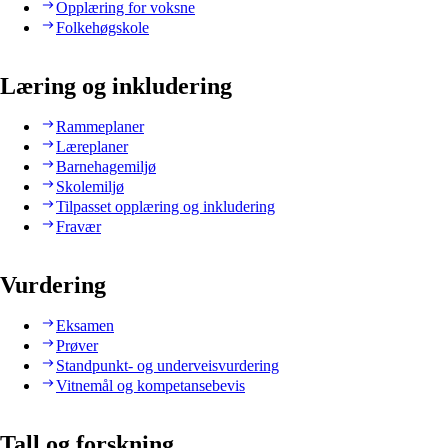
Opplæring for voksne
Folkehøgskole
Læring og inkludering
Rammeplaner
Læreplaner
Barnehagemiljø
Skolemiljø
Tilpasset opplæring og inkludering
Fravær
Vurdering
Eksamen
Prøver
Standpunkt- og underveisvurdering
Vitnemål og kompetansebevis
Tall og forskning