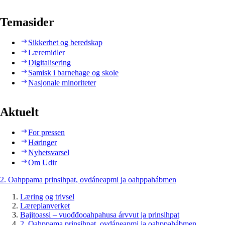
Temasider
Sikkerhet og beredskap
Læremidler
Digitalisering
Samisk i barnehage og skole
Nasjonale minoriteter
Aktuelt
For pressen
Høringer
Nyhetsvarsel
Om Udir
2. Oahppama prinsihpat, ovdáneapmi ja oahppahábmen
Læring og trivsel
Læreplanverket
Bajitoassi – vuođđooahpahusa árvvut ja prinsihpat
2. Oahppama prinsihpat, ovdáneapmi ja oahppahábmen