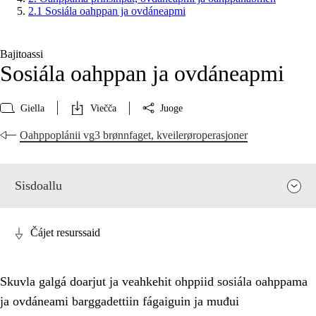
2.1 Sosiála oahppan ja ovdáneapmi
Bajitoassi
Sosiála oahppan ja ovdáneapmi
Giella
Viečča
Juoge
Oahppoplánii vg3 brønnfaget, kveilerøroperasjoner
Sisdoallu
Čájet resurssaid
Skuvla galgá doarjut ja veahkehit ohppiid sosiála oahppama
ja ovdáneami barggadettiin fágaiguin ja muđui