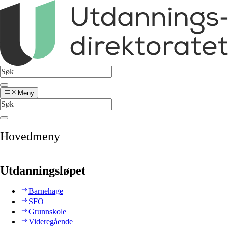
Meny
Hovedmeny
Utdanningsløpet
Barnehage
SFO
Grunnskole
Videregående