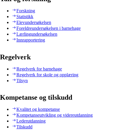
Forskning
Statistikk
Elevundersøkelsen
Foreldreundersøkelsen i barnehage
Lærlingundersøkelsen
Innrapportering
Regelverk
Regelverk for barnehage
Regelverk for skole og opplæring
Tilsyn
Kompetanse og tilskudd
Kvalitet og kompetanse
Kompetanseutvikling og videreutdanning
Lederutdanning
Tilskudd