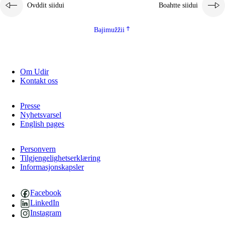
Ovddit siidui
Boahtte siidui
Bajimužžii
Om Udir
Kontakt oss
Presse
Nyhetsvarsel
English pages
Personvern
Tilgjengelighetserklæring
Informasjonskapsler
Facebook
LinkedIn
Instagram