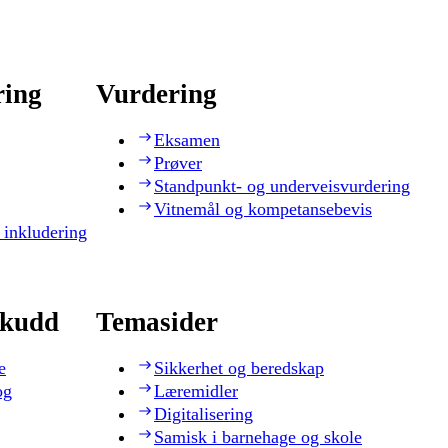
ring
Vurdering
Eksamen
Prøver
Standpunkt- og underveisvurdering
Vitnemål og kompetansebevis
 inkludering
skudd
Temasider
e
Sikkerhet og beredskap
og
Læremidler
Digitalisering
Samisk i barnehage og skole