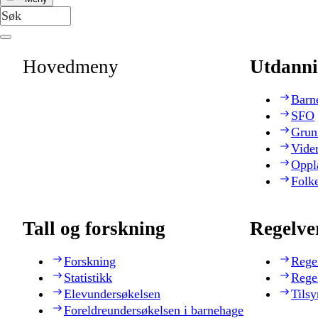
Hovedmeny
Utdanni
Barn
SFO
Grun
Vide
Oppl
Folk
Tall og forskning
Regelve
Forskning
Rege
Statistikk
Rege
Elevundersøkelsen
Tilsy
Foreldreundersøkelsen i barnehage