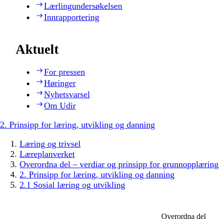
Lærlingundersøkelsen
Innrapportering
Aktuelt
For pressen
Høringer
Nyhetsvarsel
Om Udir
2. Prinsipp for læring, utvikling og danning
Læring og trivsel
Læreplanverket
Overordna del – verdiar og prinsipp for grunnopplæring
2. Prinsipp for læring, utvikling og danning
2.1 Sosial læring og utvikling
Overordna del