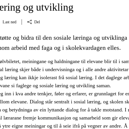
æring og utvikling
Last ned
Del
tøtte og bidra til den sosiale læringa og utviklinga 
nom arbeid med faga og i skolekvardagen elles.
jølvbiletet, meiningane og haldningane til elevane blir til i sa
l læring skjer både i undervisninga og i alle andre aktivitetar 
g læring kan ikkje isolerast frå sosial læring. I det daglege ar
evane si faglege og sosiale læring og utvikling saman.
g inn i kva andre tenkjer, føler og erfarer, er grunnlaget for 
om elevane. Dialog står sentralt i sosial læring, og skolen sk
 og betydninga av ein lyttande dialog for å takle motstand. I
l lærarane fremje kommunikasjon og samarbeid som gir elev
 å ytre eigne meiningar og til å seie ifrå på vegner av andre. Å