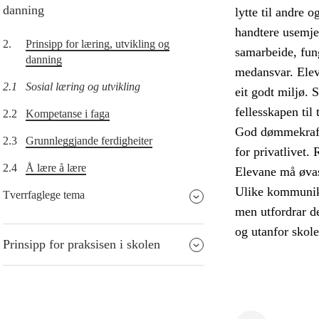
danning
lytte til andre 
handtere usemje 
2.
Prinsipp for læring, utvikling og
samarbeide, fun
danning
medansvar. Eleva
2.1
Sosial læring og utvikling
eit godt miljø. 
fellesskapen til 
2.2
Kompetanse i faga
God dømmekraft 
2.3
Grunnleggjande ferdigheiter
for privatlivet.
2.4
Å lære å lære
Elevane må øvast
Ulike kommunika
Tverrfaglege tema
men utfordrar de
og utanfor skole
Prinsipp for praksisen i skolen