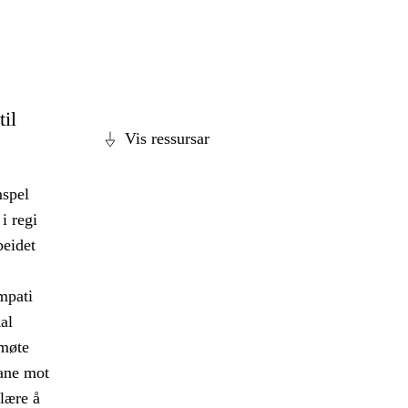
til
Vis ressursar
mspel
i regi
beidet
empati
al
 møte
ane mot
 lære å