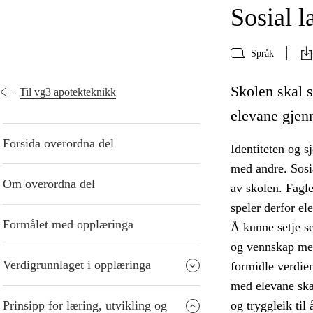
Sosial l
Språk
Skolen skal s
Til vg3 apotekteknikk
elevane gjen
Forsida overordna del
Identiteten og s
med andre. Sosia
Om overordna del
av skolen. Fagle
speler derfor el
Formålet med opplæringa
Å kunne setje se
og vennskap mell
Verdigrunnlaget i opplæringa
formidle verdien
med elevane ska
Prinsipp for læring, utvikling og
og tryggleik til