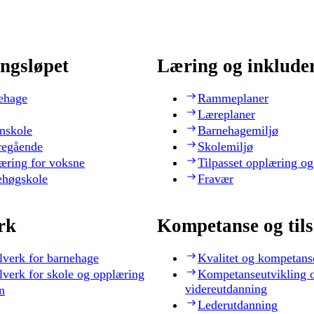
ngsløpet
Læring og inklude
ehage
Rammeplaner
Læreplaner
nskole
Barnehagemiljø
regående
Skolemiljø
æring for voksne
Tilpasset opplæring og
ehøgskole
Fravær
rk
Kompetanse og til
lverk for barnehage
Kvalitet og kompetans
lverk for skole og opplæring
Kompetanseutvikling 
videreutdanning
n
Lederutdanning