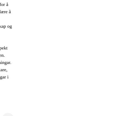
for å
lære å
skap og
pekt
en.
ingar.
are,
gar i