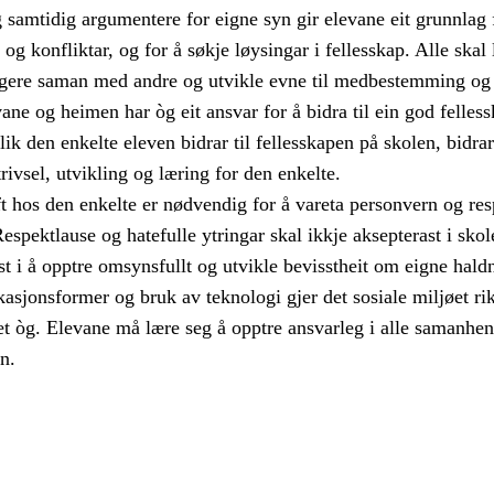
og samtidig argumentere for eigne syn gir elevane eit grunnlag 
og konfliktar, og for å søkje løysingar i fellesskap. Alle skal 
gere saman med andre og utvikle evne til medbestemming og
ne og heimen har òg eit ansvar for å bidra til ein god felles
Slik den enkelte eleven bidrar til fellesskapen på skolen, bidrar
trivsel, utvikling og læring for den enkelte.
hos den enkelte er nødvendig for å vareta personvern og res
 Respektlause og hatefulle ytringar skal ikkje aksepterast i skol
 i å opptre omsynsfullt og utvikle bevisstheit om eigne haldn
sjonsformer og bruk av teknologi gjer det sosiale miljøet rik
t òg. Elevane må lære seg å opptre ansvarleg i alle samanhen
n.