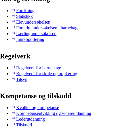
Forskning
Statistikk
Elevundersøkelsen
Foreldreundersøkelsen i barnehage
Lærlingundersøkelsen
Innrapportering
Regelverk
Regelverk for barnehage
Regelverk for skole og opplæring
Tilsyn
Kompetanse og tilskudd
Kvalitet og kompetanse
Kompetanseutvikling og videreutdanning
Lederutdanning
Tilskudd