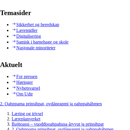
Temasider
Sikkerhet og beredskap
Læremidler
Digitalisering
Samisk i barnehage og skole
Nasjonale minoriteter
Aktuelt
For pressen
Høringer
Nyhetsvarsel
Om Udir
2. Oahppama prinsihpat, ovdáneapmi ja oahppahábmen
Læring og trivsel
Læreplanverket
Bajitoassi – vuođđooahpahusa árvvut ja prinsihpat
2. Oahppama prinsihpat, ovdáneapmi ja oahppahábmen