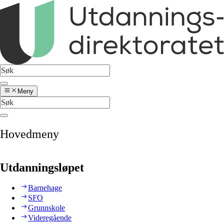
Meny
Hovedmeny
Utdanningsløpet
Barnehage
SFO
Grunnskole
Videregående