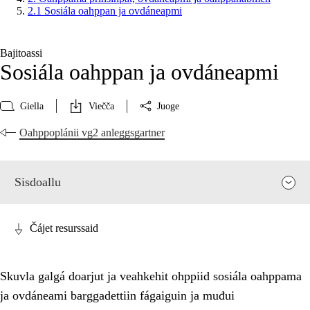
2.1 Sosiála oahppan ja ovdáneapmi
Bajitoassi
Sosiála oahppan ja ovdáneapmi
Giella
Viečča
Juoge
Oahppoplánii vg2 anleggsgartner
Sisdoallu
Čájet resurssaid
Skuvla galgá doarjut ja veahkehit ohppiid sosiála oahppama
ja ovdáneami barggadettiin fágaiguin ja muđui