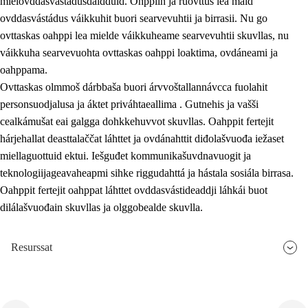
mielovddasvástádusdáidduid. Ohppiin ja ruovttus lea maid
ovddasvástádus váikkuhit buori searvevuhtii ja birrasii. Nu go
ovttaskas oahppi lea mielde váikkuheame searvevuhtii skuvllas, nu
váikkuha searvevuohta ovttaskas oahppi loaktima, ovdáneami ja
oahppama.
Ovttaskas olmmoš dárbbaša buori árvvoštallannávcca fuolahit
personsuodjalusa ja áktet priváhtaeallima . Gutnehis ja vašši
cealkámušat eai galgga dohkkehuvvot skuvllas. Oahppit fertejit
hárjehallat deasttalaččat láhttet ja ovdánahttit diđolašvuođa iežaset
miellaguottuid ektui. Iešguđet kommunikašuvdnavuogit ja
teknologiijageavaheapmi sihke riggudahttá ja hástala sosiála birrasa.
Oahppit fertejit oahppat láhttet ovddasvástideaddji láhkái buot
dilálašvuođain skuvllas ja olggobealde skuvlla.
Resurssat