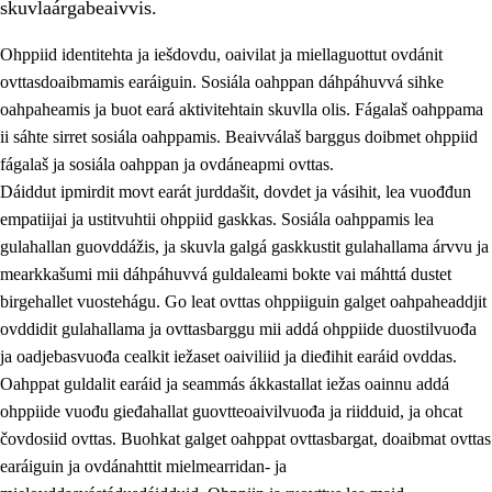
skuvlaárgabeaivvis.
Ohppiid identitehta ja iešdovdu, oaivilat ja miellaguottut ovdánit
ovttasdoaibmamis earáiguin. Sosiála oahppan dáhpáhuvvá sihke
oahpaheamis ja buot eará aktivitehtain skuvlla olis. Fágalaš oahppama
ii sáhte sirret sosiála oahppamis. Beaivválaš barggus doibmet ohppiid
2.
Oahppama prinsihpat, ovdáneapmi ja oahppahábmen
fágalaš ja sosiála oahppan ja ovdáneapmi ovttas.
Dáiddut ipmirdit movt earát jurddašit, dovdet ja vásihit, lea vuođđun
2.1
Sosiála oahppan ja ovdáneapmi
empatiijai ja ustitvuhtii ohppiid gaskkas. Sosiála oahppamis lea
2.2
Gealbu fágain
gulahallan guovddážis, ja skuvla galgá gaskkustit gulahallama árvvu ja
mearkkašumi mii dáhpáhuvvá guldaleami bokte vai máhttá dustet
2.3
Vuođđogálggat
birgehallet vuostehágu. Go leat ovttas ohppiiguin galget oahpaheaddjit
2.4
Oahppat oahppat
ovddidit gulahallama ja ovttasbarggu mii addá ohppiide duostilvuođa
ja oadjebasvuođa cealkit iežaset oaiviliid ja dieđihit earáid ovddas.
Fágaidrasttideaddji fáttát
Oahppat guldalit earáid ja seammás ákkastallat iežas oainnu addá
ohppiide vuođu gieđahallat guovtteoaivilvuođa ja riidduid, ja ohcat
čovdosiid ovttas. Buohkat galget oahppat ovttasbargat, doaibmat ovttas
earáiguin ja ovdánahttit mielmearridan- ja