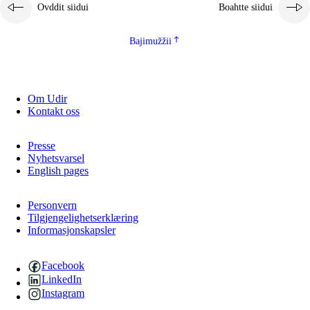
Ovddit siidui
Boahtte siidui
Bajimužžii
Om Udir
Kontakt oss
Presse
Nyhetsvarsel
English pages
Personvern
Tilgjengelighetserklæring
Informasjonskapsler
Facebook
LinkedIn
Instagram