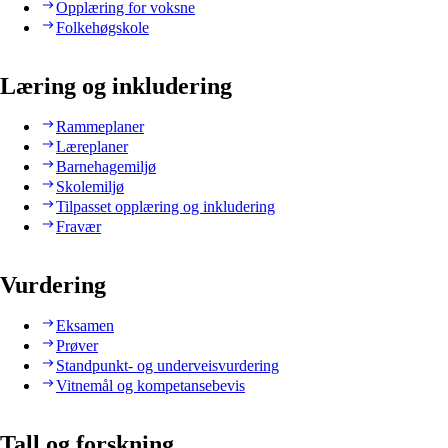
Opplæring for voksne
Folkehøgskole
Læring og inkludering
Rammeplaner
Læreplaner
Barnehagemiljø
Skolemiljø
Tilpasset opplæring og inkludering
Fravær
Vurdering
Eksamen
Prøver
Standpunkt- og underveisvurdering
Vitnemål og kompetansebevis
Tall og forskning