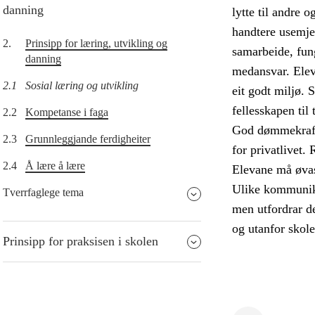
danning
lytte til andre 
handtere usemje 
2.
Prinsipp for læring, utvikling og
samarbeide, fun
danning
medansvar. Eleva
2.1
Sosial læring og utvikling
eit godt miljø. 
fellesskapen til 
2.2
Kompetanse i faga
God dømmekraft 
2.3
Grunnleggjande ferdigheiter
for privatlivet.
2.4
Å lære å lære
Elevane må øvast
Ulike kommunika
Tverrfaglege tema
men utfordrar de
og utanfor skole
Prinsipp for praksisen i skolen