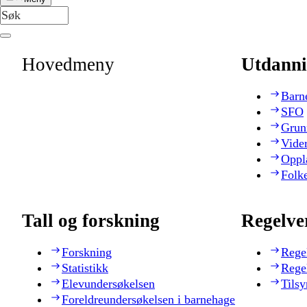
Hovedmeny
Utdanni
Barn
SFO
Grun
Vide
Oppl
Folk
Tall og forskning
Regelve
Forskning
Rege
Statistikk
Rege
Elevundersøkelsen
Tilsy
Foreldreundersøkelsen i barnehage