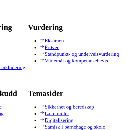
ring
Vurdering
Eksamen
Prøver
Standpunkt- og underveisvurdering
Vitnemål og kompetansebevis
 inkludering
skudd
Temasider
e
Sikkerhet og beredskap
og
Læremidler
Digitalisering
Samisk i barnehage og skole