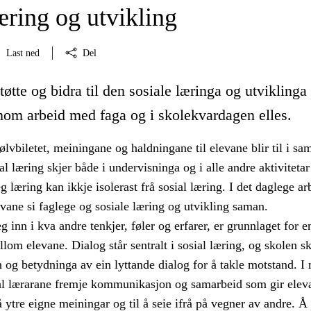
æring og utvikling
Last ned
Del
tøtte og bidra til den sosiale læringa og utviklinga 
nom arbeid med faga og i skolekvardagen elles.
jølvbiletet, meiningane og haldningane til elevane blir til i sa
l læring skjer både i undervisninga og i alle andre aktivitetar 
g læring kan ikkje isolerast frå sosial læring. I det daglege ar
evane si faglege og sosiale læring og utvikling saman.
g inn i kva andre tenkjer, føler og erfarer, er grunnlaget for 
om elevane. Dialog står sentralt i sosial læring, og skolen sk
 og betydninga av ein lyttande dialog for å takle motstand. I
l lærarane fremje kommunikasjon og samarbeid som gir elev
 å ytre eigne meiningar og til å seie ifrå på vegner av andre. Å