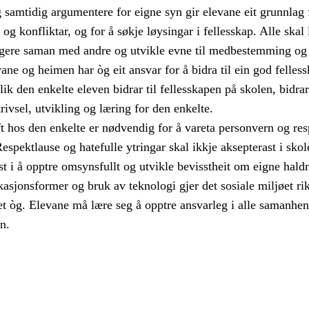
og samtidig argumentere for eigne syn gir elevane eit grunnlag 
og konfliktar, og for å søkje løysingar i fellesskap. Alle skal 
gere saman med andre og utvikle evne til medbestemming og
ne og heimen har òg eit ansvar for å bidra til ein god felles
Slik den enkelte eleven bidrar til fellesskapen på skolen, bidrar
trivsel, utvikling og læring for den enkelte.
hos den enkelte er nødvendig for å vareta personvern og res
 Respektlause og hatefulle ytringar skal ikkje aksepterast i skol
 i å opptre omsynsfullt og utvikle bevisstheit om eigne haldn
sjonsformer og bruk av teknologi gjer det sosiale miljøet rik
t òg. Elevane må lære seg å opptre ansvarleg i alle samanhen
n.