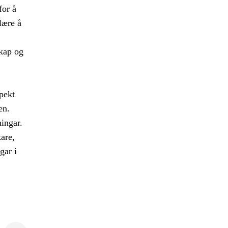
for å
lære å
skap og
pekt
en.
ingar.
are,
gar i