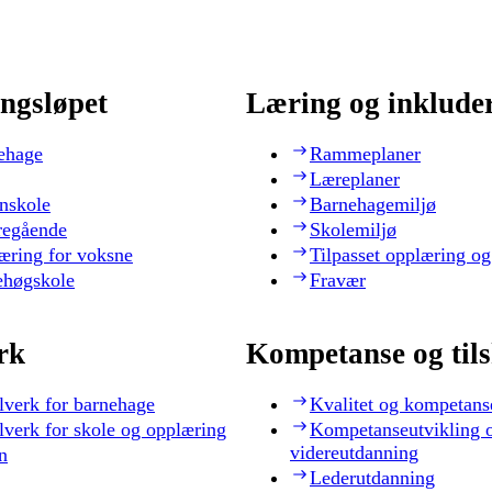
ngsløpet
Læring og inklude
ehage
Rammeplaner
Læreplaner
nskole
Barnehagemiljø
regående
Skolemiljø
æring for voksne
Tilpasset opplæring og
ehøgskole
Fravær
rk
Kompetanse og til
lverk for barnehage
Kvalitet og kompetans
lverk for skole og opplæring
Kompetanseutvikling 
videreutdanning
n
Lederutdanning