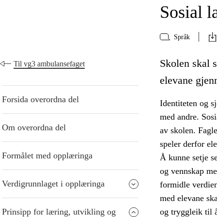
Sosial l
Språk
Skolen skal s
Til vg3 ambulansefaget
elevane gjen
Forsida overordna del
Identiteten og s
med andre. Sosia
Om overordna del
av skolen. Fagle
speler derfor el
Formålet med opplæringa
Å kunne setje se
og vennskap mell
Verdigrunnlaget i opplæringa
formidle verdien
med elevane ska
Prinsipp for læring, utvikling og
og tryggleik til