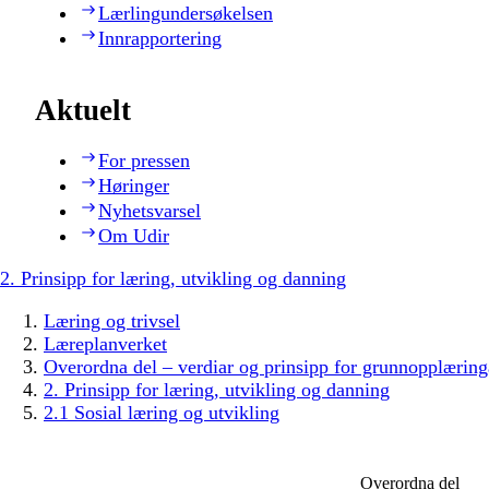
Lærlingundersøkelsen
Innrapportering
Aktuelt
For pressen
Høringer
Nyhetsvarsel
Om Udir
2. Prinsipp for læring, utvikling og danning
Læring og trivsel
Læreplanverket
Overordna del – verdiar og prinsipp for grunnopplæring
2. Prinsipp for læring, utvikling og danning
2.1 Sosial læring og utvikling
Overordna del