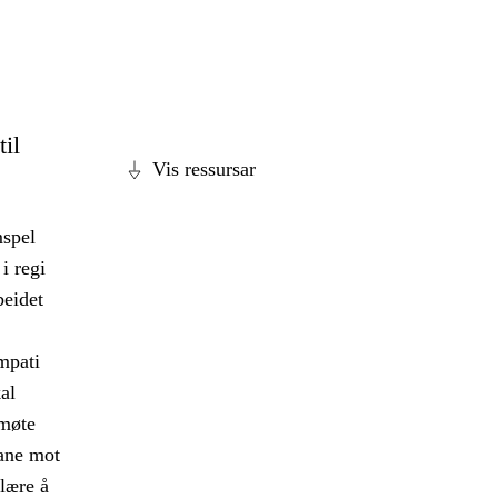
til
Vis ressursar
mspel
i regi
beidet
empati
al
 møte
ane mot
 lære å