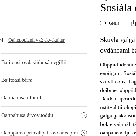
Sosiála
Giella
Skuvla galgá
Oahppoplánii vg2 akvakultur
ovdáneami ba
Bajitoasi ovdasiidu sámegillii
Ohppiid identite
earáiguin. Sosi
Bajitoasi birra
skuvlla olis. Fá
doibmet ohppiid
Oahpahusa ulbmil
Dáiddut ipmirdit
ustitvuhtii ohpp
Oahpahusa árvovuođđu
galgá gaskkusti
bokte vai máhttá
Oahppama prinsihpat, ovdáneapmi
oahpaheaddjit o