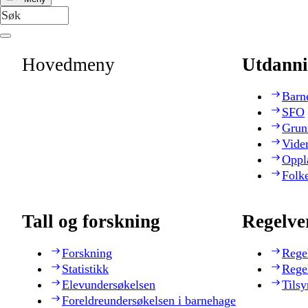
Hovedmeny
Utdanni
Barn
SFO
Grun
Vide
Oppl
Folk
Tall og forskning
Regelve
Forskning
Rege
Statistikk
Rege
Elevundersøkelsen
Tilsy
Foreldreundersøkelsen i barnehage