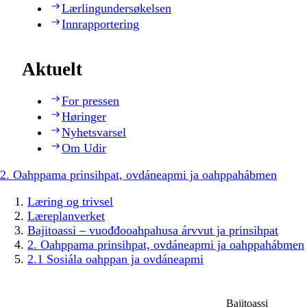
Lærlingundersøkelsen
Innrapportering
Aktuelt
For pressen
Høringer
Nyhetsvarsel
Om Udir
2. Oahppama prinsihpat, ovdáneapmi ja oahppahábmen
Læring og trivsel
Læreplanverket
Bajitoassi – vuođđooahpahusa árvvut ja prinsihpat
2. Oahppama prinsihpat, ovdáneapmi ja oahppahábmen
2.1 Sosiála oahppan ja ovdáneapmi
Bajitoassi