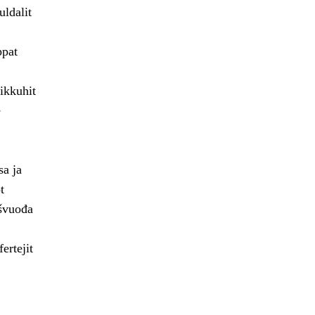
uldalit
ppat
ikkuhit
e
sa ja
t
ašvuođa
ertejit