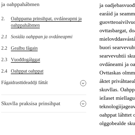
ja oahppahábmen
ja oadjebasvuođa
earáid ja seamm
2.
Oahppama prinsihpat, ovdáneapmi ja
guovtteoaivilvuo
oahppahábmen
ovttasbargat, do
2.1
Sosiála oahppan ja ovdáneapmi
mielovddasvástá
buori searvevuht
2.2
Gealbu fágain
searvevuhtii sk
2.3
Vuođđogálggat
ovdáneami ja o
2.4
Oahppat oahppat
Ovttaskas olmmo
áktet priváhtae
Fágaidrasttideaddji fáttát
skuvllas. Oahppi
iežaset miellag
Skuvlla praksisa prinsihpat
teknologiijageav
oahppat láhttet 
olggobealde sku