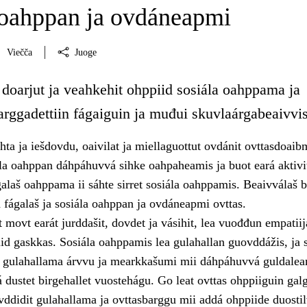
 oahppan ja ovdáneapmi
Viečča
Juoge
 doarjut ja veahkehit ohppiid sosiála oahppama ja
rggadettiin fágaiguin ja muđui skuvlaárgabeaivvis
hta ja iešdovdu, oaivilat ja miellaguottut ovdánit ovttasdoai
ála oahppan dáhpáhuvvá sihke oahpaheamis ja buot eará aktivi
galaš oahppama ii sáhte sirret sosiála oahppamis. Beaivválaš 
 fágalaš ja sosiála oahppan ja ovdáneapmi ovttas.
 movt earát jurddašit, dovdet ja vásihit, lea vuođđun empatiija
iid gaskkas. Sosiála oahppamis lea gulahallan guovddážis, ja 
t gulahallama árvvu ja mearkkašumi mii dáhpáhuvvá guldale
 dustet birgehallet vuostehágu. Go leat ovttas ohppiiguin gal
vddidit gulahallama ja ovttasbarggu mii addá ohppiide duosti