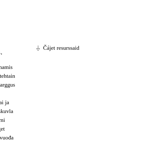
Čájet resurssaid
.
bmamis
tehtain
barggus
i ja
skuvla
ami
get
lvuođa