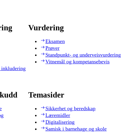
ring
Vurdering
Eksamen
Prøver
Standpunkt- og underveisvurdering
Vitnemål og kompetansebevis
 inkludering
skudd
Temasider
e
Sikkerhet og beredskap
og
Læremidler
Digitalisering
Samisk i barnehage og skole