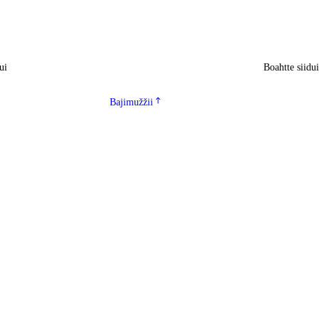
ui
Boahtte siidu
Bajimužžii