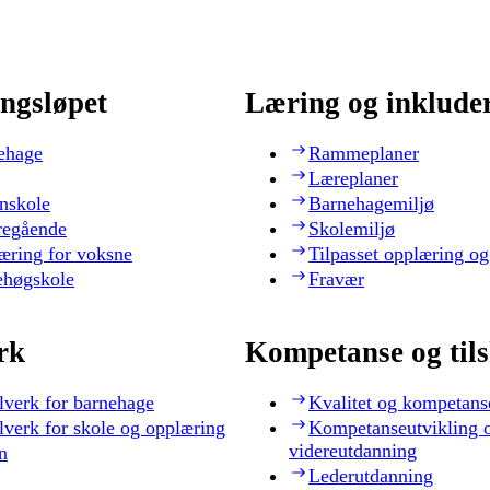
ngsløpet
Læring og inklude
ehage
Rammeplaner
Læreplaner
nskole
Barnehagemiljø
regående
Skolemiljø
æring for voksne
Tilpasset opplæring og
ehøgskole
Fravær
rk
Kompetanse og til
lverk for barnehage
Kvalitet og kompetans
lverk for skole og opplæring
Kompetanseutvikling 
videreutdanning
n
Lederutdanning