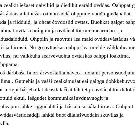
 cealkit iežaset oaiviliid ja dieđihit earáid ovddas. Oahppat g
ás ákkastallat iežas oainnu addá ohppiide vuođu gieđahallat
đa ja riidduid, ja ohcat čovdosiid ovttas. Buohkat galget oah
aibmat ovttas earáiguin ja ovdánahttit mielmearridan- ja
dusdáidduid. Ohppiin ja ruovttus lea maid ovddasvástádus vá
ii ja birrasii. Nu go ovttaskas oahppi lea mielde váikkuheam
uvllas, nu váikkuha searvevuohta ovttaskas oahppi loaktima,
ahppama.
š dárbbaša buori árvvoštallannávcca fuolahit personsuodjalu
allima . Gutnehis ja vašši cealkámušat eai galgga dohkkehuvvo
t fertejit hárjehallat deasttalaččat láhttet ja ovdánahttit diđol
uottuid ektui. Iešguđet kommunikašuvdnavuogit ja
aheapmi sihke riggudahttá ja hástala sosiála birrasa. Oahppit f
ovddasvástideaddji láhkái buot dilálašvuođain skuvllas ja
vlla.