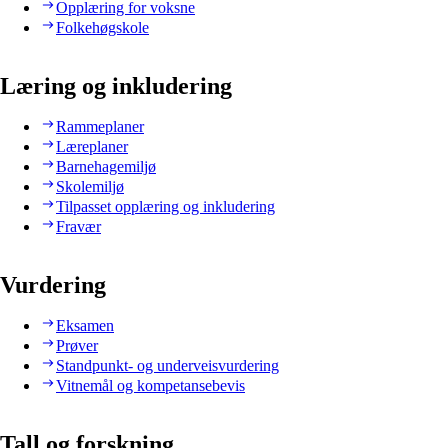
Opplæring for voksne
Folkehøgskole
Læring og inkludering
Rammeplaner
Læreplaner
Barnehagemiljø
Skolemiljø
Tilpasset opplæring og inkludering
Fravær
Vurdering
Eksamen
Prøver
Standpunkt- og underveisvurdering
Vitnemål og kompetansebevis
Tall og forskning