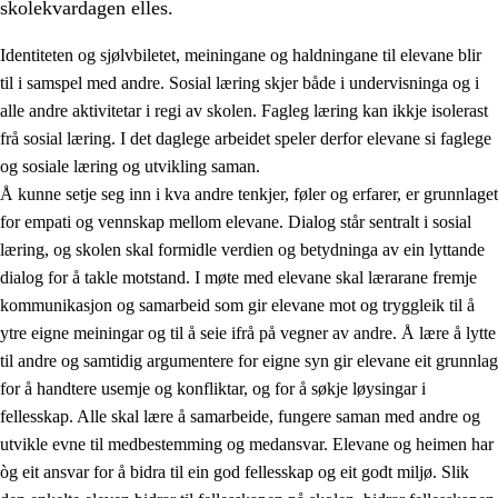
skolekvardagen elles.
Identiteten og sjølvbiletet, meiningane og haldningane til elevane blir
til i samspel med andre. Sosial læring skjer både i undervisninga og i
alle andre aktivitetar i regi av skolen. Fagleg læring kan ikkje isolerast
frå sosial læring. I det daglege arbeidet speler derfor elevane si faglege
2.
Prinsipp for læring, utvikling og danning
og sosiale læring og utvikling saman.
Å kunne setje seg inn i kva andre tenkjer, føler og erfarer, er grunnlaget
2.1
Sosial læring og utvikling
for empati og vennskap mellom elevane. Dialog står sentralt i sosial
2.2
Kompetanse i faga
læring, og skolen skal formidle verdien og betydninga av ein lyttande
dialog for å takle motstand. I møte med elevane skal lærarane fremje
2.3
Grunnleggjande ferdigheiter
kommunikasjon og samarbeid som gir elevane mot og tryggleik til å
2.4
Å lære å lære
ytre eigne meiningar og til å seie ifrå på vegner av andre. Å lære å lytte
til andre og samtidig argumentere for eigne syn gir elevane eit grunnlag
Tverrfaglege tema
for å handtere usemje og konfliktar, og for å søkje løysingar i
fellesskap. Alle skal lære å samarbeide, fungere saman med andre og
utvikle evne til medbestemming og medansvar. Elevane og heimen har
òg eit ansvar for å bidra til ein god fellesskap og eit godt miljø. Slik