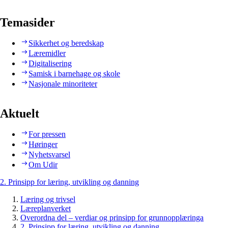
Temasider
Sikkerhet og beredskap
Læremidler
Digitalisering
Samisk i barnehage og skole
Nasjonale minoriteter
Aktuelt
For pressen
Høringer
Nyhetsvarsel
Om Udir
2. Prinsipp for læring, utvikling og danning
Læring og trivsel
Læreplanverket
Overordna del – verdiar og prinsipp for grunnopplæringa
2. Prinsipp for læring, utvikling og danning