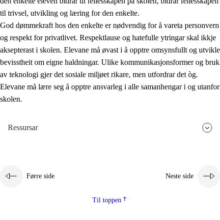
den enkelte eleven bidrar til fellesskapen på skolen, bidrar fellesskapen
til trivsel, utvikling og læring for den enkelte.
God dømmekraft hos den enkelte er nødvendig for å vareta personvern
og respekt for privatlivet. Respektlause og hatefulle ytringar skal ikkje
aksepterast i skolen. Elevane må øvast i å opptre omsynsfullt og utvikle
bevisstheit om eigne haldningar. Ulike kommunikasjonsformer og bruk
av teknologi gjer det sosiale miljøet rikare, men utfordrar det òg.
Elevane må lære seg å opptre ansvarleg i alle samanhengar i og utanfor
skolen.
Ressursar
Førre side
Neste side
Til toppen