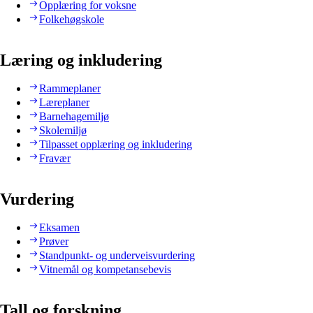
Opplæring for voksne
Folkehøgskole
Læring og inkludering
Rammeplaner
Læreplaner
Barnehagemiljø
Skolemiljø
Tilpasset opplæring og inkludering
Fravær
Vurdering
Eksamen
Prøver
Standpunkt- og underveisvurdering
Vitnemål og kompetansebevis
Tall og forskning