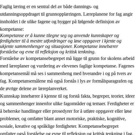
Faglig læring er en sentral del av både dannings- og
utdanningsoppdraget til grunnopplæringen. Læreplanene for fag angir
innholdet i de ulike fagene og bygger på følgende definisjon av
kompetanse:
Kompetanse er å kunne tilegne seg og anvende kunnskaper og
ferdigheter til å mestre utfordringer og løse oppgaver i kjente og
2.
Prinsipper for læring, utvikling og danning
ukjente sammenhenger og situasjoner. Kompetanse innebærer
forståelse og evne til refleksjon og kritisk tenkning.
2.1
Sosial læring og utvikling
Forståelse av kompetansebegrepet må ligge til grunn for skolens arbeid
med læreplaner og vurdering av elevenes faglige kompetanse. Fagenes
2.2
Kompetanse i fagene
kompetansemål må ses i sammenheng med hverandre i og på tvers av
2.3
Grunnleggende ferdigheter
fag. Kompetansemålene må også forstås i lys av formålsparagrafen og
de øvrige delene av læreplanverket.
2.4
Å lære å lære
Kunnskap innebærer å kjenne til og forstå fakta, begreper, teorier, ideer
Tverrfaglige temaer
og sammenhenger innenfor ulike fagområder og temaer. Ferdigheter er
å beherske handlinger eller prosedyrer for å utføre oppgaver eller løse
problemer, og omfatter blant annet motoriske, praktiske, kognitive,
sosiale, kreative og språklige ferdigheter. Kompetansebegrepet
omfatter også forståelse og evne til refleksjon og kritisk tenkning i fag,