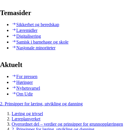
Temasider
Sikkerhet og beredskap
Læremidler
Digitalisering
Samisk i barnehage og skole
Nasjonale minoriteter
Aktuelt
For pressen
Høringer
Nyhetsvarsel
Om Udir
2. Prinsipper for læring, utvikling og danning
Læring og trivsel
Læreplanverket
Overordnet del – verdier og prinsipper for grunnopplæringen
2. Prinsipper for læring, utvikling og danning