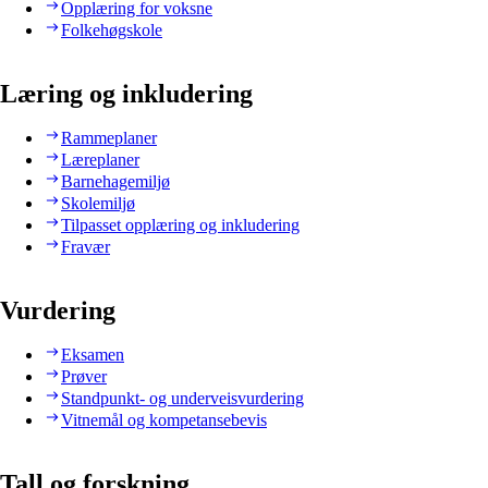
Opplæring for voksne
Folkehøgskole
Læring og inkludering
Rammeplaner
Læreplaner
Barnehagemiljø
Skolemiljø
Tilpasset opplæring og inkludering
Fravær
Vurdering
Eksamen
Prøver
Standpunkt- og underveisvurdering
Vitnemål og kompetansebevis
Tall og forskning