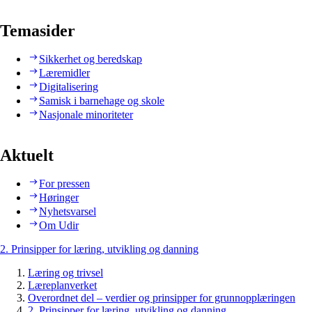
Temasider
Sikkerhet og beredskap
Læremidler
Digitalisering
Samisk i barnehage og skole
Nasjonale minoriteter
Aktuelt
For pressen
Høringer
Nyhetsvarsel
Om Udir
2. Prinsipper for læring, utvikling og danning
Læring og trivsel
Læreplanverket
Overordnet del – verdier og prinsipper for grunnopplæringen
2. Prinsipper for læring, utvikling og danning