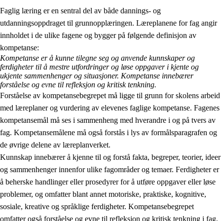
Faglig læring er en sentral del av både dannings- og
utdanningsoppdraget til grunnopplæringen. Læreplanene for fag angir
innholdet i de ulike fagene og bygger på følgende definisjon av
kompetanse:
Kompetanse er å kunne tilegne seg og anvende kunnskaper og
ferdigheter til å mestre utfordringer og løse oppgaver i kjente og
2.
Prinsipper for læring, utvikling og danning
ukjente sammenhenger og situasjoner. Kompetanse innebærer
forståelse og evne til refleksjon og kritisk tenkning.
2.1
Sosial læring og utvikling
Forståelse av kompetansebegrepet må ligge til grunn for skolens arbeid
med læreplaner og vurdering av elevenes faglige kompetanse. Fagenes
2.2
Kompetanse i fagene
kompetansemål må ses i sammenheng med hverandre i og på tvers av
2.3
Grunnleggende ferdigheter
fag. Kompetansemålene må også forstås i lys av formålsparagrafen og
de øvrige delene av læreplanverket.
2.4
Å lære å lære
Kunnskap innebærer å kjenne til og forstå fakta, begreper, teorier, ideer
Tverrfaglige temaer
og sammenhenger innenfor ulike fagområder og temaer. Ferdigheter er
å beherske handlinger eller prosedyrer for å utføre oppgaver eller løse
problemer, og omfatter blant annet motoriske, praktiske, kognitive,
sosiale, kreative og språklige ferdigheter. Kompetansebegrepet
omfatter også forståelse og evne til refleksjon og kritisk tenkning i fag,