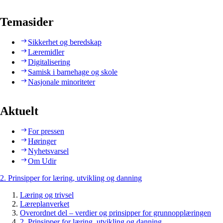
Temasider
Sikkerhet og beredskap
Læremidler
Digitalisering
Samisk i barnehage og skole
Nasjonale minoriteter
Aktuelt
For pressen
Høringer
Nyhetsvarsel
Om Udir
2. Prinsipper for læring, utvikling og danning
Læring og trivsel
Læreplanverket
Overordnet del – verdier og prinsipper for grunnopplæringen
2. Prinsipper for læring, utvikling og danning