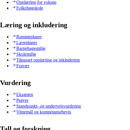
Opplæring for voksne
Folkehøgskole
Læring og inkludering
Rammeplaner
Læreplaner
Barnehagemiljø
Skolemiljø
Tilpasset opplæring og inkludering
Fravær
Vurdering
Eksamen
Prøver
Standpunkt- og underveisvurdering
Vitnemål og kompetansebevis
Tall og forskning