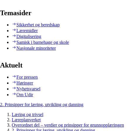
Temasider
Sikkerhet og beredskap
Læremidler
Digitalisering
Samisk i barnehage og skole
Nasjonale minoriteter
Aktuelt
For pressen
Høringer
Nyhetsvarsel
Om Udir
2. Prinsipper for læring, utvikling og danning
Læring og trivsel
Læreplanverket
Overordnet del – verdier og prinsipper for grunnopplæringen
2. Prinsipper for læring, utvikling og danning