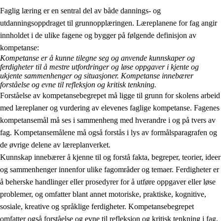
Faglig læring er en sentral del av både dannings- og
utdanningsoppdraget til grunnopplæringen. Læreplanene for fag angir
innholdet i de ulike fagene og bygger på følgende definisjon av
kompetanse:
Kompetanse er å kunne tilegne seg og anvende kunnskaper og
ferdigheter til å mestre utfordringer og løse oppgaver i kjente og
2.
Prinsipper for læring, utvikling og danning
ukjente sammenhenger og situasjoner. Kompetanse innebærer
forståelse og evne til refleksjon og kritisk tenkning.
2.1
Sosial læring og utvikling
Forståelse av kompetansebegrepet må ligge til grunn for skolens arbeid
med læreplaner og vurdering av elevenes faglige kompetanse. Fagenes
2.2
Kompetanse i fagene
kompetansemål må ses i sammenheng med hverandre i og på tvers av
2.3
Grunnleggende ferdigheter
fag. Kompetansemålene må også forstås i lys av formålsparagrafen og
de øvrige delene av læreplanverket.
2.4
Å lære å lære
Kunnskap innebærer å kjenne til og forstå fakta, begreper, teorier, ideer
Tverrfaglige temaer
og sammenhenger innenfor ulike fagområder og temaer. Ferdigheter er
å beherske handlinger eller prosedyrer for å utføre oppgaver eller løse
problemer, og omfatter blant annet motoriske, praktiske, kognitive,
sosiale, kreative og språklige ferdigheter. Kompetansebegrepet
omfatter også forståelse og evne til refleksjon og kritisk tenkning i fag,