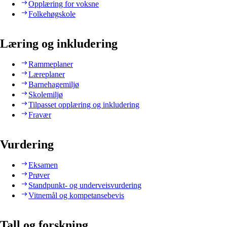
Opplæring for voksne
Folkehøgskole
Læring og inkludering
Rammeplaner
Læreplaner
Barnehagemiljø
Skolemiljø
Tilpasset opplæring og inkludering
Fravær
Vurdering
Eksamen
Prøver
Standpunkt- og underveisvurdering
Vitnemål og kompetansebevis
Tall og forskning