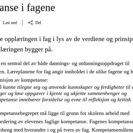
nse i fagene
Last ned
Del
e opplæringen i fag i lys av de verdiene og prinsi
læringen bygger på.
 en sentral del av både dannings- og utdanningsoppdraget til
n. Læreplanene for fag angir innholdet i de ulike fagene og 
inisjon av kompetanse:
 kunne tilegne seg og anvende kunnskaper og ferdigheter til 
nger og løse oppgaver i kjente og ukjente sammenhenger og
petanse innebærer forståelse og evne til refleksjon og kritisk
ompetansebegrepet må ligge til grunn for skolens arbeid med
urdering av elevenes faglige kompetanse. Fagenes kompetans
nheng med hverandre i og på tvers av fag. Kompetansemålen