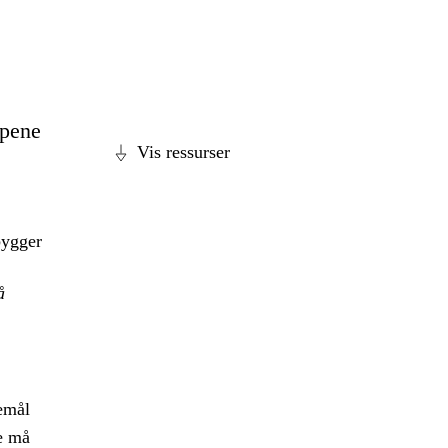
ppene
Vis ressurser
bygger
å
emål
e må