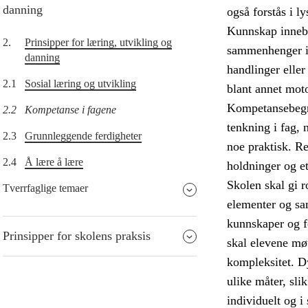
danning
også forstås i l
Kunnskap innebær
2.
Prinsipper for læring, utvikling og
sammenhenger in
danning
handlinger eller
2.1
Sosial læring og utvikling
blant annet moto
Kompetansebegrep
2.2
Kompetanse i fagene
tenkning i fag, 
2.3
Grunnleggende ferdigheter
noe praktisk. R
2.4
Å lære å lære
holdninger og e
Skolen skal gi r
Tverrfaglige temaer
elementer og sam
kunnskaper og f
Prinsipper for skolens praksis
skal elevene møt
kompleksitet. D
ulike måter, sli
individuelt og i