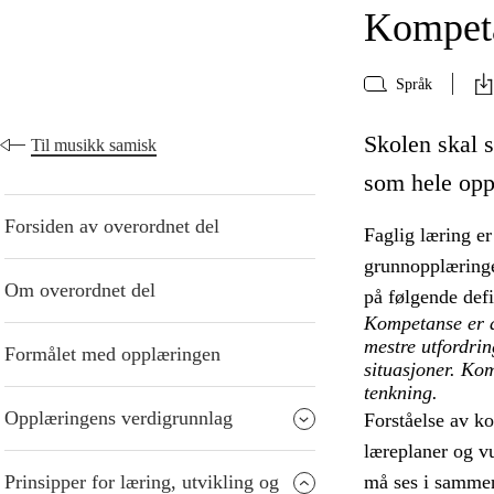
Kompeta
Språk
Skolen skal s
Til musikk samisk
som hele opp
Forsiden av overordnet del
Faglig læring er
grunnopplæringe
Om overordnet del
på følgende def
Kompetanse er å
mestre utfordri
Formålet med opplæringen
situasjoner. Kom
tenkning.
Opplæringens verdigrunnlag
Forståelse av k
læreplaner og v
Prinsipper for læring, utvikling og
må ses i samme