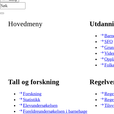
Hovedmeny
Utdanni
Barn
SFO
Grun
Vide
Oppl
Folk
Tall og forskning
Regelve
Forskning
Rege
Statistikk
Rege
Elevundersøkelsen
Tilsy
Foreldreundersøkelsen i barnehage