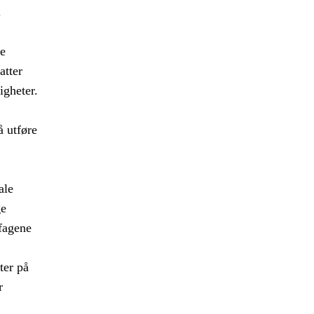
.
e
atter
igheter.
å utføre
ale
ge
fagene
ter på
r