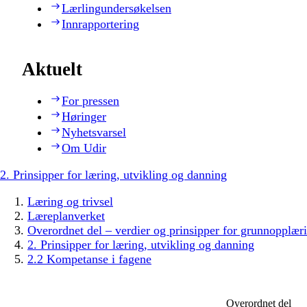
Lærlingundersøkelsen
Innrapportering
Aktuelt
For pressen
Høringer
Nyhetsvarsel
Om Udir
2. Prinsipper for læring, utvikling og danning
Læring og trivsel
Læreplanverket
Overordnet del – verdier og prinsipper for grunnopplær
2. Prinsipper for læring, utvikling og danning
2.2 Kompetanse i fagene
Overordnet del