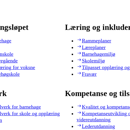
ngsløpet
Læring og inklude
ehage
Rammeplaner
Læreplaner
nskole
Barnehagemiljø
regående
Skolemiljø
æring for voksne
Tilpasset opplæring og
ehøgskole
Fravær
rk
Kompetanse og til
lverk for barnehage
Kvalitet og kompetans
lverk for skole og opplæring
Kompetanseutvikling 
videreutdanning
n
Lederutdanning