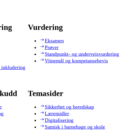
ring
Vurdering
Eksamen
Prøver
Standpunkt- og underveisvurdering
Vitnemål og kompetansebevis
 inkludering
skudd
Temasider
e
Sikkerhet og beredskap
og
Læremidler
Digitalisering
Samisk i barnehage og skole