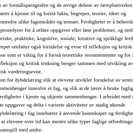
ys av formålsparagrafen og de øvrige delene av læreplanverket
er å kjenne til og forstå fakta, begreper, teorier, ideer og
nenfor ulike fagområder og temaer. Ferdigheter er å behersk
 prosedyrer for å utføre oppgaver eller løse problemer, og omf
riske, praktiske, kognitive, sosiale, kreative og språklige ferd
et omfatter også forståelse og evne til refleksjon og kritisk
noe som er viktig for å forstå teoretiske resonnementer og for 
efleksjon og kritisk tenkning henger sammen med utvikling av
tisk vurderingsevne.
om for dybdelæring slik at elevene utvikler forståelse av sentr
menhenger innenfor et fag, og slik at de lærer å bruke fagli
erdigheter i kjente og ukjente sammenhenger. I arbeidet med 
e oppgaver og delta i varierte aktiviteter av stadig økende
ybdelæring i fag innebærer å anvende kunnskaper og ferdighe
k at elevene over tid kan mestre ulike typer faglige utfordringe
 samspill med andre.