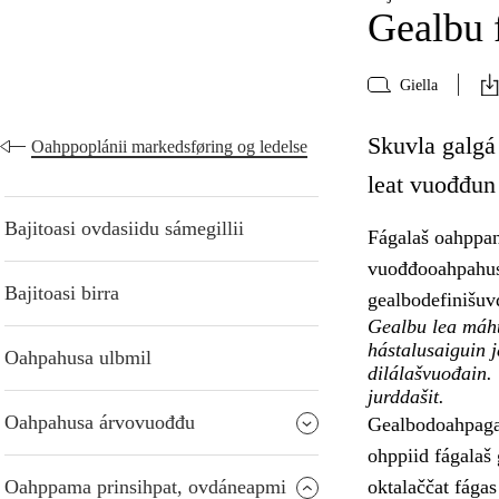
Gealbu 
Giella
Skuvla galgá
Oahppoplánii markedsføring og ledelse
leat vuođđun 
Bajitoasi ovdasiidu sámegillii
Fágalaš oahppan
vuođđooahpahusa
Bajitoasi birra
gealbodefinišuv
Gealbu lea máht
hástalusaiguin 
Oahpahusa ulbmil
dilálašvuođain.
jurddašit.
Oahpahusa árvovuođđu
Gealbodoahpaga 
ohppiid fágalaš
Oahppama prinsihpat, ovdáneapmi
oktalaččat fágas