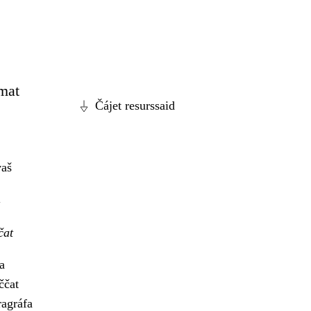
 mat
Čájet resurssaid
vaš
čat
a
ččat
ragráfa