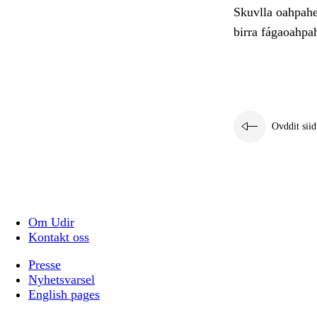
Skuvlla oahpahea
birra fágaoahpah
Ovddit siid
Om Udir
Kontakt oss
Presse
Nyhetsvarsel
English pages