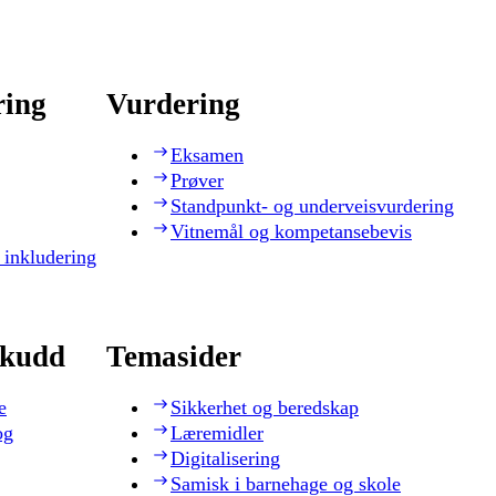
ring
Vurdering
Eksamen
Prøver
Standpunkt- og underveisvurdering
Vitnemål og kompetansebevis
 inkludering
skudd
Temasider
e
Sikkerhet og beredskap
og
Læremidler
Digitalisering
Samisk i barnehage og skole