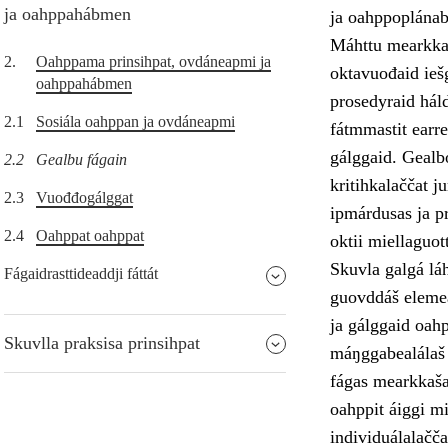
ja oahppahábmen
ja oahppoplánab
Máhttu mearkkaša
2.
Oahppama prinsihpat, ovdáneapmi ja
oktavuođaid ieš
oahppahábmen
prosedyraid hál
2.1
Sosiála oahppan ja ovdáneapmi
fátmmastit earre
gálggaid. Gealb
2.2
Gealbu fágain
kritihkalaččat j
2.3
Vuođđogálggat
ipmárdusas ja pr
2.4
Oahppat oahppat
oktii miellaguot
Skuvla galgá láh
Fágaidrasttideaddji fáttát
guovddáš elemea
ja gálggaid oahp
Skuvlla praksisa prinsihpat
máŋggabealálaš 
fágas mearkkaša 
oahppit áiggi mi
individuálalačča