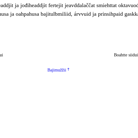
ddjit ja jođiheaddjit fertejit jeavddalaččat smiehttat oktavuo
usa ja oahpahusa bajitulbmiliid, árvvuid ja prinsihpaid gaskk
ui
Boahtte siidu
Bajimužžii