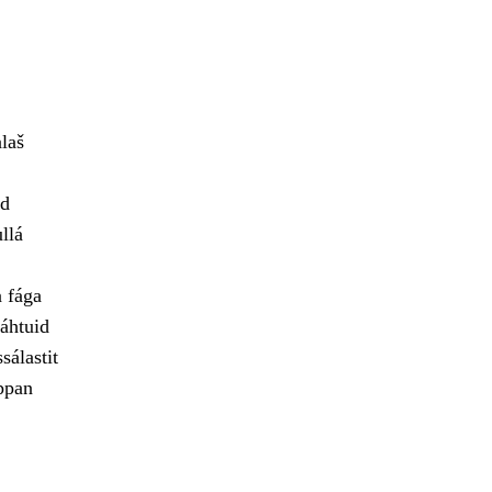
alaš
id
llá
a fága
áhtuid
sálastit
ppan