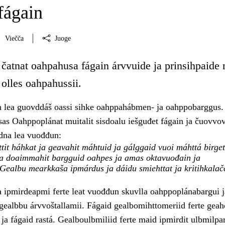
fágain
Viečča
Juoge
 čatnat oahpahusa fágain árvvuide ja prinsihpaide
olles oahpahussii.
 lea guovddáš oassi sihke oahppahábmen- ja oahppobarggus.
s Oahppoplánat muitalit sisdoalu iešguđet fágain ja čuovvo
dna lea vuođđun:
tit háhkat ja geavahit máhtuid ja gálggaid vuoi máhttá birget
ja doaimmahit bargguid oahpes ja amas oktavuođain ja
 Gealbu mearkkaša ipmárdus ja dáidu smiehttat ja kritihkalač
ipmirdeapmi ferte leat vuođđun skuvlla oahppoplánabargui j
 gealbbu árvvoštallamii. Fágaid gealbomihttomeriid ferte geah
 ja fágaid rastá. Gealboulbmiliid ferte maid ipmirdit ulbmilpa