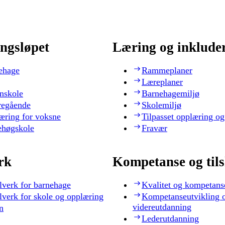
ngsløpet
Læring og inklude
ehage
Rammeplaner
Læreplaner
nskole
Barnehagemiljø
regående
Skolemiljø
æring for voksne
Tilpasset opplæring og
ehøgskole
Fravær
rk
Kompetanse og til
lverk for barnehage
Kvalitet og kompetans
lverk for skole og opplæring
Kompetanseutvikling 
videreutdanning
n
Lederutdanning