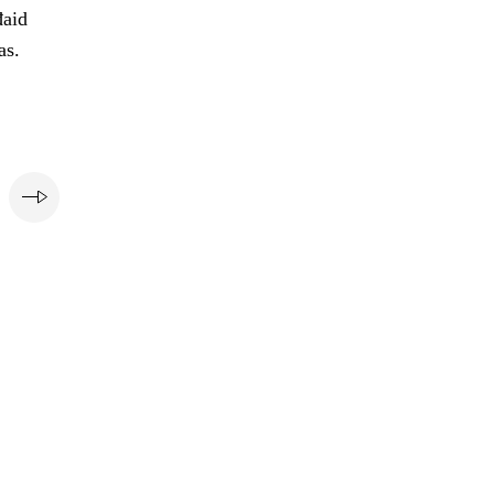
đaid
as.
i