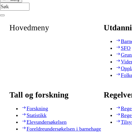
Hovedmeny
Utdanni
Barn
SFO
Grun
Vide
Oppl
Folk
Tall og forskning
Regelve
Forskning
Rege
Statistikk
Rege
Elevundersøkelsen
Tilsy
Foreldreundersøkelsen i barnehage