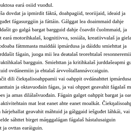
uktosa eará osiid vuođul.
 dovdat ja ipmirdit fáktá, doahpagiid, teoriijaid, ideaid ja
guđet fágasurggiin ja fáttáin. Gálggat lea doaimmaid dahje
ddašit go galgá bargat bargguid dahje čoavdit čuolmmaid, ja
t eará motorihkalaš, kognitiivva, sosiála, kreatiivvalaš ja giel
odoaba fátmmasta maiddái ipmárdusa ja dáiddu smiehttat ja
urddašit fágain, juoga mii lea deaŧalaš teorehtalaš resonneremi
aktihkalaš bargguin. Smiehttan ja kritihkalaš jurddašeapmi gu
tuid ovdánemiin ja ehtalaš árvvoštallannávccaiguin.
čit dili čiekŋalisoahppamii vai oahppit ovdánahttet ipmárdus
nttain ja oktavuođain fágas, ja vai ohppet geavahit fágalaš m
es ja amas dilálašvuođain. Fágain galget oahppit bargat ja oas
aktivitehtain mat leat eanet ahte eanet moalkát. Čiekŋalisoah
hárjehallat geavahit máhtuid ja gálggaid iešguđet láhkái, vai
elde sáhttet birget máŋggalágan fágalaš hástalusaiguin
t ja ovttas earáiguin.