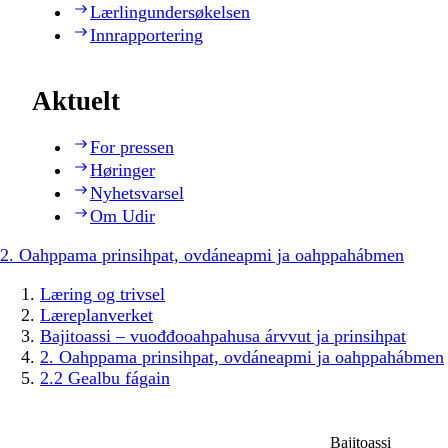
Lærlingundersøkelsen
Innrapportering
Aktuelt
For pressen
Høringer
Nyhetsvarsel
Om Udir
2. Oahppama prinsihpat, ovdáneapmi ja oahppahábmen
Læring og trivsel
Læreplanverket
Bajitoassi – vuođđooahpahusa árvvut ja prinsihpat
2. Oahppama prinsihpat, ovdáneapmi ja oahppahábmen
2.2 Gealbu fágain
Bajitoassi