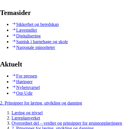
Temasider
Sikkerhet og beredskap
Læremidler
Digitalisering
Samisk i barnehage og skole
Nasjonale minoriteter
Aktuelt
For pressen
Høringer
Nyhetsvarsel
Om Udir
2. Prinsipper for læring, utvikling og danning
Læring og trivsel
Læreplanverket
Overordnet del – verdier og prinsipper for grunnopplæringen
2. Prinsipper for læring, utvikling og danning