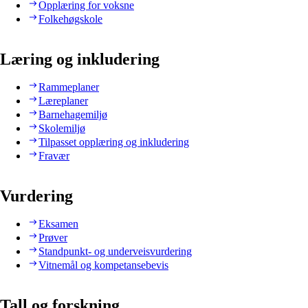
Opplæring for voksne
Folkehøgskole
Læring og inkludering
Rammeplaner
Læreplaner
Barnehagemiljø
Skolemiljø
Tilpasset opplæring og inkludering
Fravær
Vurdering
Eksamen
Prøver
Standpunkt- og underveisvurdering
Vitnemål og kompetansebevis
Tall og forskning