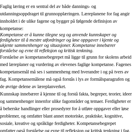
Faglig læring er en sentral del av både dannings- og
utdanningsoppdraget til grunnopplæringen. Læreplanene for fag angir
innholdet i de ulike fagene og bygger på følgende definisjon av
kompetanse:
Kompetanse er å kunne tilegne seg og anvende kunnskaper og
ferdigheter til å mestre utfordringer og løse oppgaver i kjente og
2.
Prinsipper for læring, utvikling og danning
ukjente sammenhenger og situasjoner. Kompetanse innebærer
forståelse og evne til refleksjon og kritisk tenkning.
2.1
Sosial læring og utvikling
Forståelse av kompetansebegrepet må ligge til grunn for skolens arbeid
med læreplaner og vurdering av elevenes faglige kompetanse. Fagenes
2.2
Kompetanse i fagene
kompetansemål må ses i sammenheng med hverandre i og på tvers av
2.3
Grunnleggende ferdigheter
fag. Kompetansemålene må også forstås i lys av formålsparagrafen og
de øvrige delene av læreplanverket.
2.4
Å lære å lære
Kunnskap innebærer å kjenne til og forstå fakta, begreper, teorier, ideer
Tverrfaglige temaer
og sammenhenger innenfor ulike fagområder og temaer. Ferdigheter er
å beherske handlinger eller prosedyrer for å utføre oppgaver eller løse
problemer, og omfatter blant annet motoriske, praktiske, kognitive,
sosiale, kreative og språklige ferdigheter. Kompetansebegrepet
omfatter også forståelse og evne til refleksjon og kritisk tenkning i fag,