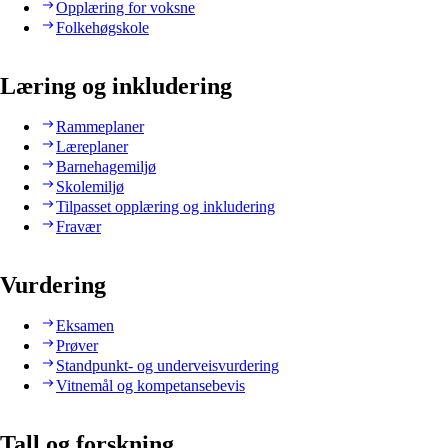
Opplæring for voksne
Folkehøgskole
Læring og inkludering
Rammeplaner
Læreplaner
Barnehagemiljø
Skolemiljø
Tilpasset opplæring og inkludering
Fravær
Vurdering
Eksamen
Prøver
Standpunkt- og underveisvurdering
Vitnemål og kompetansebevis
Tall og forskning