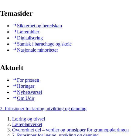
Temasider
Sikkerhet og beredskap
Læremidler
Digitalisering
Samisk i barnehage og skole
Nasjonale minoriteter
Aktuelt
For pressen
Høringer
Nyhetsvarsel
Om Udir
2. Prinsipper for læring, utvikling og danning
Læring og trivsel
Læreplanverket
Overordnet del – verdier og prinsipper for grunnopplæringen
2. Prinsipper for læring, utvikling og danning