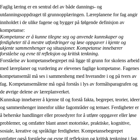
Faglig læring er en sentral del av både dannings- og
utdanningsoppdraget til grunnopplæringen. Læreplanene for fag angir
innholdet i de ulike fagene og bygger på følgende definisjon av
kompetanse:
Kompetanse er å kunne tilegne seg og anvende kunnskaper og
ferdigheter til å mestre utfordringer og løse oppgaver i kjente og
2.
Prinsipper for læring, utvikling og danning
ukjente sammenhenger og situasjoner. Kompetanse innebærer
forståelse og evne til refleksjon og kritisk tenkning.
2.1
Sosial læring og utvikling
Forståelse av kompetansebegrepet må ligge til grunn for skolens arbeid
med læreplaner og vurdering av elevenes faglige kompetanse. Fagenes
2.2
Kompetanse i fagene
kompetansemål må ses i sammenheng med hverandre i og på tvers av
2.3
Grunnleggende ferdigheter
fag. Kompetansemålene må også forstås i lys av formålsparagrafen og
de øvrige delene av læreplanverket.
2.4
Å lære å lære
Kunnskap innebærer å kjenne til og forstå fakta, begreper, teorier, ideer
Tverrfaglige temaer
og sammenhenger innenfor ulike fagområder og temaer. Ferdigheter er
å beherske handlinger eller prosedyrer for å utføre oppgaver eller løse
problemer, og omfatter blant annet motoriske, praktiske, kognitive,
sosiale, kreative og språklige ferdigheter. Kompetansebegrepet
omfatter også forståelse og evne til refleksjon og kritisk tenkning i fag,