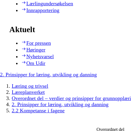
Lærlingundersøkelsen
Innrapportering
Aktuelt
For pressen
Høringer
Nyhetsvarsel
Om Udir
2. Prinsipper for læring, utvikling og danning
Læring og trivsel
Læreplanverket
Overordnet del – verdier og prinsipper for grunnopplær
2. Prinsipper for læring, utvikling og danning
2.2 Kompetanse i fagene
Overordnet del