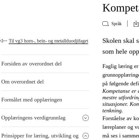
Kompeta
Språk
Skolen skal s
Til vg3 horn-, bein- og metallduodjifaget
som hele opp
Forsiden av overordnet del
Faglig læring er
grunnopplæringe
Om overordnet del
på følgende def
Kompetanse er å
mestre utfordri
Formålet med opplæringen
situasjoner. Kom
tenkning.
Opplæringens verdigrunnlag
Forståelse av k
læreplaner og v
Prinsipper for læring, utvikling og
må ses i samme