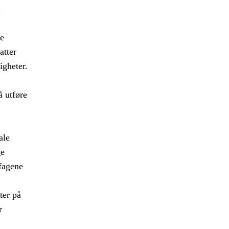
.
e
atter
igheter.
å utføre
ale
ge
fagene
ter på
r