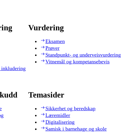
ring
Vurdering
Eksamen
Prøver
Standpunkt- og underveisvurdering
Vitnemål og kompetansebevis
 inkludering
skudd
Temasider
e
Sikkerhet og beredskap
og
Læremidler
Digitalisering
Samisk i barnehage og skole