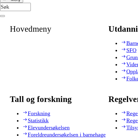
Hovedmeny
Utdanni
Barn
SFO
Grun
Vide
Oppl
Folk
Tall og forskning
Regelve
Forskning
Rege
Statistikk
Rege
Elevundersøkelsen
Tilsy
Foreldreundersøkelsen i barnehage