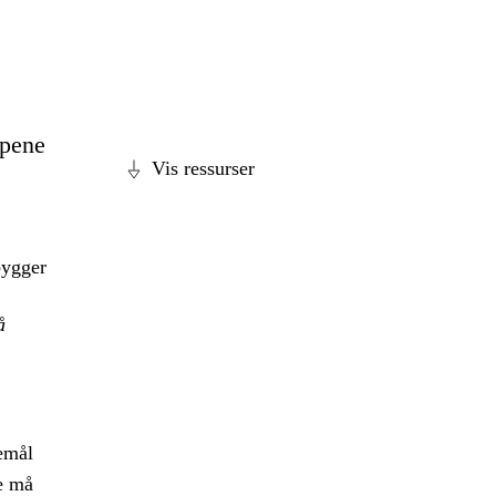
ppene
Vis ressurser
bygger
å
emål
e må