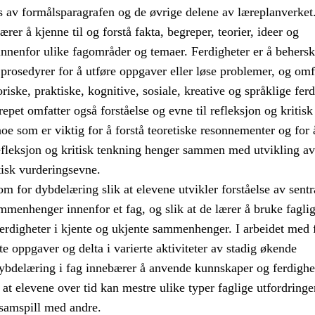
ys av formålsparagrafen og de øvrige delene av læreplanverket
er å kjenne til og forstå fakta, begreper, teorier, ideer og
nenfor ulike fagområder og temaer. Ferdigheter er å behersk
 prosedyrer for å utføre oppgaver eller løse problemer, og omf
riske, praktiske, kognitive, sosiale, kreative og språklige ferd
et omfatter også forståelse og evne til refleksjon og kritisk
noe som er viktig for å forstå teoretiske resonnementer og for 
efleksjon og kritisk tenkning henger sammen med utvikling av
tisk vurderingsevne.
om for dybdelæring slik at elevene utvikler forståelse av sentr
menhenger innenfor et fag, og slik at de lærer å bruke fagli
erdigheter i kjente og ukjente sammenhenger. I arbeidet med 
e oppgaver og delta i varierte aktiviteter av stadig økende
ybdelæring i fag innebærer å anvende kunnskaper og ferdighe
k at elevene over tid kan mestre ulike typer faglige utfordringe
 samspill med andre.