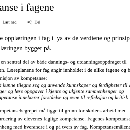
nse i fagene
Last ned
Del
e opplæringen i fag i lys av de verdiene og prinsi
læringen bygger på.
 en sentral del av både dannings- og utdanningsoppdraget til
n. Læreplanene for fag angir innholdet i de ulike fagene og 
inisjon av kompetanse:
 kunne tilegne seg og anvende kunnskaper og ferdigheter til 
nger og løse oppgaver i kjente og ukjente sammenhenger og
petanse innebærer forståelse og evne til refleksjon og kritisk
ompetansebegrepet må ligge til grunn for skolens arbeid med
urdering av elevenes faglige kompetanse. Fagenes kompetans
nheng med hverandre i og på tvers av fag. Kompetansemålen