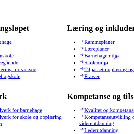
ngsløpet
Læring og inklude
ehage
Rammeplaner
Læreplaner
nskole
Barnehagemiljø
regående
Skolemiljø
æring for voksne
Tilpasset opplæring og
ehøgskole
Fravær
rk
Kompetanse og til
lverk for barnehage
Kvalitet og kompetans
lverk for skole og opplæring
Kompetanseutvikling 
videreutdanning
n
Lederutdanning