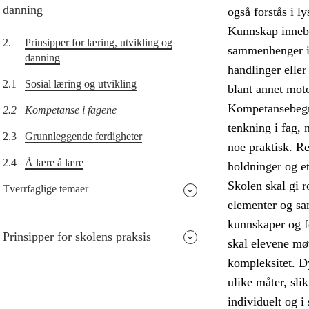
danning
også forstås i l
Kunnskap innebær
2.
Prinsipper for læring, utvikling og
sammenhenger in
danning
handlinger eller
2.1
Sosial læring og utvikling
blant annet moto
Kompetansebegrep
2.2
Kompetanse i fagene
tenkning i fag, 
2.3
Grunnleggende ferdigheter
noe praktisk. R
2.4
Å lære å lære
holdninger og e
Skolen skal gi r
Tverrfaglige temaer
elementer og sam
kunnskaper og f
Prinsipper for skolens praksis
skal elevene møt
kompleksitet. D
ulike måter, sli
individuelt og i