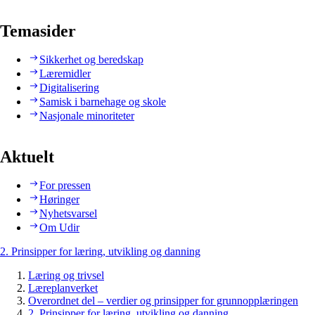
Temasider
Sikkerhet og beredskap
Læremidler
Digitalisering
Samisk i barnehage og skole
Nasjonale minoriteter
Aktuelt
For pressen
Høringer
Nyhetsvarsel
Om Udir
2. Prinsipper for læring, utvikling og danning
Læring og trivsel
Læreplanverket
Overordnet del – verdier og prinsipper for grunnopplæringen
2. Prinsipper for læring, utvikling og danning