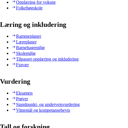
Opplæring for voksne
Folkehøgskole
Læring og inkludering
Rammeplaner
Læreplaner
Barnehagemiljø
Skolemiljø
Tilpasset opplæring og inkludering
Fravær
Vurdering
Eksamen
Prøver
Standpunkt- og underveisvurdering
Vitnemål og kompetansebevis
Tall og forskning