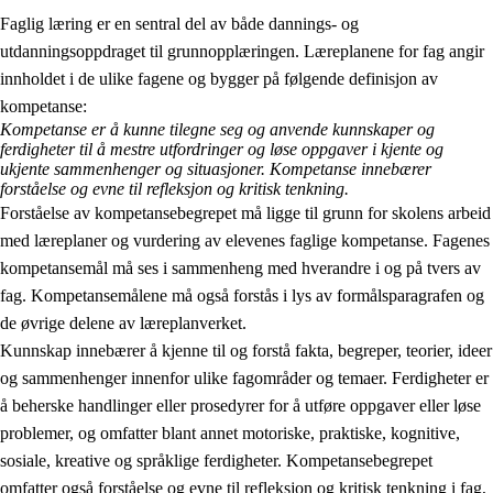
Faglig læring er en sentral del av både dannings- og
utdanningsoppdraget til grunnopplæringen. Læreplanene for fag angir
innholdet i de ulike fagene og bygger på følgende definisjon av
kompetanse:
Kompetanse er å kunne tilegne seg og anvende kunnskaper og
ferdigheter til å mestre utfordringer og løse oppgaver i kjente og
2.
Prinsipper for læring, utvikling og danning
ukjente sammenhenger og situasjoner. Kompetanse innebærer
forståelse og evne til refleksjon og kritisk tenkning.
2.1
Sosial læring og utvikling
Forståelse av kompetansebegrepet må ligge til grunn for skolens arbeid
med læreplaner og vurdering av elevenes faglige kompetanse. Fagenes
2.2
Kompetanse i fagene
kompetansemål må ses i sammenheng med hverandre i og på tvers av
2.3
Grunnleggende ferdigheter
fag. Kompetansemålene må også forstås i lys av formålsparagrafen og
de øvrige delene av læreplanverket.
2.4
Å lære å lære
Kunnskap innebærer å kjenne til og forstå fakta, begreper, teorier, ideer
Tverrfaglige temaer
og sammenhenger innenfor ulike fagområder og temaer. Ferdigheter er
å beherske handlinger eller prosedyrer for å utføre oppgaver eller løse
problemer, og omfatter blant annet motoriske, praktiske, kognitive,
sosiale, kreative og språklige ferdigheter. Kompetansebegrepet
omfatter også forståelse og evne til refleksjon og kritisk tenkning i fag,