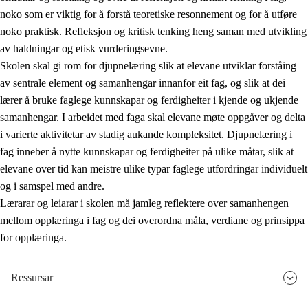
noko som er viktig for å forstå teoretiske resonnement og for å utføre
noko praktisk. Refleksjon og kritisk tenking heng saman med utvikling
av haldningar og etisk vurderingsevne.
Skolen skal gi rom for djupnelæring slik at elevane utviklar forståing
av sentrale element og samanhengar innanfor eit fag, og slik at dei
lærer å bruke faglege kunnskapar og ferdigheiter i kjende og ukjende
samanhengar. I arbeidet med faga skal elevane møte oppgåver og delta
i varierte aktivitetar av stadig aukande kompleksitet. Djupnelæring i
fag inneber å nytte kunnskapar og ferdigheiter på ulike måtar, slik at
elevane over tid kan meistre ulike typar faglege utfordringar individuelt
og i samspel med andre.
Lærarar og leiarar i skolen må jamleg reflektere over samanhengen
mellom opplæringa i fag og dei overordna måla, verdiane og prinsippa
for opplæringa.
Ressursar