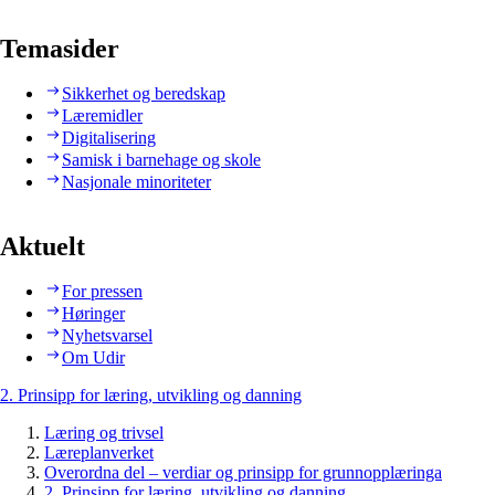
Temasider
Sikkerhet og beredskap
Læremidler
Digitalisering
Samisk i barnehage og skole
Nasjonale minoriteter
Aktuelt
For pressen
Høringer
Nyhetsvarsel
Om Udir
2. Prinsipp for læring, utvikling og danning
Læring og trivsel
Læreplanverket
Overordna del – verdiar og prinsipp for grunnopplæringa
2. Prinsipp for læring, utvikling og danning