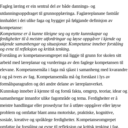
Fagleg læring er ein sentral del av både dannings- og
utdanningsoppdraget til grunnopplæringa. Faglæreplanane fastslår
innhaldet i dei ulike faga og byggjer på følgjande definisjon av
kompetanse:
Kompetanse er å kunne tileigne seg og nytte kunnskapar og
ferdigheiter til å meistre utfordringar og løyse oppgåver i kjende og
2.
Prinsipp for læring, utvikling og danning
ukjende samanhengar og situasjonar. Kompetanse inneber forståing
og evne til refleksjon og kritisk tenking.
2.1
Sosial læring og utvikling
Forståing av kompetanseomgrepet må liggje til grunn for skolen sitt
arbeid med læreplanar og vurderinga av den faglege kompetansen til
2.2
Kompetanse i faga
elevane. Kompetansemåla i faga må sjåast i samanheng med kvarandre
2.3
Grunnleggjande ferdigheiter
i og på tvers av fag. Kompetansemåla må òg forståast i lys av
formålsparagrafen og dei andre delane av læreplanverket.
2.4
Å lære å lære
Kunnskap inneber å kjenne til og forstå fakta, omgrep, teoriar, idear og
Tverrfaglege tema
samanhengar innanfor ulike fagområde og tema. Ferdigheiter er å
meistre handlingar eller prosedyrar for å utføre oppgåver eller løyse
problem og omfattar blant anna motoriske, praktiske, kognitive,
sosiale, kreative og språklege ferdigheiter. Kompetanseomgrepet
omfattar òg forståing og evne til refleksjon og kritisk tenking i fag,