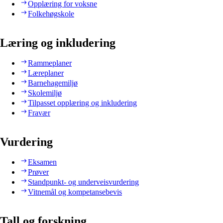
Opplæring for voksne
Folkehøgskole
Læring og inkludering
Rammeplaner
Læreplaner
Barnehagemiljø
Skolemiljø
Tilpasset opplæring og inkludering
Fravær
Vurdering
Eksamen
Prøver
Standpunkt- og underveisvurdering
Vitnemål og kompetansebevis
Tall og forskning