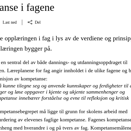
nse i fagene
Last ned
Del
e opplæringen i fag i lys av de verdiene og prinsi
læringen bygger på.
 en sentral del av både dannings- og utdanningsoppdraget til
n. Læreplanene for fag angir innholdet i de ulike fagene og 
inisjon av kompetanse:
 kunne tilegne seg og anvende kunnskaper og ferdigheter til 
nger og løse oppgaver i kjente og ukjente sammenhenger og
petanse innebærer forståelse og evne til refleksjon og kritisk
ompetansebegrepet må ligge til grunn for skolens arbeid med
urdering av elevenes faglige kompetanse. Fagenes kompetans
nheng med hverandre i og på tvers av fag. Kompetansemålen