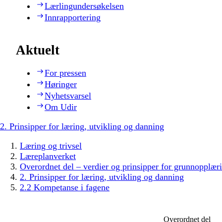
Lærlingundersøkelsen
Innrapportering
Aktuelt
For pressen
Høringer
Nyhetsvarsel
Om Udir
2. Prinsipper for læring, utvikling og danning
Læring og trivsel
Læreplanverket
Overordnet del – verdier og prinsipper for grunnopplær
2. Prinsipper for læring, utvikling og danning
2.2 Kompetanse i fagene
Overordnet del