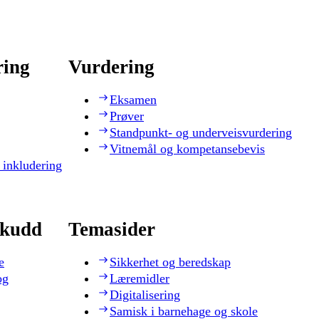
ring
Vurdering
Eksamen
Prøver
Standpunkt- og underveisvurdering
Vitnemål og kompetansebevis
 inkludering
skudd
Temasider
e
Sikkerhet og beredskap
og
Læremidler
Digitalisering
Samisk i barnehage og skole