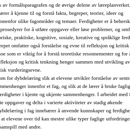
ys av formålsparagrafen og de øvrige delene av læreplanverket
er å kjenne til og forstå fakta, begreper, teorier, ideer og
nenfor ulike fagområder og temaer. Ferdigheter er å behersk
 prosedyrer for å utføre oppgaver eller løse problemer, og omf
riske, praktiske, kognitive, sosiale, kreative og språklige ferd
et omfatter også forståelse og evne til refleksjon og kritisk
noe som er viktig for å forstå teoretiske resonnementer og for 
efleksjon og kritisk tenkning henger sammen med utvikling av
tisk vurderingsevne.
om for dybdelæring slik at elevene utvikler forståelse av sentr
menhenger innenfor et fag, og slik at de lærer å bruke fagli
erdigheter i kjente og ukjente sammenhenger. I arbeidet med 
e oppgaver og delta i varierte aktiviteter av stadig økende
ybdelæring i fag innebærer å anvende kunnskaper og ferdighe
k at elevene over tid kan mestre ulike typer faglige utfordringe
 samspill med andre.