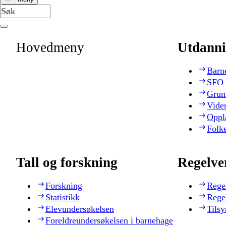
Hovedmeny
Utdanni
Barn
SFO
Grun
Vide
Oppl
Folk
Tall og forskning
Regelve
Forskning
Rege
Statistikk
Rege
Elevundersøkelsen
Tilsy
Foreldreundersøkelsen i barnehage