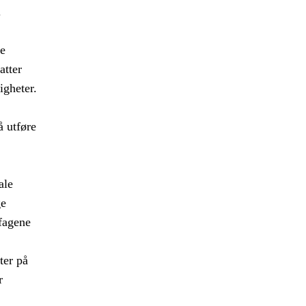
.
e
atter
igheter.
å utføre
ale
ge
fagene
ter på
r