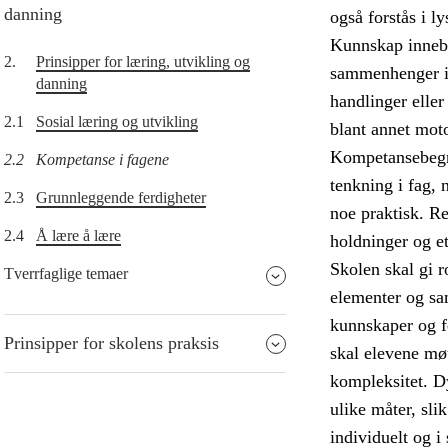
danning
også forstås i l
Kunnskap innebær
2.
Prinsipper for læring, utvikling og
sammenhenger in
danning
handlinger eller
2.1
Sosial læring og utvikling
blant annet moto
Kompetansebegrep
2.2
Kompetanse i fagene
tenkning i fag, 
2.3
Grunnleggende ferdigheter
noe praktisk. R
2.4
Å lære å lære
holdninger og e
Skolen skal gi r
Tverrfaglige temaer
elementer og sam
kunnskaper og f
Prinsipper for skolens praksis
skal elevene møt
kompleksitet. D
ulike måter, sli
individuelt og i