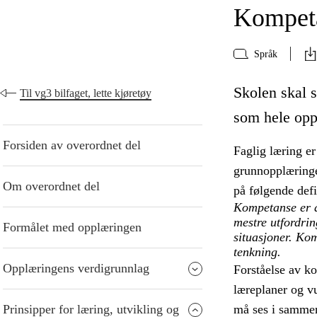
Kompeta
Språk
Skolen skal s
Til vg3 bilfaget, lette kjøretøy
som hele opp
Forsiden av overordnet del
Faglig læring er
grunnopplæringe
Om overordnet del
på følgende def
Kompetanse er å
mestre utfordri
Formålet med opplæringen
situasjoner. Kom
tenkning.
Opplæringens verdigrunnlag
Forståelse av k
læreplaner og v
Prinsipper for læring, utvikling og
må ses i samme