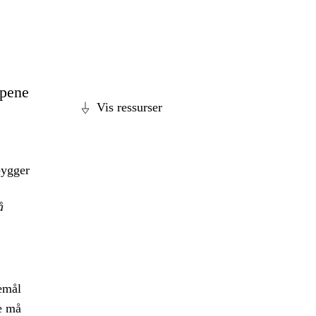
ppene
Vis ressurser
bygger
å
emål
e må