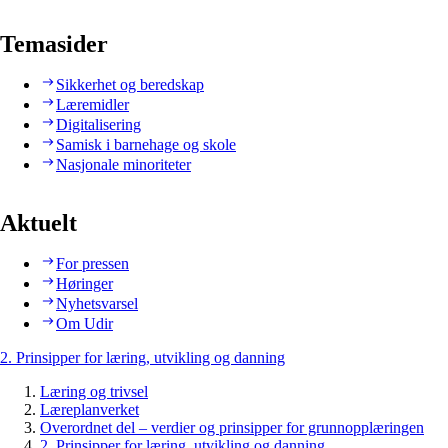
Temasider
Sikkerhet og beredskap
Læremidler
Digitalisering
Samisk i barnehage og skole
Nasjonale minoriteter
Aktuelt
For pressen
Høringer
Nyhetsvarsel
Om Udir
2. Prinsipper for læring, utvikling og danning
Læring og trivsel
Læreplanverket
Overordnet del – verdier og prinsipper for grunnopplæringen
2. Prinsipper for læring, utvikling og danning