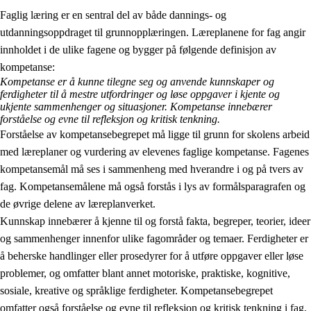
Faglig læring er en sentral del av både dannings- og
utdanningsoppdraget til grunnopplæringen. Læreplanene for fag angir
innholdet i de ulike fagene og bygger på følgende definisjon av
kompetanse:
Kompetanse er å kunne tilegne seg og anvende kunnskaper og
ferdigheter til å mestre utfordringer og løse oppgaver i kjente og
2.
Prinsipper for læring, utvikling og danning
ukjente sammenhenger og situasjoner. Kompetanse innebærer
forståelse og evne til refleksjon og kritisk tenkning.
2.1
Sosial læring og utvikling
Forståelse av kompetansebegrepet må ligge til grunn for skolens arbeid
med læreplaner og vurdering av elevenes faglige kompetanse. Fagenes
2.2
Kompetanse i fagene
kompetansemål må ses i sammenheng med hverandre i og på tvers av
2.3
Grunnleggende ferdigheter
fag. Kompetansemålene må også forstås i lys av formålsparagrafen og
de øvrige delene av læreplanverket.
2.4
Å lære å lære
Kunnskap innebærer å kjenne til og forstå fakta, begreper, teorier, ideer
Tverrfaglige temaer
og sammenhenger innenfor ulike fagområder og temaer. Ferdigheter er
å beherske handlinger eller prosedyrer for å utføre oppgaver eller løse
problemer, og omfatter blant annet motoriske, praktiske, kognitive,
sosiale, kreative og språklige ferdigheter. Kompetansebegrepet
omfatter også forståelse og evne til refleksjon og kritisk tenkning i fag,