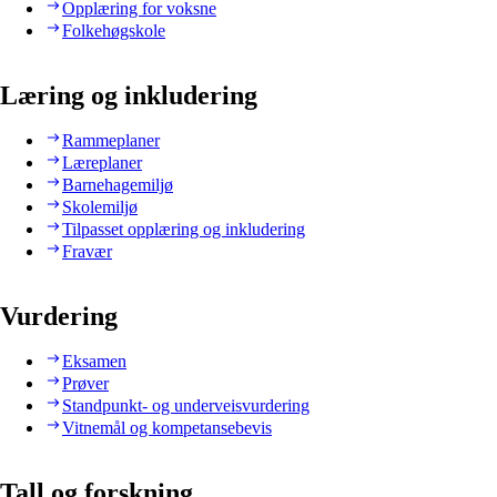
Opplæring for voksne
Folkehøgskole
Læring og inkludering
Rammeplaner
Læreplaner
Barnehagemiljø
Skolemiljø
Tilpasset opplæring og inkludering
Fravær
Vurdering
Eksamen
Prøver
Standpunkt- og underveisvurdering
Vitnemål og kompetansebevis
Tall og forskning