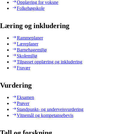
Opplæring for voksne
Folkehøgskole
Læring og inkludering
Rammeplaner
Læreplaner
Barnehagemiljø
Skolemiljø
Tilpasset opplæring og inkludering
Fravær
Vurdering
Eksamen
Prøver
Standpunkt- og underveisvurdering
Vitnemål og kompetansebevis
Tall og forskning