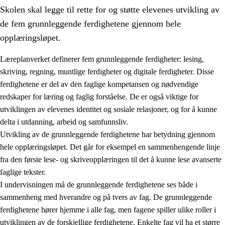
Skolen skal legge til rette for og støtte elevenes utvikling av
de fem grunnleggende ferdighetene gjennom hele
opplæringsløpet.
Læreplanverket definerer fem grunnleggende ferdigheter: lesing,
skriving, regning, muntlige ferdigheter og digitale ferdigheter. Disse
2.
Prinsipper for læring, utvikling og danning
ferdighetene er del av den faglige kompetansen og nødvendige
2.1
Sosial læring og utvikling
redskaper for læring og faglig forståelse. De er også viktige for
utviklingen av elevenes identitet og sosiale relasjoner, og for å kunne
2.2
Kompetanse i fagene
delta i utdanning, arbeid og samfunnsliv.
2.3
Grunnleggende ferdigheter
Utvikling av de grunnleggende ferdighetene har betydning gjennom
hele opplæringsløpet. Det går for eksempel en sammenhengende linje
2.4
Å lære å lære
fra den første lese- og skriveopplæringen til det å kunne lese avanserte
Tverrfaglige temaer
faglige tekster.
I undervisningen må de grunnleggende ferdighetene ses både i
sammenheng med hverandre og på tvers av fag. De grunnleggende
ferdighetene hører hjemme i alle fag, men fagene spiller ulike roller i
utviklingen av de forskjellige ferdighetene. Enkelte fag vil ha et større