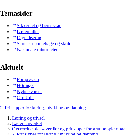
Temasider
Sikkerhet og beredskap
Læremidler
Digitalisering
Samisk i barnehage og skole
Nasjonale minoriteter
Aktuelt
For pressen
Høringer
Nyhetsvarsel
Om Udir
2. Prinsipper for læring, utvikling og danning
Læring og trivsel
Læreplanverket
Overordnet del – verdier og prinsipper for grunnopplæringen
2. Prinsipper for læring, utvikling og danning