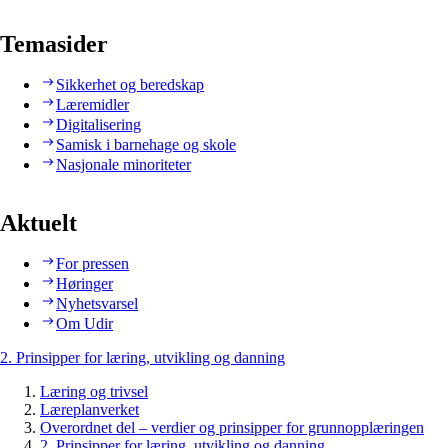
Temasider
Sikkerhet og beredskap
Læremidler
Digitalisering
Samisk i barnehage og skole
Nasjonale minoriteter
Aktuelt
For pressen
Høringer
Nyhetsvarsel
Om Udir
2. Prinsipper for læring, utvikling og danning
Læring og trivsel
Læreplanverket
Overordnet del – verdier og prinsipper for grunnopplæringen
2. Prinsipper for læring, utvikling og danning