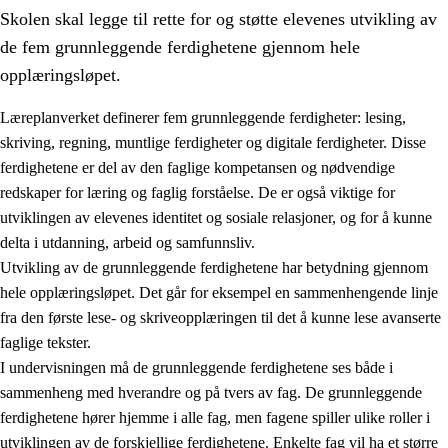
Skolen skal legge til rette for og støtte elevenes utvikling av
de fem grunnleggende ferdighetene gjennom hele
opplæringsløpet.
Læreplanverket definerer fem grunnleggende ferdigheter: lesing,
skriving, regning, muntlige ferdigheter og digitale ferdigheter. Disse
2.
Prinsipper for læring, utvikling og danning
ferdighetene er del av den faglige kompetansen og nødvendige
2.1
Sosial læring og utvikling
redskaper for læring og faglig forståelse. De er også viktige for
utviklingen av elevenes identitet og sosiale relasjoner, og for å kunne
2.2
Kompetanse i fagene
delta i utdanning, arbeid og samfunnsliv.
2.3
Grunnleggende ferdigheter
Utvikling av de grunnleggende ferdighetene har betydning gjennom
hele opplæringsløpet. Det går for eksempel en sammenhengende linje
2.4
Å lære å lære
fra den første lese- og skriveopplæringen til det å kunne lese avanserte
Tverrfaglige temaer
faglige tekster.
I undervisningen må de grunnleggende ferdighetene ses både i
sammenheng med hverandre og på tvers av fag. De grunnleggende
ferdighetene hører hjemme i alle fag, men fagene spiller ulike roller i
utviklingen av de forskjellige ferdighetene. Enkelte fag vil ha et større