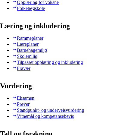
Opplæring for voksne
Folkehøgskole
Læring og inkludering
Rammeplaner
Læreplaner
Barnehagemiljø
Skolemiljø
Tilpasset opplæring og inkludering
Fravær
Vurdering
Eksamen
Prøver
Standpunkt- og underveisvurdering
Vitnemål og kompetansebevis
Tall og forskning