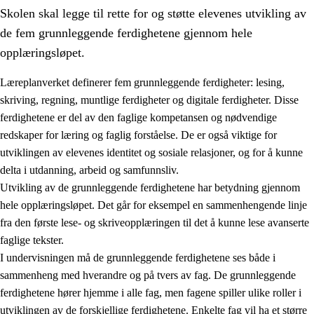
Skolen skal legge til rette for og støtte elevenes utvikling av
de fem grunnleggende ferdighetene gjennom hele
opplæringsløpet.
Læreplanverket definerer fem grunnleggende ferdigheter: lesing,
skriving, regning, muntlige ferdigheter og digitale ferdigheter. Disse
2.
Prinsipper for læring, utvikling og danning
ferdighetene er del av den faglige kompetansen og nødvendige
2.1
Sosial læring og utvikling
redskaper for læring og faglig forståelse. De er også viktige for
utviklingen av elevenes identitet og sosiale relasjoner, og for å kunne
2.2
Kompetanse i fagene
delta i utdanning, arbeid og samfunnsliv.
2.3
Grunnleggende ferdigheter
Utvikling av de grunnleggende ferdighetene har betydning gjennom
hele opplæringsløpet. Det går for eksempel en sammenhengende linje
2.4
Å lære å lære
fra den første lese- og skriveopplæringen til det å kunne lese avanserte
Tverrfaglige temaer
faglige tekster.
I undervisningen må de grunnleggende ferdighetene ses både i
sammenheng med hverandre og på tvers av fag. De grunnleggende
ferdighetene hører hjemme i alle fag, men fagene spiller ulike roller i
utviklingen av de forskjellige ferdighetene. Enkelte fag vil ha et større