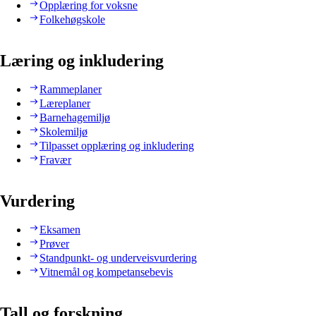
Opplæring for voksne
Folkehøgskole
Læring og inkludering
Rammeplaner
Læreplaner
Barnehagemiljø
Skolemiljø
Tilpasset opplæring og inkludering
Fravær
Vurdering
Eksamen
Prøver
Standpunkt- og underveisvurdering
Vitnemål og kompetansebevis
Tall og forskning