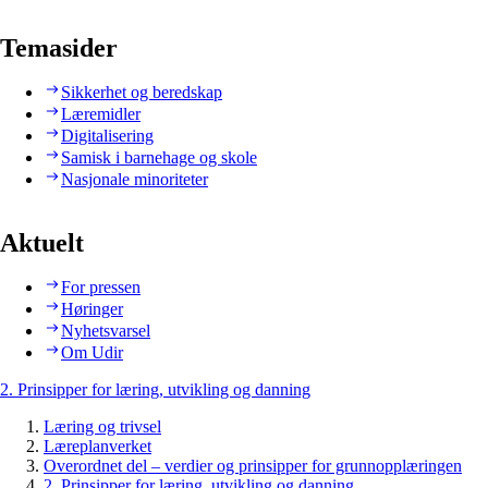
Temasider
Sikkerhet og beredskap
Læremidler
Digitalisering
Samisk i barnehage og skole
Nasjonale minoriteter
Aktuelt
For pressen
Høringer
Nyhetsvarsel
Om Udir
2. Prinsipper for læring, utvikling og danning
Læring og trivsel
Læreplanverket
Overordnet del – verdier og prinsipper for grunnopplæringen
2. Prinsipper for læring, utvikling og danning